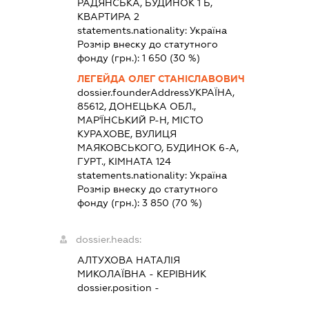
РАДЯНСЬКА, БУДИНОК 1 Б,
КВАРТИРА 2
statements.nationality:
Україна
Розмір внеску до статутного
фонду (грн.):
1 650
(30 %)
ЛЕГЕЙДА ОЛЕГ СТАНІСЛАВОВИЧ
dossier.founderAddress
УКРАЇНА,
85612, ДОНЕЦЬКА ОБЛ.,
МАР'ЇНСЬКИЙ Р-Н, МІСТО
КУРАХОВЕ, ВУЛИЦЯ
МАЯКОВСЬКОГО, БУДИНОК 6-А,
ГУРТ., КІМНАТА 124
statements.nationality:
Україна
Розмір внеску до статутного
фонду (грн.):
3 850
(70 %)
dossier.heads:
АЛТУХОВА НАТАЛІЯ
МИКОЛАЇВНА
-
КЕРІВНИК
dossier.position -