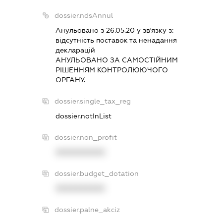
dossier.ndsAnnul
Анульовано з 26.05.20 у зв'язку з:
вiдсутнiсть поставок та ненадання
декларацiй
АНУЛЬОВАНО ЗА САМОСТIЙНИМ
РIШЕННЯМ КОНТРОЛЮЮЧОГО
ОРГАНУ.
dossier.single_tax_reg
dossier.notInList
dossier.non_profit
XXXXXXXXXX
dossier.budget_dotation
XXXXXXXXXX
dossier.palne_akciz