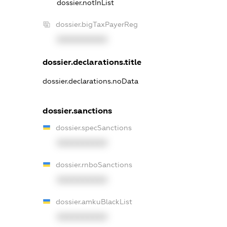
dossier.notInList
dossier.bigTaxPayerReg
XXXXXXXXXX
dossier.declarations.title
dossier.declarations.noData
dossier.sanctions
dossier.specSanctions
XXXXXXXXXX
dossier.rnboSanctions
XXXXXXXXXX
dossier.amkuBlackList
XXXXXXXXXX