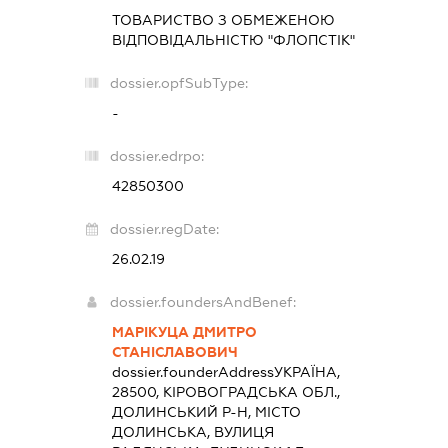
ТОВАРИСТВО З ОБМЕЖЕНОЮ
ВІДПОВІДАЛЬНІСТЮ "ФЛОПСТІК"
dossier.opfSubType:
-
dossier.edrpo:
42850300
dossier.regDate:
26.02.19
dossier.foundersAndBenef:
МАРІКУЦА ДМИТРО
СТАНІСЛАВОВИЧ
dossier.founderAddress
УКРАЇНА,
28500, КІРОВОГРАДСЬКА ОБЛ.,
ДОЛИНСЬКИЙ Р-Н, МІСТО
ДОЛИНСЬКА, ВУЛИЦЯ