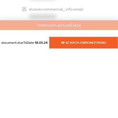
dossier.commercial_info.email
XXXXXXXXXX
freemium.actualData
dossier.commercial_info.website
XXXXXXXXXX
document.dueToDate
18.05.24
SEARCH.ONMONITORING
dossier.commercial_info.activity
XXXXXXXXXX
freemium.exampleText_1
freemium.exampleText_2
freemium.anonymousPerSearch2
FREEMIUM.DETAILS
FREEMIUM.REGISTER