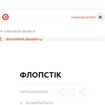
CAHEADER.GETTEST
CAHEADER.SEARCH
document.dossier
ФЛОПСТІК
riskFactors.title
0
0
0
dossier.fullName: