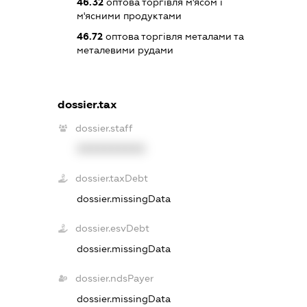
46.32
оптова торгівля м'ясом і
м'ясними продуктами
46.72
оптова торгівля металами та
металевими рудами
dossier.tax
dossier.staff
XXXXXXXXXX
dossier.taxDebt
dossier.missingData
dossier.esvDebt
dossier.missingData
dossier.ndsPayer
dossier.missingData