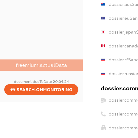
dossier.ausSa
dossier.euSan
dossier.japan
dossier.canad
dossier.rfSan
freemium.actualData
dossier.russia
document.dueToDate
20.04.24
dossier.comme
SEARCH.ONMONITORING
dossier.comme
dossier.comm
dossier.comme