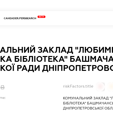
BETA
CAHEADER.PERSSEARCH
АЛЬНИЙ ЗАКЛАД "ЛЮБИМ
ЬКА БІБЛІОТЕКА" БАШМАЧ
ЬКОЇ РАДИ ДНІПРОПЕТРОВ
riskFactors.title
0
ame:
КОМУНАЛЬНИЙ ЗАКЛАД "
БІБЛІОТЕКА" БАШМАЧАНСЬ
ДНІПРОПЕТРОВСЬКОЇ ОБЛ