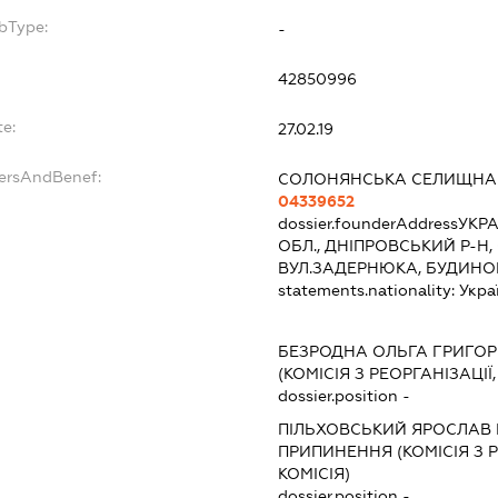
bType:
-
42850996
te:
27.02.19
dersAndBenef:
СОЛОНЯНСЬКА СЕЛИЩНА
04339652
dossier.founderAddress
УКРА
ОБЛ., ДНІПРОВСЬКИЙ Р-Н
ВУЛ.ЗАДЕРНЮКА, БУДИНО
statements.nationality:
Укра
БЕЗРОДНА ОЛЬГА ГРИГОР
(КОМІСІЯ З РЕОРГАНІЗАЦІЇ
dossier.position -
ПІЛЬХОВСЬКИЙ ЯРОСЛАВ 
ПРИПИНЕННЯ (КОМІСІЯ З Р
КОМІСІЯ)
dossier.position -