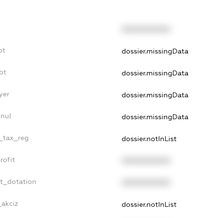
XXXXXXXXXX
bt
dossier.missingData
bt
dossier.missingData
yer
dossier.missingData
nnul
dossier.missingData
e_tax_reg
dossier.notInList
rofit
XXXXXXXXXX
et_dotation
XXXXXXXXXX
_akciz
dossier.notInList