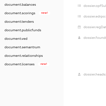
document.balances
dossier.opfSu
document.scorings
new!
dossier.edrpo:
document.tenders
dossier.regDa
document.publicfunds
dossier.foun
document.ved
document.semantrum
document.relationships
document.licenses
new!
dossier.heads: