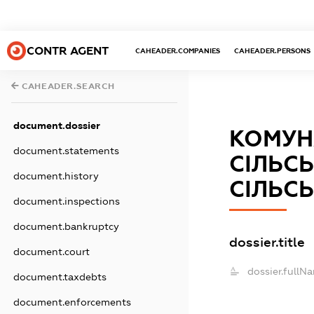
CONTR AGENT
CAHEADER.COMPANIES
CAHEADER.PERSONS
CAHEADER.SEARCH
document.dossier
КОМУН
document.statements
СІЛЬС
document.history
СІЛЬС
document.inspections
document.bankruptcy
dossier.title
document.court
dossier.fullN
document.taxdebts
document.enforcements