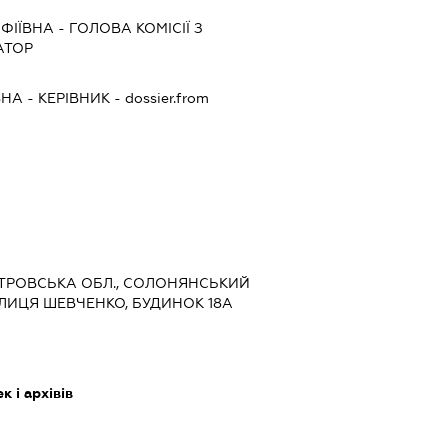
ФІЇВНА
-
ГОЛОВА КОМІСІЇ З
АТОР
ВНА
-
КЕРІВНИК
- dossier.from
ПЕТРОВСЬКА ОБЛ., СОЛОНЯНСЬКИЙ
УЛИЦЯ ШЕВЧЕНКО, БУДИНОК 18А
 і архівів