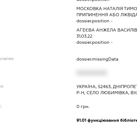
МОСКОВКА НАТАЛІЯ ТИМО
ПРИПИНЕННЯ АБО ЛІКВІД
dossier.position -
АГЕЄВА АНЖЕЛА ВАСИЛІ
31.03.22
dossier.position -
ciaries:
dossier.missingData
XXXXXXXXXX
s:
УКРАЇНА, 52463, ДНІПРО
Р-Н, СЕЛО ЛЮБИМІВКА, В
:
0 грн.
91.01
функціювання бібліотек