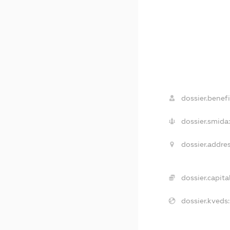
dossier.benefi
dossier.smida:
dossier.addres
dossier.capital
dossier.kveds: