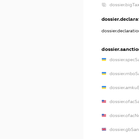
dossier.bigT
dossier.declarat
dossier.declarati
dossier.sanctio
dossier.specS
dossier.rnboS
dossier.amkuB
dossier.ofacS
dossier.ofac
dossier.gbSan