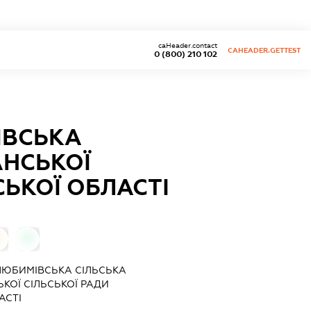
caHeader.contact
CAHEADER.GETTEST
0 (800) 210 102
ІВСЬКА
АНСЬКОЇ
СЬКОЇ ОБЛАСТІ
0
0
ЛЮБИМІВСЬКА СІЛЬСЬКА
КОЇ СІЛЬСЬКОЇ РАДИ
АСТІ