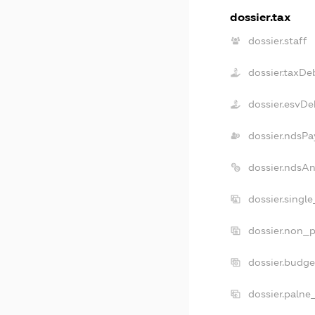
dossier.tax
dossier.staff
dossier.taxDe
dossier.esvDe
dossier.ndsPa
dossier.ndsA
dossier.singl
dossier.non_p
dossier.budg
dossier.palne