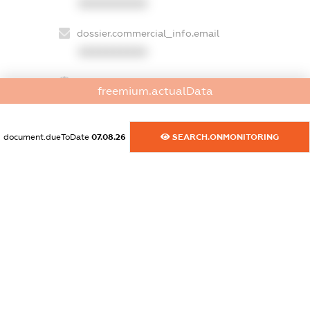
XXXXXXXXXX
dossier.commercial_info.email
XXXXXXXXXX
dossier.commercial_info.website
freemium.actualData
XXXXXXXXXX
dossier.commercial_info.activity
document.dueToDate
07.08.26
SEARCH.ONMONITORING
XXXXXXXXXX
freemium.exampleText_1
freemium.exampleText_2
freemium.anonymousPerSearch2
FREEMIUM.DETAILS
FREEMIUM.REGISTER