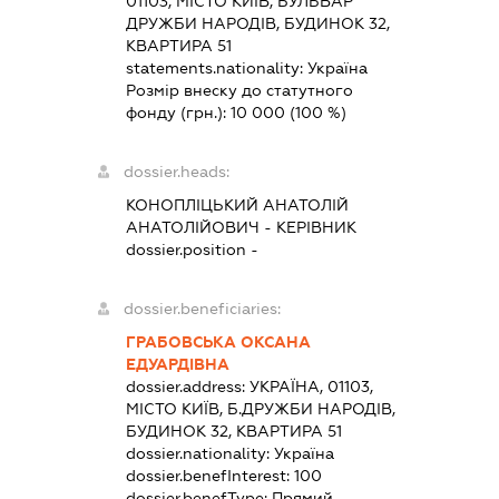
01103, МІСТО КИЇВ, БУЛЬВАР
ДРУЖБИ НАРОДІВ, БУДИНОК 32,
КВАРТИРА 51
statements.nationality:
Україна
Розмір внеску до статутного
фонду (грн.):
10 000
(100 %)
dossier.heads:
КОНОПЛІЦЬКИЙ АНАТОЛІЙ
АНАТОЛІЙОВИЧ
-
КЕРІВНИК
dossier.position -
dossier.beneficiaries:
ГРАБОВСЬКА ОКСАНА
ЕДУАРДІВНА
dossier.address:
УКРАЇНА, 01103,
МІСТО КИЇВ, Б.ДРУЖБИ НАРОДІВ,
БУДИНОК 32, КВАРТИРА 51
dossier.nationality:
Україна
dossier.benefInterest:
100
dossier.benefType:
Прямий