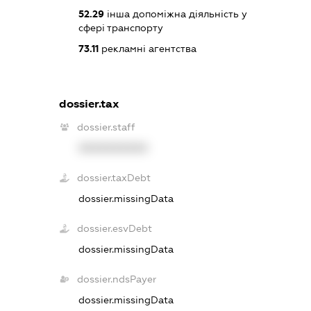
52.29
інша допоміжна діяльність у
сфері транспорту
73.11
рекламні агентства
dossier.tax
dossier.staff
XXXXXXXXXX
dossier.taxDebt
dossier.missingData
dossier.esvDebt
dossier.missingData
dossier.ndsPayer
dossier.missingData