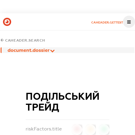
CAHEADER.GETTEST
CAHEADER.SEARCH
document.dossier
ПОДІЛЬСЬКИЙ
ТРЕЙД
riskFactors.title
0
0
0