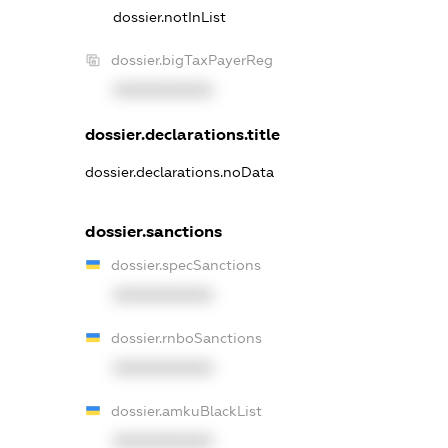
dossier.notInList
dossier.bigTaxPayerReg
XXXXXXXXXX
dossier.declarations.title
dossier.declarations.noData
dossier.sanctions
dossier.specSanctions
XXXXXXXXXX
dossier.rnboSanctions
XXXXXXXXXX
dossier.amkuBlackList
XXXXXXXXXX