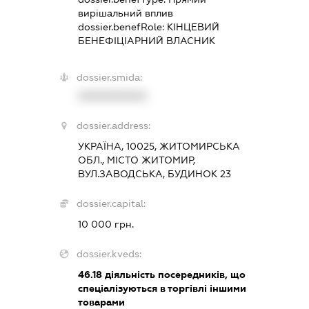
вирішальний вплив
dossier.benefRole:
КІНЦЕВИЙ
БЕНЕФІЦІАРНИЙ ВЛАСНИК
dossier.smida:
XXXXXXXXXX
dossier.address:
УКРАЇНА, 10025, ЖИТОМИРСЬКА
ОБЛ., МІСТО ЖИТОМИР,
ВУЛ.ЗАВОДСЬКА, БУДИНОК 23
dossier.capital:
10 000 грн.
dossier.kveds:
46.18
діяльність посередників, що
спеціалізуються в торгівлі іншими
товарами