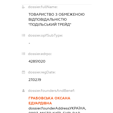
dossier.fullName:
ТОВАРИСТВО З ОБМЕЖЕНОЮ
ВІДПОВІДАЛЬНІСТЮ
"ПОДІЛЬСЬКИЙ ТРЕЙД"
dossier.opfSubType:
-
dossier.edrpo:
42851020
dossier.regDate:
27.02.19
dossier.foundersAndBenef:
ГРАБОВСЬКА ОКСАНА
ЕДУАРДІВНА
dossier.founderAddress
УКРАЇНА,