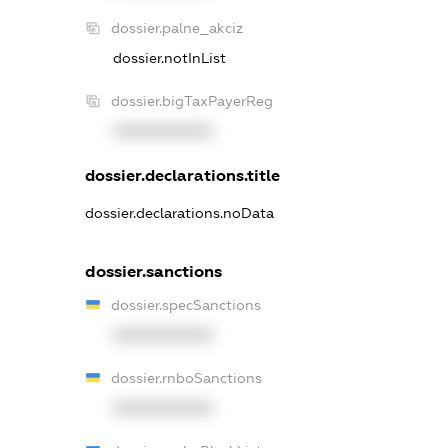
dossier.palne_akciz
dossier.notInList
dossier.bigTaxPayerReg
XXXXXXXXXX
dossier.declarations.title
dossier.declarations.noData
dossier.sanctions
dossier.specSanctions
XXXXXXXXXX
dossier.rnboSanctions
XXXXXXXXXX