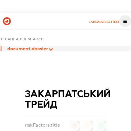
CAHEADER.GETTEST
CAHEADER.SEARCH
document.dossier
ЗАКАРПАТСЬКИЙ
ТРЕЙД
riskFactors.title
0
0
0