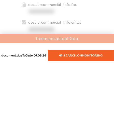
dossier.commercial_info.fax
XXXXXXXXXX
dossier.commercial_info.email
XXXXXXXXXX
freemium.actualData
dossier.commercial_info.website
XXXXXXXXXX
document.dueToDate
07.08.26
SEARCH.ONMONITORING
dossier.commercial_info.activity
XXXXXXXXXX
freemium.exampleText_1
freemium.exampleText_2
freemium.anonymousPerSearch2
FREEMIUM.DETAILS
FREEMIUM.REGISTER