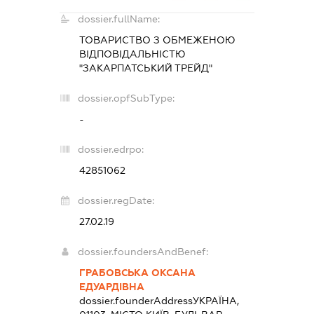
dossier.fullName:
ТОВАРИСТВО З ОБМЕЖЕНОЮ
ВІДПОВІДАЛЬНІСТЮ
"ЗАКАРПАТСЬКИЙ ТРЕЙД"
dossier.opfSubType:
-
dossier.edrpo:
42851062
dossier.regDate:
27.02.19
dossier.foundersAndBenef:
ГРАБОВСЬКА ОКСАНА
ЕДУАРДІВНА
dossier.founderAddress
УКРАЇНА,