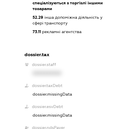
спеціалізуються в торгівлі іншими
товарами
52.29
інша допоміжна діяльність у
сфері транспорту
73.11
рекламні агентства
dossier.tax
dossier.staff
XXXXXXXXXX
dossier.taxDebt
dossier.missingData
dossier.esvDebt
dossier.missingData
dossier.ndsPayer