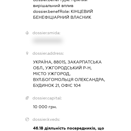
вирішальний вплив
dossier.benefRole:
КІНЦЕВИЙ
БЕНЕФІЦІАРНИЙ ВЛАСНИК
dossier.smida:
XXXXXXXXXX
dossier.address:
УКРАЇНА, 88015, ЗАКАРПАТСЬКА
ОБЛ., УЖГОРОДСЬКИЙ Р-Н,
МІСТО УЖГОРОД,
ВУЛ.БОГОМОЛЬЦЯ ОЛЕКСАНДРА,
БУДИНОК 21, ОФІС 104
dossier.capital:
10 000 грн.
dossier.kveds:
46.18
діяльність посередників, що