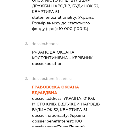
01103, МІСТО КИЇВ, БУЛЬВАР
ДРУЖБИ НАРОДІВ, БУДИНОК 32,
КВАРТИРА 51
statements.nationality:
Україна
Розмір внеску до статутного
фонду (грн.):
10 000
(100 %)
dossier.heads:
РЯЗАНОВА ОКСАНА
КОСТЯНТИНІВНА
-
КЕРІВНИК
dossier.position -
dossier.beneficiaries:
ГРАБОВСЬКА ОКСАНА
ЕДУАРДВНА
dossier.address:
УКРАЇНА, 01103,
МІСТО КИЇВ, Б.ДРУЖБИ НАРОДІВ,
БУДИНОК 32, КВАРТИРА 51
dossier.nationality:
Україна
dossier.benefInterest:
100
dossier.benefType:
Прямий