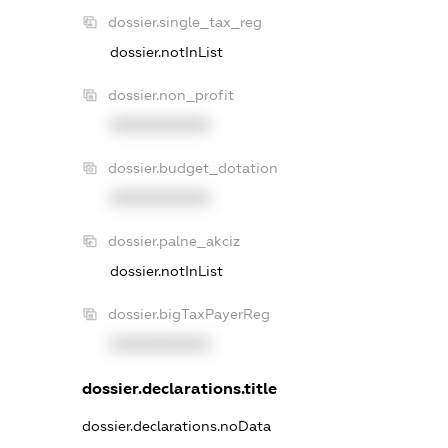
dossier.single_tax_reg
dossier.notInList
dossier.non_profit
XXXXXXXXXX
dossier.budget_dotation
XXXXXXXXXX
dossier.palne_akciz
dossier.notInList
dossier.bigTaxPayerReg
XXXXXXXXXX
dossier.declarations.title
dossier.declarations.noData