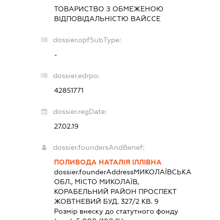
ТОВАРИСТВО З ОБМЕЖЕНОЮ
ВІДПОВІДАЛЬНІСТЮ
ВАЙССЕ
dossier.opfSubType:
-
dossier.edrpo:
42851771
dossier.regDate:
27.02.19
dossier.foundersAndBenef:
ПОЛИВОДА НАТАЛІЯ ІЛЛІВНА
dossier.founderAddress
МИКОЛАЇВСЬКА
ОБЛ., МІСТО МИКОЛАЇВ,
КОРАБЕЛЬНИЙ РАЙОН ПРОСПЕКТ
ЖОВТНЕВИЙ БУД. 327/2 КВ. 9
Розмір внеску до статутного фонду