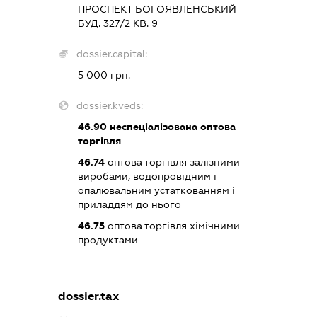
ПРОСПЕКТ БОГОЯВЛЕНСЬКИЙ
БУД. 327/2 КВ. 9
dossier.capital:
5 000 грн.
dossier.kveds:
46.90
неспеціалізована оптова
торгівля
46.74
оптова торгівля залізними
виробами, водопровідним і
опалювальним устаткованням і
приладдям до нього
46.75
оптова торгівля хімічними
продуктами
dossier.tax