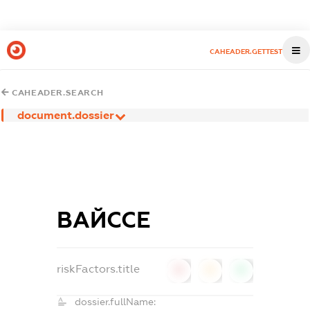
CAHEADER.GETTEST
CAHEADER.SEARCH
document.dossier
ВАЙССЕ
riskFactors.title
0
0
0
dossier.fullName: