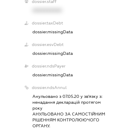
dossier.staff
XXXXXXXXXX
dossier.taxDebt
dossier.missingData
dossier.esvDebt
dossier.missingData
dossier.ndsPayer
dossier.missingData
dossier.ndsAnnul
Анульовано з 07.05.20 у зв'язку з:
ненадання декларацiй протягом
року
АНУЛЬОВАНО ЗА САМОСТIЙНИМ
РIШЕННЯМ КОНТРОЛЮЮЧОГО
ОРГАНУ.