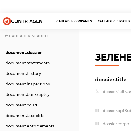
CONTR AGENT
CAHEADER.COMPANIES
CAHEADER.PERSONS
CAHEADER.SEARCH
document.dossier
ЗЕЛЕН
document.statements
document.history
dossier.title
document.inspections
dossier.fullNa
document.bankruptcy
document.court
dossier.opfSu
document.taxdebts
dossier.edrpo:
document.enforcements