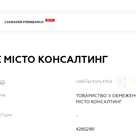
BETA
CAHEADER.PERSSEARCH
Е МІСТО КОНСАЛТИНГ
riskFactors.title
0
me:
ТОВАРИСТВО З ОБМЕЖЕН
МІСТО КОНСАЛТИНГ
bType:
-
42852181