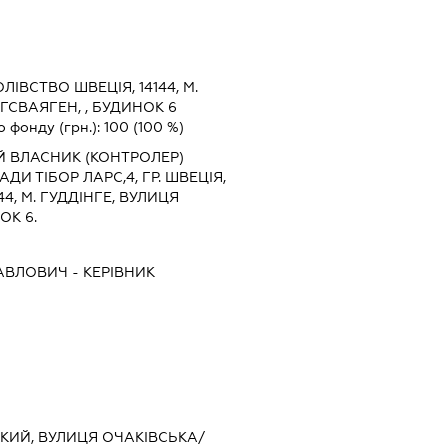
ЛІВСТВО ШВЕЦІЯ, 14144, М.
ГСВАЯГЕН, , БУДИНОК 6
о фонду (грн.):
100
(100 %)
Й ВЛАСНИК (КОНТРОЛЕР)
И ТІБОР ЛАРС,4, ГР. ШВЕЦІЯ,
4, М. ГУДДІНГЕ, ВУЛИЦЯ
ОК 6.
ПАВЛОВИЧ
-
КЕРІВНИК
СЬКИЙ, ВУЛИЦЯ ОЧАКІВСЬКА/