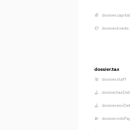
dossier.capital
dossier.kveds:
dossier.tax
dossier.staff
dossier.taxDe
dossier.esvDe
dossier.ndsPa