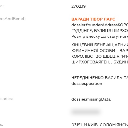
e:
27.02.19
dersAndBenef:
ВАРАДИ ТІБОР ЛАРС
dossier.founderAddress
КОРО
ГУДДІНГЕ, ВУЛИЦЯ ШИРХО
Розмір внеску до статутног
КІНЦЕВИЙ БЕНЕФІЦІАРНИ
ЮРИНИЧНОЇ ОСОБИ - ВАРАД
КОРОЛІВСТВО ШВЕЦІЯ, 1414
ШИРХОГСВАЯГЕН, , БУДИН
ЧЕРЕДНІЧЕНКО ВАСИЛЬ 
dossier.position -
iaries:
dossier.missingData
XXXXXXXXXX
s:
03151, М.КИЇВ, СОЛОМ'ЯН