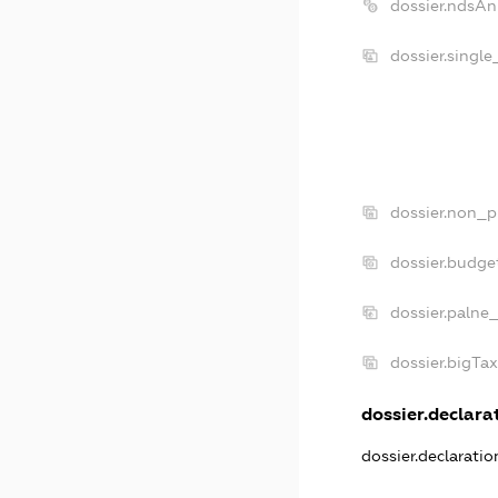
dossier.ndsAn
dossier.singl
dossier.non_p
dossier.budge
dossier.palne
dossier.bigTa
dossier.declarat
dossier.declarati