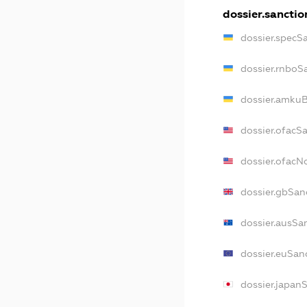
dossier.sanctio
dossier.specS
dossier.rnboS
dossier.amkuB
dossier.ofacS
dossier.ofac
dossier.gbSan
dossier.ausSa
dossier.euSan
dossier.japan