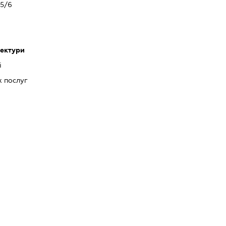
5/6
тектури
і
 послуг