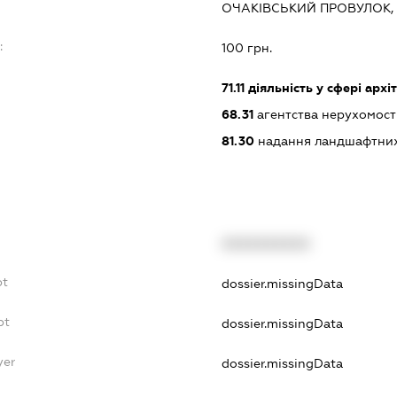
ОЧАКІВСЬКИЙ ПРОВУЛОК, 
:
100 грн.
71.11
діяльність у сфері архі
68.31
агентства нерухомост
81.30
надання ландшафтних
XXXXXXXXXX
bt
dossier.missingData
bt
dossier.missingData
yer
dossier.missingData