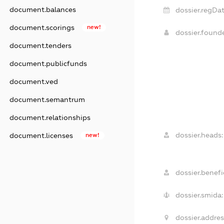
document.balances
dossier.regDat
document.scorings
new!
dossier.foun
document.tenders
document.publicfunds
document.ved
document.semantrum
document.relationships
dossier.heads:
document.licenses
new!
dossier.benefic
dossier.smida:
dossier.addres