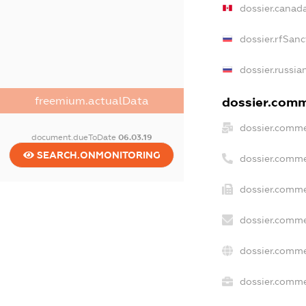
dossier.canad
dossier.rfSanc
dossier.russia
freemium.actualData
dossier.comme
dossier.comme
document.dueToDate
06.03.19
SEARCH.ONMONITORING
dossier.comme
dossier.comme
dossier.comme
dossier.comme
dossier.commer