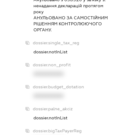
ненадання декларацiй протягом
року
АНУЛЬОВАНО ЗА САМОСТIЙНИМ
РIШЕННЯМ КОНТРОЛЮЮЧОГО
ОРГАНУ.
dossier.single_tax_reg
dossier.notInList
dossier.non_profit
XXXXXXXXXX
dossier.budget_dotation
XXXXXXXXXX
dossier.palne_akciz
dossier.notInList
dossier.bigTaxPayerReg