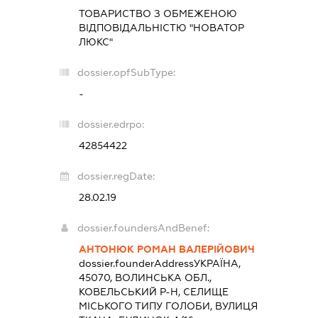
ТОВАРИСТВО З ОБМЕЖЕНОЮ
ВІДПОВІДАЛЬНІСТЮ "НОВАТОР
ЛЮКС"
dossier.opfSubType:
-
dossier.edrpo:
42854422
dossier.regDate:
28.02.19
dossier.foundersAndBenef:
АНТОНЮК РОМАН ВАЛЕРІЙОВИЧ
dossier.founderAddress
УКРАЇНА,
45070, ВОЛИНСЬКА ОБЛ.,
КОВЕЛЬСЬКИЙ Р-Н, СЕЛИЩЕ
МІСЬКОГО ТИПУ ГОЛОБИ, ВУЛИЦЯ