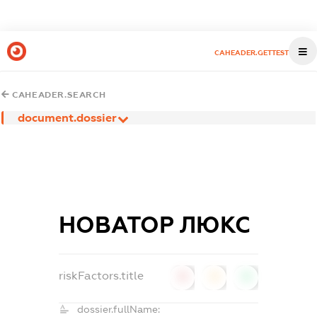
CAHEADER.GETTEST
CAHEADER.SEARCH
document.dossier
НОВАТОР ЛЮКС
riskFactors.title
0
0
0
dossier.fullName: