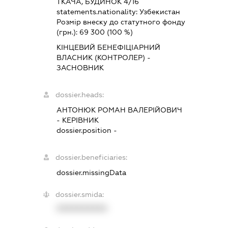
ТКАЧА, БУДИНОК 4/16
statements.nationality:
Узбекистан
Розмір внеску до статутного фонду
(грн.):
69 300
(100 %)
КІНЦЕВИЙ БЕНЕФІЦІАРНИЙ
ВЛАСНИК (КОНТРОЛЕР) -
ЗАСНОВНИК
dossier.heads:
АНТОНЮК РОМАН ВАЛЕРІЙОВИЧ
-
КЕРІВНИК
dossier.position -
dossier.beneficiaries:
dossier.missingData
dossier.smida:
XXXXXXXXXX