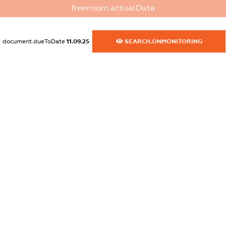
XXXXXXXXXX
freemium.actualData
dossier.commercial_info.website
XXXXXXXXXX
document.dueToDate
11.09.25
SEARCH.ONMONITORING
dossier.commercial_info.activity
XXXXXXXXXX
freemium.exampleText_1
freemium.exampleText_2
freemium.anonymousPerSearch2
FREEMIUM.DETAILS
FREEMIUM.REGISTER