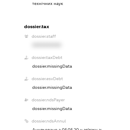
технічних наук
dossier.tax
dossier.staff
XXXXXXXXXX
dossier.taxDebt
dossier.missingData
dossier.esvDebt
dossier.missingData
dossier.ndsPayer
dossier.missingData
dossier.ndsAnnul
Анульовано з 05.05.20 у зв'язку з: