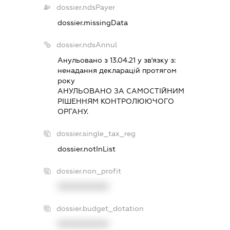
dossier.ndsPayer
dossier.missingData
dossier.ndsAnnul
Анульовано з 13.04.21 у зв'язку з:
ненадання декларацiй протягом
року
АНУЛЬОВАНО ЗА САМОСТIЙНИМ
РIШЕННЯМ КОНТРОЛЮЮЧОГО
ОРГАНУ.
dossier.single_tax_reg
dossier.notInList
dossier.non_profit
XXXXXXXXXX
dossier.budget_dotation
XXXXXXXXXX