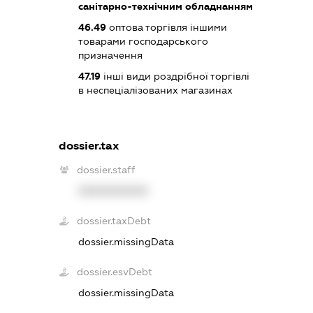
санітарно-технічним обладнанням
46.49
оптова торгівля іншими
товарами господарського
призначення
47.19
інші види роздрібної торгівлі
в неспеціалізованих магазинах
dossier.tax
dossier.staff
XXXXXXXXXX
dossier.taxDebt
dossier.missingData
dossier.esvDebt
dossier.missingData