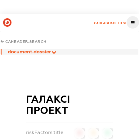
CAHEADER.GETTEST
CAHEADER.SEARCH
document.dossier
ГАЛАКСІ
ПРОЕКТ
riskFactors.title
0
0
0