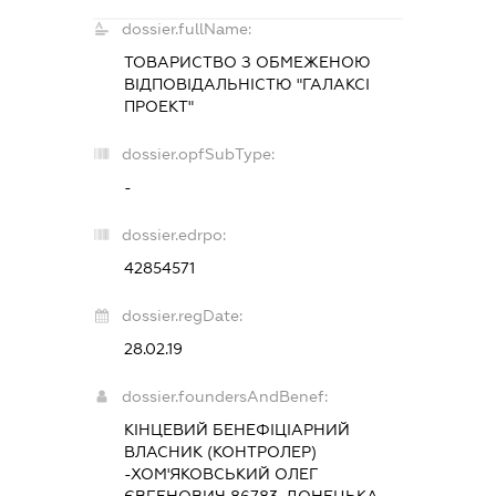
dossier.fullName:
ТОВАРИСТВО З ОБМЕЖЕНОЮ
ВІДПОВІДАЛЬНІСТЮ "ГАЛАКСІ
ПРОЕКТ"
dossier.opfSubType:
-
dossier.edrpo:
42854571
dossier.regDate:
28.02.19
dossier.foundersAndBenef:
КІНЦЕВИЙ БЕНЕФІЦІАРНИЙ
ВЛАСНИК (КОНТРОЛЕР)
-ХОМ'ЯКОВСЬКИЙ ОЛЕГ