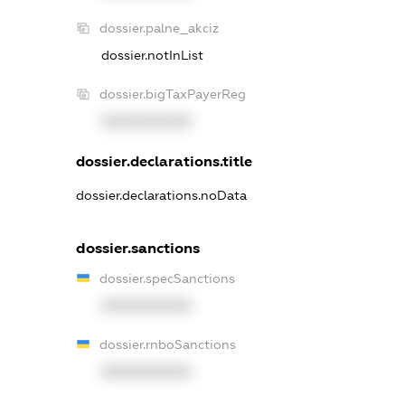
dossier.palne_akciz
dossier.notInList
dossier.bigTaxPayerReg
XXXXXXXXXX
dossier.declarations.title
dossier.declarations.noData
dossier.sanctions
dossier.specSanctions
XXXXXXXXXX
dossier.rnboSanctions
XXXXXXXXXX