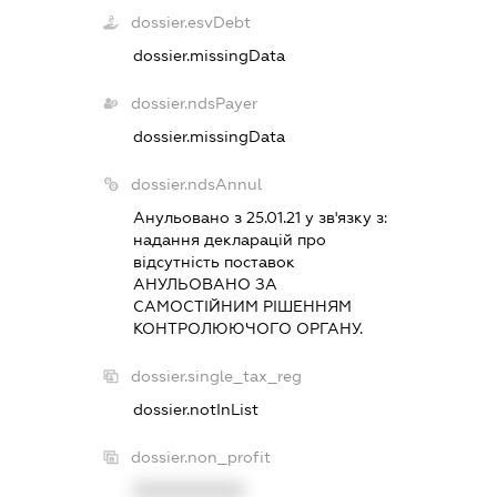
dossier.esvDebt
dossier.missingData
dossier.ndsPayer
dossier.missingData
dossier.ndsAnnul
Анульовано з 25.01.21 у зв'язку з:
надання декларацiй про
вiдсутнiсть поставок
АНУЛЬОВАНО ЗА
САМОСТIЙНИМ РIШЕННЯМ
КОНТРОЛЮЮЧОГО ОРГАНУ.
dossier.single_tax_reg
dossier.notInList
dossier.non_profit
XXXXXXXXXX