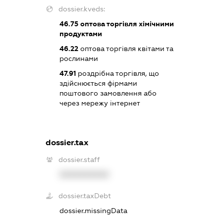
dossier.kveds:
46.75
оптова торгівля хімічними
продуктами
46.22
оптова торгівля квітами та
рослинами
47.91
роздрібна торгівля, що
здійснюється фірмами
поштового замовлення або
через мережу інтернет
dossier.tax
dossier.staff
XXXXXXXXXX
dossier.taxDebt
dossier.missingData