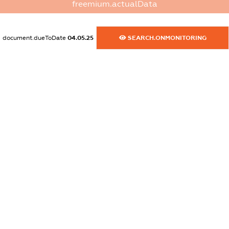
freemium.actualData
dossier.commercial_info.phone
XXXXXXXXXX
document.dueToDate
04.05.25
SEARCH.ONMONITORING
dossier.commercial_info.fax
XXXXXXXXXX
dossier.commercial_info.email
XXXXXXXXXX
dossier.commercial_info.website
XXXXXXXXXX
dossier.commercial_info.activity
XXXXXXXXXX
freemium.exampleText_1
freemium.exampleText_2