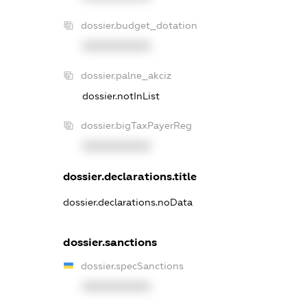
dossier.budget_dotation
XXXXXXXXXX
dossier.palne_akciz
dossier.notInList
dossier.bigTaxPayerReg
XXXXXXXXXX
dossier.declarations.title
dossier.declarations.noData
dossier.sanctions
dossier.specSanctions
XXXXXXXXXX