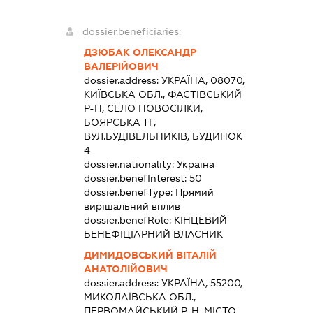
dossier.beneficiaries:
ДЗЮБАК ОЛЕКСАНДР
ВАЛЕРІЙОВИЧ
dossier.address:
УКРАЇНА, 08070,
КИЇВСЬКА ОБЛ., ФАСТІВСЬКИЙ
Р-Н, СЕЛО НОВОСІЛКИ,
БОЯРСЬКА ТГ,
ВУЛ.БУДІВЕЛЬНИКІВ, БУДИНОК
4
dossier.nationality:
Україна
dossier.benefInterest:
50
dossier.benefType:
Прямий
вирішальний вплив
dossier.benefRole:
КІНЦЕВИЙ
БЕНЕФІЦІАРНИЙ ВЛАСНИК
ДИМИДОВСЬКИЙ ВІТАЛІЙ
АНАТОЛІЙОВИЧ
dossier.address:
УКРАЇНА, 55200,
МИКОЛАЇВСЬКА ОБЛ.,
ПЕРВОМАЙСЬКИЙ Р-Н, МІСТО