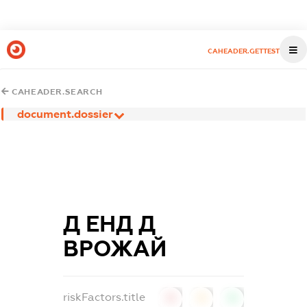
CAHEADER.GETTEST
CAHEADER.SEARCH
document.dossier
Д ЕНД Д
ВРОЖАЙ
riskFactors.title
0
0
0