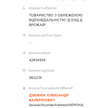
dossier.fullName:
ТОВАРИСТВО З ОБМЕЖЕНОЮ
ВІДПОВІДАЛЬНІСТЮ "Д ЕНД Д
ВРОЖАЙ"
dossier.opfSubType:
-
dossier.edrpo:
42854959
dossier.regDate:
28.02.19
dossier.foundersAndBenef:
ДЗЮБЮК ОЛЕКСАНДР
ВАЛЕРІЙОВИЧ
dossier.founderAddress
УКРАЇНА,