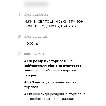
XXXXXXXXXX
dossier.address:
М.КИЇВ, СВЯТОШИНСЬКИЙ РАЙОН
ВУЛИЦЯ ЗОДЧИХ БУД. 74 КВ. 26
dossier.capital:
1 000 грн.
dossier.kveds:
47.91
роздрібна торгівля, що
здійснюється фірмами поштового
замовлення або через мережу
інтернет
46.90
неспеціалізована оптова
торгівля
47.19
інші види роздрібної торгівлі в
неспеціалізованих магазинах