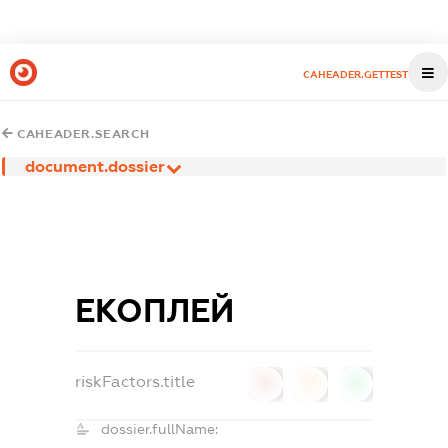
CAHEADER.GETTEST
CAHEADER.SEARCH
document.dossier
ЕКОПЛЕЙ
riskFactors.title
0
0
0
dossier.fullName: