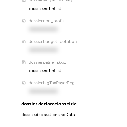
dossier.notInList
dossier.non_profit
XXXXXXXXXX
dossier.budget_dotation
XXXXXXXXXX
dossier.palne_akciz
dossier.notInList
dossier.bigTaxPayerReg
XXXXXXXXXX
dossier.declarations.title
dossier.declarations.noData