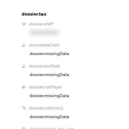
dossier.tax
dossier.staff
XXXXXXXXXX
dossier.taxDebt
dossier.missingData
dossier.esvDebt
dossier.missingData
dossier.ndsPayer
dossier.missingData
dossier.ndsAnnul
dossier.missingData
dossier.single_tax_reg