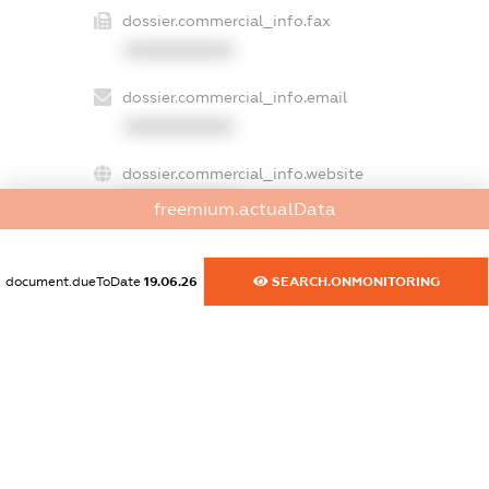
dossier.commercial_info.fax
XXXXXXXXXX
dossier.commercial_info.email
XXXXXXXXXX
dossier.commercial_info.website
XXXXXXXXXX
freemium.actualData
dossier.commercial_info.activity
XXXXXXXXXX
document.dueToDate
19.06.26
SEARCH.ONMONITORING
freemium.exampleText_1
freemium.exampleText_2
freemium.anonymousPerSearch2
FREEMIUM.DETAILS
FREEMIUM.REGISTER