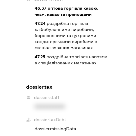
46.37
оптова торгівля кавою,
чаєм, какао та прянощами
47.24
роздрібна торгівля
хлібобулочними виробами,
борошняними та цукровими
кондитерськими виробами в
спеціалізованих магазинах
47.25
роздрібна торгівля напоями
в спеціалізованих магазинах
dossier.tax
dossier.staff
XXXXXXXXXX
dossier.taxDebt
dossier.missingData