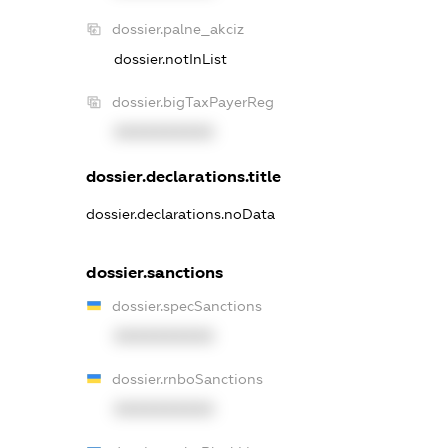
dossier.palne_akciz
dossier.notInList
dossier.bigTaxPayerReg
XXXXXXXXXX
dossier.declarations.title
dossier.declarations.noData
dossier.sanctions
dossier.specSanctions
XXXXXXXXXX
dossier.rnboSanctions
XXXXXXXXXX