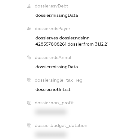
dossier.esvDebt
dossier.missingData
dossier.ndsPayer
dossier.yes
dossier.ndsInn
428557808261
dossier.from 31.12.21
dossier.ndsAnnul
dossier.missingData
dossier.single_tax_reg
dossier.notInList
dossier.non_profit
XXXXXXXXXX
dossier.budget_dotation
XXXXXXXXXX