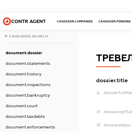
CONTR AGENT
CAHEADER.COMPANIES
CAHEADER.PERSONS
CAHEADER.SEARCH
document.dossier
ТРЕВЕ
document.statements
document.history
dossier.title
document.inspections
dossier.fullN
document.bankruptcy
document.court
dossier.opfSu
document.taxdebts
dossier.edrpo:
document.enforcements