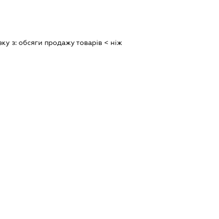
зку з:
обсяги продажу товарiв < нiж