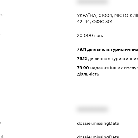
XXXXXXXXXX
s:
УКРАЇНА, 01004, МІСТО К
42-44, ОФІС 301
:
20 000 грн.
79.11
діяльність туристичних
79.12
діяльність туристични
79.90
надання інших послуг
діяльність
XXXXXXXXXX
bt
dossier.missingData
bt
dossier.missingData