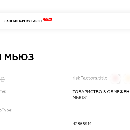
BETA
CAHEADER.PERSSEARCH
Л МЬЮЗ
riskFactors.title
0
ame:
ТОВАРИСТВО З ОБМЕЖЕН
МЬЮЗ"
bType:
-
42856914