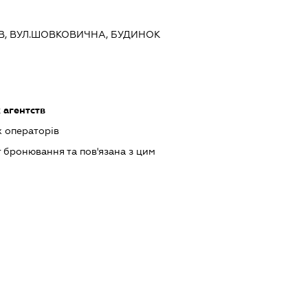
ИЇВ, ВУЛ.ШОВКОВИЧНА, БУДИНОК
 агентств
х операторів
 бронювання та пов'язана з цим