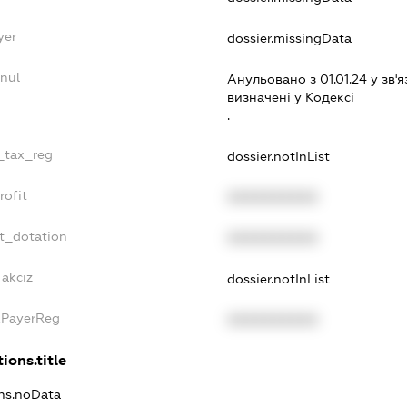
yer
dossier.missingData
nul
Анульовано з 01.01.24 у зв'я
визначенi у Кодексi
.
e_tax_reg
dossier.notInList
rofit
XXXXXXXXXX
t_dotation
XXXXXXXXXX
_akciz
dossier.notInList
xPayerReg
XXXXXXXXXX
ions.title
ons.noData