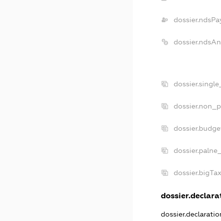
dossier.ndsPa
dossier.ndsAn
dossier.singl
dossier.non_p
dossier.budge
dossier.palne
dossier.bigTa
dossier.declarat
dossier.declarati