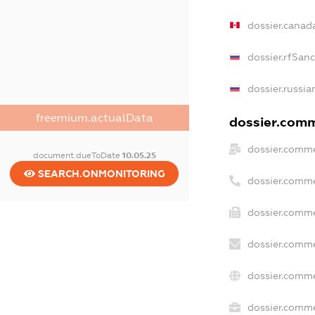
dossier.canad
dossier.rfSan
dossier.russia
freemium.actualData
dossier.comme
dossier.comme
document.dueToDate
10.05.25
SEARCH.ONMONITORING
dossier.comme
dossier.comme
dossier.comme
dossier.comme
dossier.comme