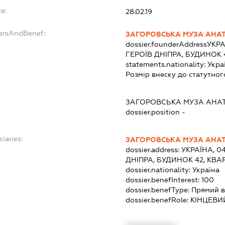
e:
28.02.19
dersAndBenef:
ЗАГОРОВСЬКА МУЗА АНАТ
dossier.founderAddress
УКРА
ГЕРОЇВ ДНІПРА, БУДИНОК 
statements.nationality:
Укра
Розмір внеску до статутног
ЗАГОРОВСЬКА МУЗА АНАТ
dossier.position -
ciaries:
ЗАГОРОВСЬКА МУЗА АНАТ
dossier.address:
УКРАЇНА, 0
ДНІПРА, БУДИНОК 42, КВА
dossier.nationality:
Україна
dossier.benefInterest:
100
dossier.benefType:
Прямий в
dossier.benefRole:
КІНЦЕВИ