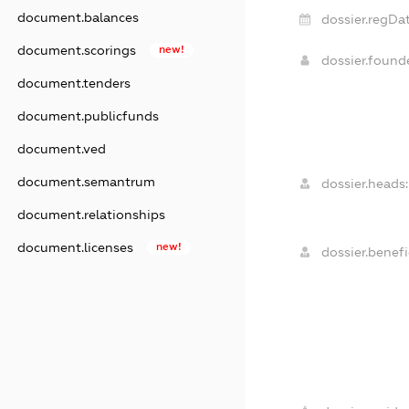
document.balances
dossier.regDat
document.scorings
new!
dossier.foun
document.tenders
document.publicfunds
document.ved
document.semantrum
dossier.heads:
document.relationships
document.licenses
new!
dossier.benefi