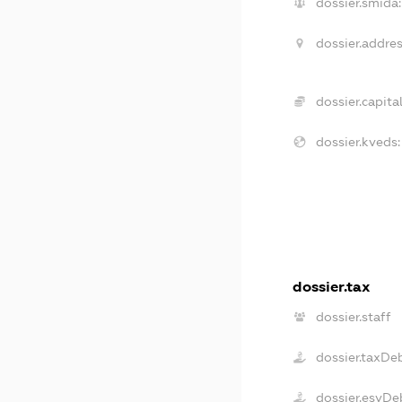
dossier.smida:
dossier.addres
dossier.capital
dossier.kveds:
dossier.tax
dossier.staff
dossier.taxDe
dossier.esvDe