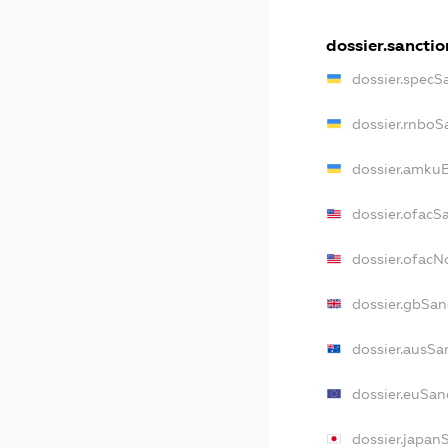
dossier.sanctio
dossier.specS
dossier.rnboS
dossier.amkuB
dossier.ofacS
dossier.ofac
dossier.gbSan
dossier.ausSa
dossier.euSan
dossier.japan