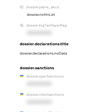
dossier.palne_akciz
dossier.notInList
dossier.bigTaxPayerReg
XXXXXXXXXX
dossier.declarations.title
dossier.declarations.noData
dossier.sanctions
dossier.specSanctions
XXXXXXXXXX
dossier.rnboSanctions
XXXXXXXXXX