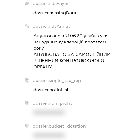
dossier.ndsPayer
dossier.missingData
dossier.ndsAnnul
Анульовано з 21.06.20 у зв'язку з:
ненадання декларацiй протягом
року
АНУЛЬОВАНО ЗА САМОСТIЙНИМ
РIШЕННЯМ КОНТРОЛЮЮЧОГО
ОРГАНУ.
dossier.single_tax_reg
dossier.notInList
dossier.non_profit
XXXXXXXXXX
dossier.budget_dotation
XXXXXXXXXX