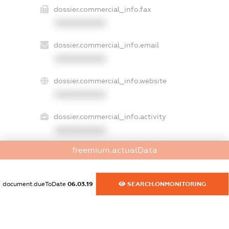
dossier.commercial_info.fax
XXXXXXXXXX
dossier.commercial_info.email
XXXXXXXXXX
dossier.commercial_info.website
XXXXXXXXXX
dossier.commercial_info.activity
XXXXXXXXXX
freemium.actualData
freemium.exampleText_1
freemium.exampleText_2
document.dueToDate
06.03.19
SEARCH.ONMONITORING
freemium.anonymousPerSearch2
FREEMIUM.DETAILS
FREEMIUM.REGISTER