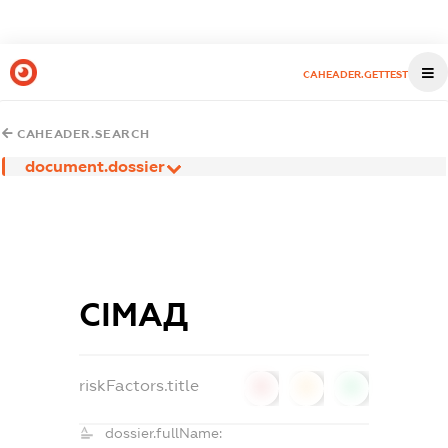
CAHEADER.GETTEST
CAHEADER.SEARCH
document.dossier
СІМАД
riskFactors.title
0
0
0
dossier.fullName: