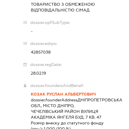
ТОВАРИСТВО З ОБМЕЖЕНОЮ
ВІДПОВІДАЛЬНІСТЮ
СІМАД
dossier.opfSubType:
-
dossier.edrpo:
42857038
dossier.regDate:
28.02.19
dossier.foundersAndBenef:
КОЗАК РУСЛАН АЛЬБЕРТОВИЧ
dossier.founderAddress
ДНІПРОПЕТРОВСЬКА
ОБЛ., МІСТО ДНІПРО,
ЧЕЧЕЛІВСЬКИЙ РАЙОН ВУЛИЦЯ
АКАДЕМІКА ЯНГЕЛЯ БУД. 7 КВ. 47
Розмір внеску до статутного фонду
(грн.):
1 000
(100 %)