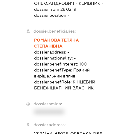
ОЛЕКСАНДРОВИЧ
-
КЕРІВНИК
-
dossier.from 28.02.19
dossier.position -
dossier.beneficiaries:
РОМАНОВА ТЕТЯНА
СТЕПАНІВНА
dossier.address:
-
dossier.nationality:
-
dossier.benefInterest:
100
dossier.benefType:
Прямий
вирішальний вплив
dossier.benefRole:
КІНЦЕВИЙ
БЕНЕФІЦІАРНИЙ ВЛАСНИК
dossier.smida:
XXXXXXXXXX
dossier.address:
УКРАЇНА, 65026, ОДЕСЬКА ОБЛ.,