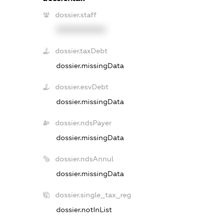
dossier.staff
XXXXXXXXXX
dossier.taxDebt
dossier.missingData
dossier.esvDebt
dossier.missingData
dossier.ndsPayer
dossier.missingData
dossier.ndsAnnul
dossier.missingData
dossier.single_tax_reg
dossier.notInList