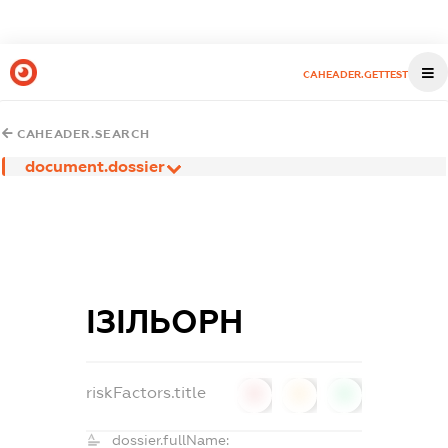
CAHEADER.GETTEST
CAHEADER.SEARCH
document.dossier
ІЗІЛЬОРН
riskFactors.title
0
0
0
dossier.fullName: