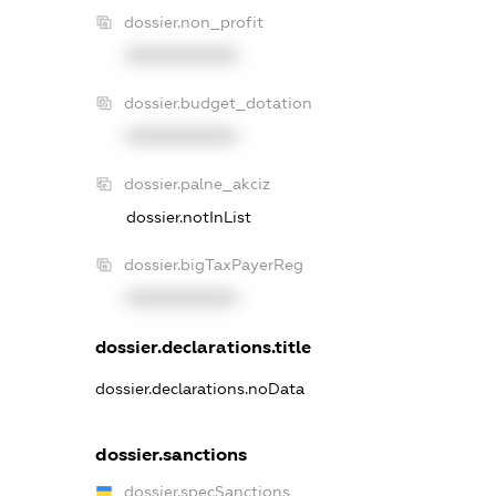
dossier.non_profit
XXXXXXXXXX
dossier.budget_dotation
XXXXXXXXXX
dossier.palne_akciz
dossier.notInList
dossier.bigTaxPayerReg
XXXXXXXXXX
dossier.declarations.title
dossier.declarations.noData
dossier.sanctions
dossier.specSanctions