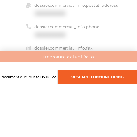
dossier.commercial_info.postal_address
XXXXXXXXXX
dossier.commercial_info.phone
XXXXXXXXXX
dossier.commercial_info.fax
XXXXXXXXXX
freemium.actualData
dossier.commercial_info.email
document.dueToDate
03.06.22
SEARCH.ONMONITORING
XXXXXXXXXX
dossier.commercial_info.website
XXXXXXXXXX
dossier.commercial_info.activity
XXXXXXXXXX