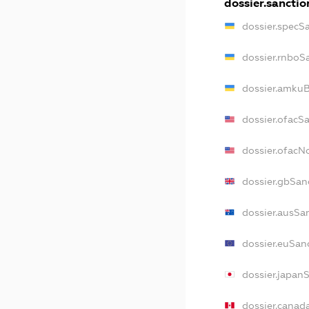
dossier.sanctio
dossier.specS
dossier.rnboS
dossier.amkuB
dossier.ofacS
dossier.ofac
dossier.gbSan
dossier.ausSa
dossier.euSan
dossier.japan
dossier.canad