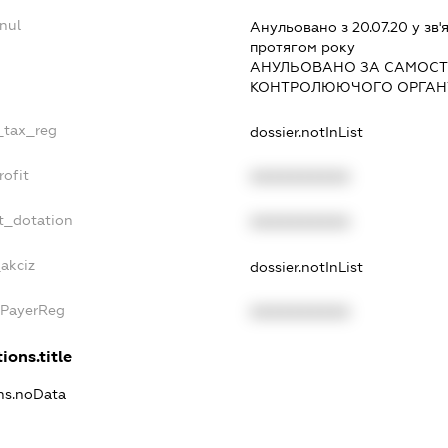
nul
Анульовано з 20.07.20 у зв'я
протягом року
АНУЛЬОВАНО ЗА САМОСТ
КОНТРОЛЮЮЧОГО ОРГАНУ
e_tax_reg
dossier.notInList
rofit
XXXXXXXXXX
t_dotation
XXXXXXXXXX
_akciz
dossier.notInList
xPayerReg
XXXXXXXXXX
ions.title
ons.noData