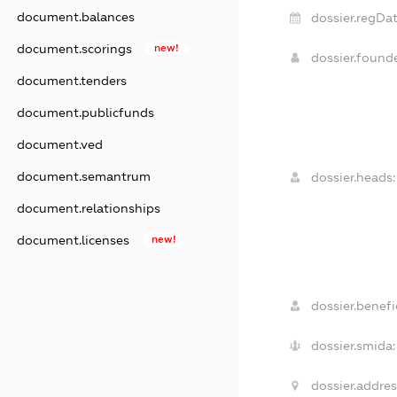
document.balances
dossier.regDat
document.scorings
new!
dossier.found
document.tenders
document.publicfunds
document.ved
document.semantrum
dossier.heads:
document.relationships
document.licenses
new!
dossier.benefic
dossier.smida:
dossier.addres