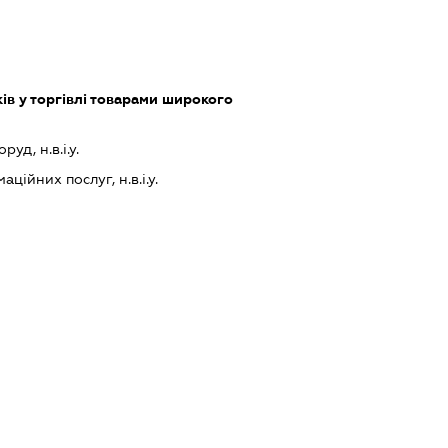
ів у торгівлі товарами широкого
уд, н.в.і.у.
ійних послуг, н.в.і.у.