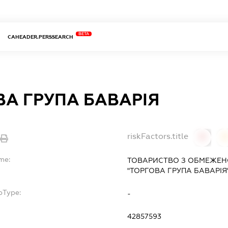
BETA
CAHEADER.PERSSEARCH
ВА ГРУПА БАВАРІЯ
riskFactors.title
0
me:
ТОВАРИСТВО З ОБМЕЖЕН
"ТОРГОВА ГРУПА БАВАРІЯ
bType:
-
42857593