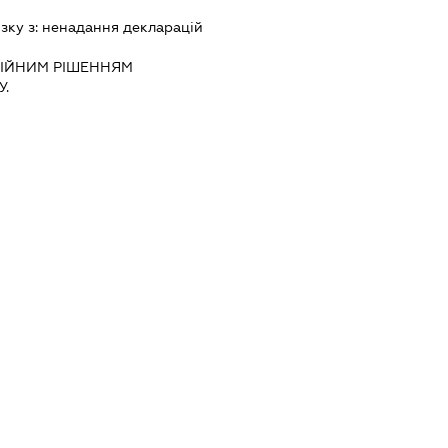
зку з:
ненадання декларацiй
IЙНИМ РIШЕННЯМ
.