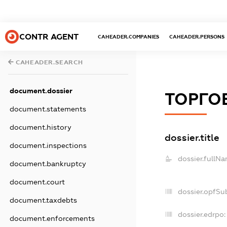
CONTR AGENT
CAHEADER.COMPANIES
CAHEADER.PERSONS
CAHEADER.SEARCH
document.dossier
ТОРГО
document.statements
document.history
dossier.title
document.inspections
dossier.fullNa
document.bankruptcy
document.court
dossier.opfSu
document.taxdebts
dossier.edrpo:
document.enforcements