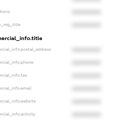
tions
XXXXXXXXXX
n_reg_title
XXXXXXXXXX
rcial_info.title
rcial_info.postal_address
XXXXXXXXXX
rcial_info.phone
XXXXXXXXXX
rcial_info.fax
XXXXXXXXXX
rcial_info.email
XXXXXXXXXX
rcial_info.website
XXXXXXXXXX
cial_info.activity
XXXXXXXXXX