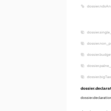
dossier.ndsAn
dossier.singl
dossier.non_p
dossier.budge
dossier.palne
dossier.bigTa
dossier.declarat
dossier.declarati