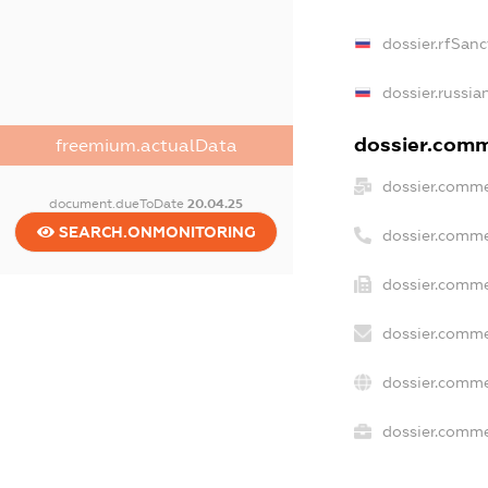
dossier.rfSanc
dossier.russia
dossier.comme
freemium.actualData
dossier.comme
document.dueToDate
20.04.25
SEARCH.ONMONITORING
dossier.comme
dossier.comme
dossier.comme
dossier.comme
dossier.commer