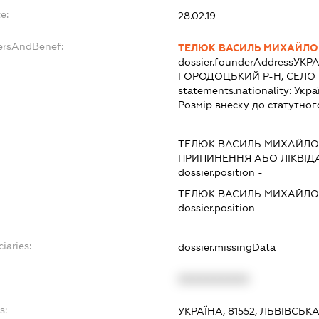
e:
28.02.19
ersAndBenef:
ТЕЛЮК ВАСИЛЬ МИХАЙЛ
dossier.founderAddress
УКРА
ГОРОДОЦЬКИЙ Р-Н, СЕЛО
statements.nationality:
Укра
Розмір внеску до статутног
ТЕЛЮК ВАСИЛЬ МИХАЙЛ
ПРИПИНЕННЯ АБО ЛІКВІД
dossier.position -
ТЕЛЮК ВАСИЛЬ МИХАЙЛ
dossier.position -
iaries:
dossier.missingData
XXXXXXXXXX
s:
УКРАЇНА, 81552, ЛЬВІВСЬ