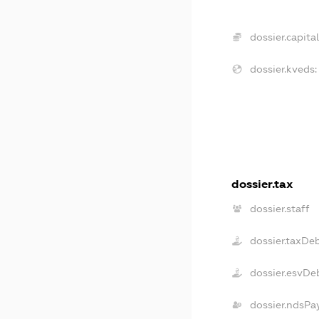
dossier.capital
dossier.kveds:
dossier.tax
dossier.staff
dossier.taxDe
dossier.esvDe
dossier.ndsPa