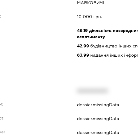
МАВКОВИЧІ
:
10 000 грн.
46.19
діяльність посередник
асортименту
42.99
будівництво інших спор
63.99
надання інших інформац
XXXXXXXXXX
bt
dossier.missingData
bt
dossier.missingData
yer
dossier.missingData