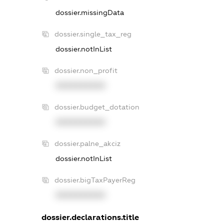
dossier.missingData
dossier.single_tax_reg
dossier.notInList
dossier.non_profit
XXXXXXXXXX
dossier.budget_dotation
XXXXXXXXXX
dossier.palne_akciz
dossier.notInList
dossier.bigTaxPayerReg
XXXXXXXXXX
dossier.declarations.title