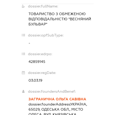
dossier.fullName:
ТОВАРИСТВО З ОБМЕЖЕНОЮ
ВІДПОВІДАЛЬНІСТЮ "ВЕСНЯНИЙ
БУЛЬВАР"
dossier.opfSubType:
-
dossier.edrpo:
42859145
dossier.regDate:
03.03.19
dossier.foundersAndBenef:
ЗАГРАНИЧНА ОЛЬГА САВІВНА
dossier.founderAddress
УКРАЇНА,
65029, ОДЕСЬКА ОБЛ., МІСТО
ОДЕСА, ВУЛ. КНЯЗІВСЬКА,