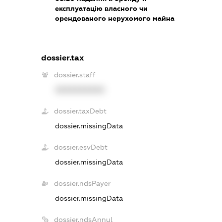
експлуатацію власного чи
орендованого нерухомого майна
dossier.tax
dossier.staff
XXXXXXXXXX
dossier.taxDebt
dossier.missingData
dossier.esvDebt
dossier.missingData
dossier.ndsPayer
dossier.missingData
dossier.ndsAnnul