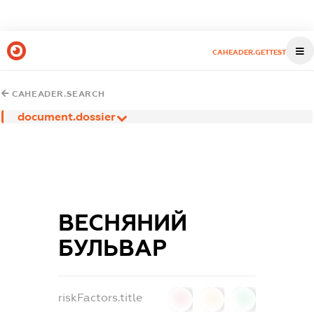
CAHEADER.GETTEST
CAHEADER.SEARCH
document.dossier
ВЕСНЯНИЙ
БУЛЬВАР
riskFactors.title
0
0
0