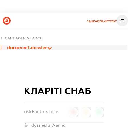
CAHEADER.GETTEST
CAHEADER.SEARCH
document.dossier
КЛАРІТІ СНАБ
riskFactors.title
0
0
0
dossier.fullName: