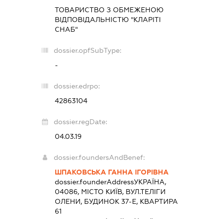
ТОВАРИСТВО З ОБМЕЖЕНОЮ
ВІДПОВІДАЛЬНІСТЮ "КЛАРІТІ
СНАБ"
dossier.opfSubType:
-
dossier.edrpo:
42863104
dossier.regDate:
04.03.19
dossier.foundersAndBenef:
ШПАКОВСЬКА ГАННА ІГОРІВНА
dossier.founderAddress
УКРАЇНА,
04086, МІСТО КИЇВ, ВУЛ.ТЕЛІГИ
ОЛЕНИ, БУДИНОК 37-Е, КВАРТИРА
61