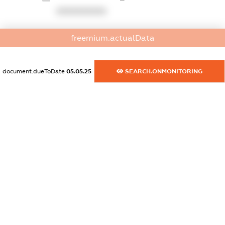
XXXXXXXXXX
dossier.commercial_info.website
freemium.actualData
XXXXXXXXXX
dossier.commercial_info.activity
document.dueToDate
05.05.25
SEARCH.ONMONITORING
XXXXXXXXXX
freemium.exampleText_1
freemium.exampleText_2
freemium.anonymousPerSearch2
FREEMIUM.DETAILS
FREEMIUM.REGISTER