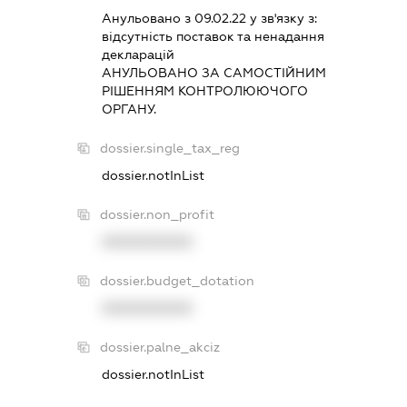
Анульовано з 09.02.22 у зв'язку з:
вiдсутнiсть поставок та ненадання
декларацiй
АНУЛЬОВАНО ЗА САМОСТIЙНИМ
РIШЕННЯМ КОНТРОЛЮЮЧОГО
ОРГАНУ.
dossier.single_tax_reg
dossier.notInList
dossier.non_profit
XXXXXXXXXX
dossier.budget_dotation
XXXXXXXXXX
dossier.palne_akciz
dossier.notInList