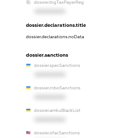
dossier.bigTaxPayerReg
XXXXXXXXXX
dossier.declarations.title
dossier.declarations.noData
dossier.sanctions
dossier.specSanctions
XXXXXXXXXX
dossier.rnboSanctions
XXXXXXXXXX
dossier.amkuBlackList
XXXXXXXXXX
dossier.ofacSanctions