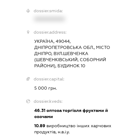
dossier.smida:
XXXXXXXXXX
dossier.address:
УКРАЇНА, 49044,
ДНІПРОПЕТРОВСЬКА ОБЛ., МІСТО
ДНІПРО, ВУЛ.ШЕВЧЕНКА
(ШЕВЧЕНКІВСЬКИЙ, СОБОРНИЙ
РАЙОНИ), БУДИНОК 10
dossier.capital:
5 000 грн.
dossier.kveds:
46.31
оптова торгівля фруктами й
овочами
10.89
виробництво інших харчових
продуктів, н.в.і.у.