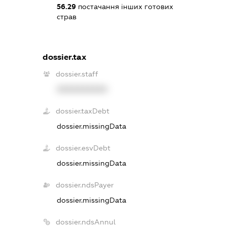
56.29
постачання інших готових
страв
dossier.tax
dossier.staff
XXXXXXXXXX
dossier.taxDebt
dossier.missingData
dossier.esvDebt
dossier.missingData
dossier.ndsPayer
dossier.missingData
dossier.ndsAnnul