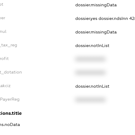
bt
dossier.missingData
yer
dossier.yes
dossier.ndsInn 
nul
dossier.missingData
e_tax_reg
dossier.notInList
rofit
XXXXXXXXXX
t_dotation
XXXXXXXXXX
akciz
dossier.notInList
xPayerReg
XXXXXXXXXX
ions.title
ons.noData