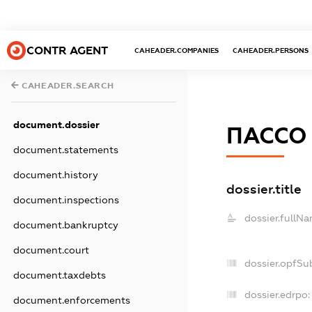
CONTR AGENT
CAHEADER.COMPANIES
CAHEADER.PERSONS
CAHEADER.SEARCH
document.dossier
ПАССО
document.statements
document.history
dossier.title
document.inspections
dossier.fullNa
document.bankruptcy
document.court
dossier.opfSu
document.taxdebts
dossier.edrpo:
document.enforcements