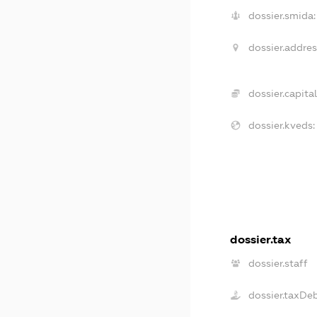
dossier.smida:
dossier.addres
dossier.capital
dossier.kveds:
dossier.tax
dossier.staff
dossier.taxDe