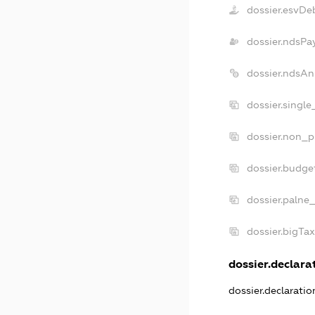
dossier.esvDe
dossier.ndsPa
dossier.ndsAn
dossier.singl
dossier.non_p
dossier.budge
dossier.palne_
dossier.bigTa
dossier.declarat
dossier.declarati