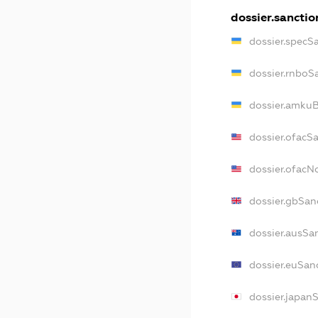
dossier.sanctio
dossier.specS
dossier.rnboS
dossier.amkuB
dossier.ofacS
dossier.ofac
dossier.gbSan
dossier.ausSa
dossier.euSan
dossier.japan