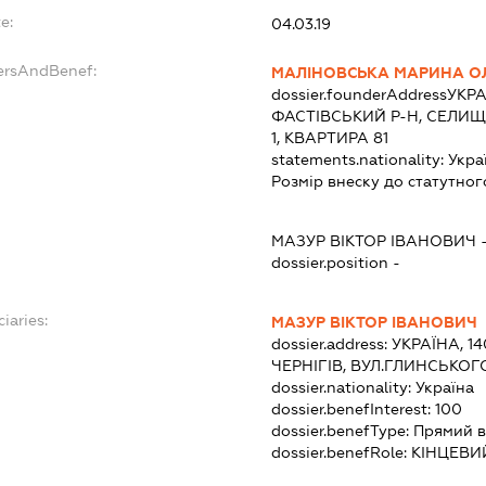
e:
04.03.19
ersAndBenef:
МАЛІНОВСЬКА МАРИНА О
dossier.founderAddress
УКРА
ФАСТІВСЬКИЙ Р-Н, СЕЛИЩ
1, КВАРТИРА 81
statements.nationality:
Укра
Розмір внеску до статутног
МАЗУР ВІКТОР ІВАНОВИЧ
dossier.position -
iaries:
МАЗУР ВІКТОР ІВАНОВИЧ
dossier.address:
УКРАЇНА, 1
ЧЕРНІГІВ, ВУЛ.ГЛИНСЬКО
dossier.nationality:
Україна
dossier.benefInterest:
100
dossier.benefType:
Прямий в
dossier.benefRole:
КІНЦЕВИ