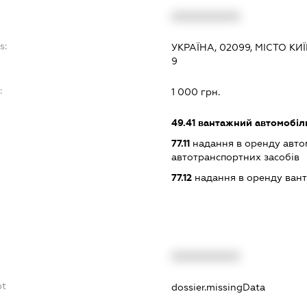
XXXXXXXXXX
s:
УКРАЇНА, 02099, МІСТО К
9
:
1 000 грн.
49.41
вантажний автомобіл
77.11
надання в оренду автом
автотранспортних засобів
77.12
надання в оренду вант
XXXXXXXXXX
bt
dossier.missingData