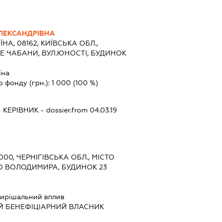
ЛЕКСАНДРІВНА
ЇНА, 08162, КИЇВСЬКА ОБЛ.,
Е ЧАБАНИ, ВУЛ.ЮНОСТІ, БУДИНОК
їна
о фонду (грн.):
1 000
(100 %)
-
КЕРІВНИК
- dossier.from 04.03.19
4000, ЧЕРНІГІВСЬКА ОБЛ., МІСТО
ГО ВОЛОДИМИРА, БУДИНОК 23
ирішальний вплив
Й БЕНЕФІЦІАРНИЙ ВЛАСНИК