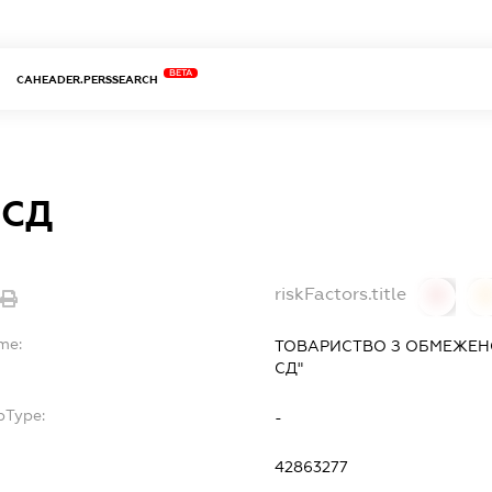
BETA
CAHEADER.PERSSEARCH
 СД
riskFactors.title
0
0
me:
ТОВАРИСТВО З ОБМЕЖЕН
СД"
bType:
-
42863277