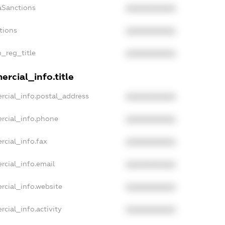
aSanctions
XXXXXXXXXX
tions
XXXXXXXXXX
n_reg_title
XXXXXXXXXX
rcial_info.title
rcial_info.postal_address
XXXXXXXXXX
rcial_info.phone
XXXXXXXXXX
rcial_info.fax
XXXXXXXXXX
rcial_info.email
XXXXXXXXXX
rcial_info.website
XXXXXXXXXX
cial_info.activity
XXXXXXXXXX