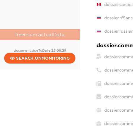
dossier.canad
dossier.rfSanc
dossier.russia
freemium.actualData
dossier.comme
document.dueToDate
25.06.25
dossier.comme
SEARCH.ONMONITORING
dossier.comme
dossier.comme
dossier.comme
dossier.comme
dossier.commer