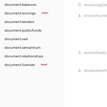
document.balances
dossier.regDat
document.scorings
new!
dossier.found
document.tenders
document.publicfunds
document.ved
document.semantrum
dossier.heads:
document.relationships
document.licenses
new!
dossier.benefic