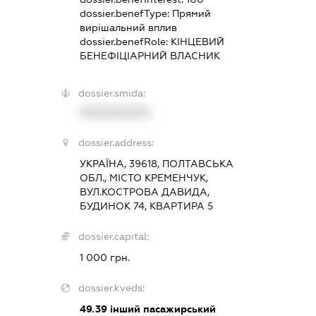
dossier.benefType:
Прямий
вирішальний вплив
dossier.benefRole:
КІНЦЕВИЙ
БЕНЕФІЦІАРНИЙ ВЛАСНИК
dossier.smida:
XXXXXXXXXX
dossier.address:
УКРАЇНА, 39618, ПОЛТАВСЬКА
ОБЛ., МІСТО КРЕМЕНЧУК,
ВУЛ.КОСТРОВА ДАВИДА,
БУДИНОК 74, КВАРТИРА 5
dossier.capital:
1 000 грн.
dossier.kveds:
49.39
інший пасажирський