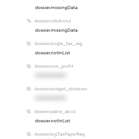
dossier.missingData
dossier.ndsAnnul
dossier.missingData
dossier.single_tax_reg
dossier.notInList
dossier.non_profit
XXXXXXXXXX
dossier.budget_dotation
XXXXXXXXXX
dossier.palne_akciz
dossier.notInList
dossier.bigTaxPayerReg