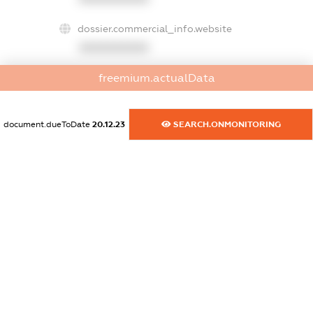
dossier.commercial_info.website
XXXXXXXXXX
freemium.actualData
dossier.commercial_info.activity
XXXXXXXXXX
document.dueToDate
20.12.23
SEARCH.ONMONITORING
freemium.exampleText_1
freemium.exampleText_2
freemium.anonymousPerSearch2
FREEMIUM.DETAILS
FREEMIUM.REGISTER