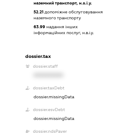
наземний транспорт, н.в.і.у.
52.21
допоміжне обслуговування
наземного транспорту
63.99
надання інших
інформаційних послуг, н.в.і.у.
dossier.tax
dossier.staff
XXXXXXXXXX
dossier.taxDebt
dossier.missingData
dossier.esvDebt
dossier.missingData
dossier.ndsPayer