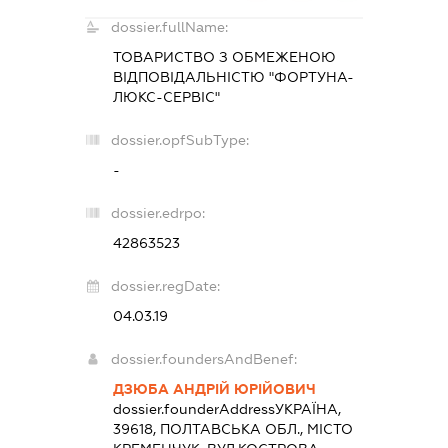
dossier.fullName:
ТОВАРИСТВО З ОБМЕЖЕНОЮ
ВІДПОВІДАЛЬНІСТЮ "ФОРТУНА-
ЛЮКС-СЕРВІС"
dossier.opfSubType:
-
dossier.edrpo:
42863523
dossier.regDate:
04.03.19
dossier.foundersAndBenef:
ДЗЮБА АНДРІЙ ЮРІЙОВИЧ
dossier.founderAddress
УКРАЇНА,
39618, ПОЛТАВСЬКА ОБЛ., МІСТО