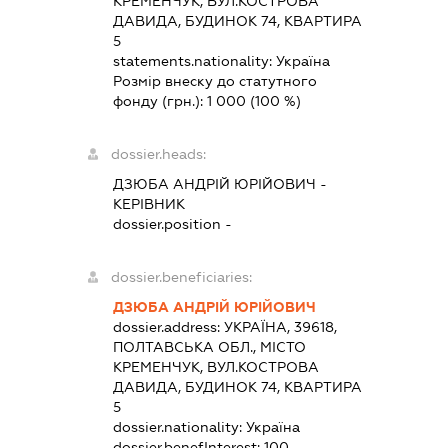
КРЕМЕНЧУК, ВУЛ.КОСТРОВА
ДАВИДА, БУДИНОК 74, КВАРТИРА
5
statements.nationality:
Україна
Розмір внеску до статутного
фонду (грн.):
1 000
(100 %)
dossier.heads:
ДЗЮБА АНДРІЙ ЮРІЙОВИЧ
-
КЕРІВНИК
dossier.position -
dossier.beneficiaries:
ДЗЮБА АНДРІЙ ЮРІЙОВИЧ
dossier.address:
УКРАЇНА, 39618,
ПОЛТАВСЬКА ОБЛ., МІСТО
КРЕМЕНЧУК, ВУЛ.КОСТРОВА
ДАВИДА, БУДИНОК 74, КВАРТИРА
5
dossier.nationality:
Україна
dossier.benefInterest:
100