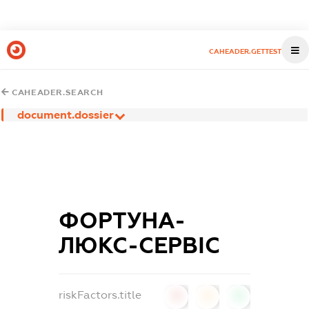
CAHEADER.GETTEST
CAHEADER.SEARCH
document.dossier
ФОРТУНА-
ЛЮКС-СЕРВІС
riskFactors.title
0
0
0