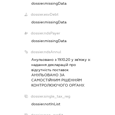
dossier.missingData
dossier.esvDebt
dossier.missingData
dossier.ndsPayer
dossier.missingData
dossier.ndsAnnul
Анульовано з 19.10.20 у зв'язку з:
надання декларацiй про
вiдсутнiсть поставок
АНУЛЬОВАНО ЗА
САМОСТIЙНИМ РIШЕННЯМ
КОНТРОЛЮЮЧОГО ОРГАНУ.
dossier.single_tax_reg
dossier.notInList
dossier.non_profit