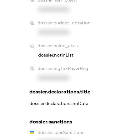
XXXXXXXXXX
dossier.budget_dotation
XXXXXXXXXX
dossier.palne_akciz
dossier.notInList
dossier.bigTaxPayerReg
XXXXXXXXXX
dossier.declarations.title
dossier.declarations.noData
dossier.sanctions
dossier.specSanctions