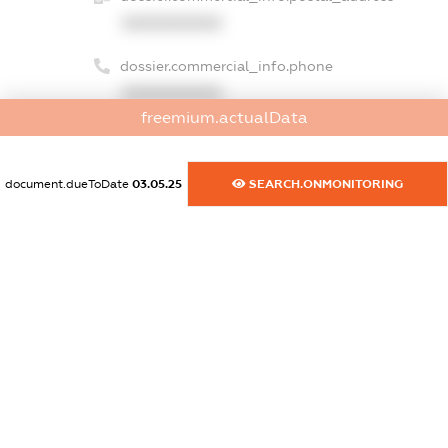
XXXXXXXXXX
dossier.commercial_info.phone
XXXXXXXXXX
freemium.actualData
dossier.commercial_info.fax
XXXXXXXXXX
document.dueToDate
03.05.25
SEARCH.ONMONITORING
dossier.commercial_info.email
XXXXXXXXXX
dossier.commercial_info.website
XXXXXXXXXX
dossier.commercial_info.activity
XXXXXXXXXX