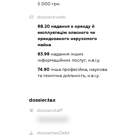
5 000 грн.
dossier.kveds:
68.20
надання в оренду й
експлуатацію власного чи
орендованого нерухомого
майна
63.99
надання інших
інформаційних послуг, н.в.і.у.
74.90
інша професійна, наукова
та технічна діяльність, н.в.і.у.
dossier.tax
dossier.staff
XXXXXXXXXX
dossier.taxDebt