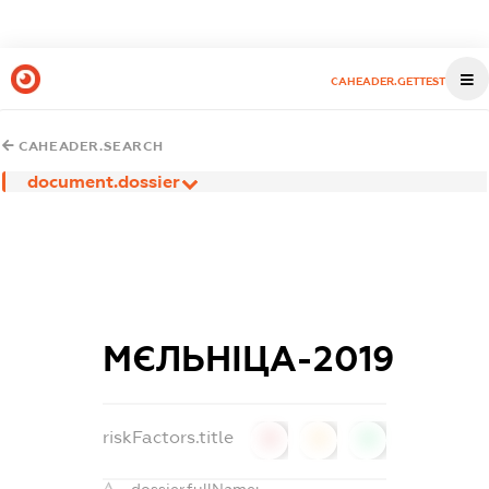
CAHEADER.GETTEST
CAHEADER.SEARCH
document.dossier
МЄЛЬНІЦА-2019
riskFactors.title
0
0
0
dossier.fullName: