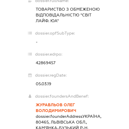
dossier.fullName:
ТОВАРИСТВО З ОБМЕЖЕНОЮ
ВІДПОВІДАЛЬНІСТЮ "СВІТ
ЛАЙФ. ЮА"
dossier.opfSubType:
-
dossier.edrpo:
42869457
dossier.regDate:
05.03.19
dossier.foundersAndBenef:
ЖУРАВЛЬОВ ОЛЕГ
ВОЛОДИМИРОВИЧ
dossier.founderAddress
УКРАЇНА,
80465, ЛЬВІВСЬКА ОБЛ.,
КАМ'ЯНКА-БУЗЬКИЙ Р-Н,