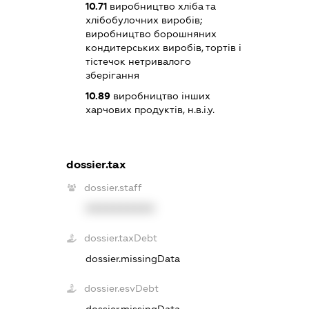
10.71
виробництво хліба та
хлібобулочних виробів;
виробництво борошняних
кондитерських виробів, тортів і
тістечок нетривалого
зберігання
10.89
виробництво інших
харчових продуктів, н.в.і.у.
dossier.tax
dossier.staff
XXXXXXXXXX
dossier.taxDebt
dossier.missingData
dossier.esvDebt