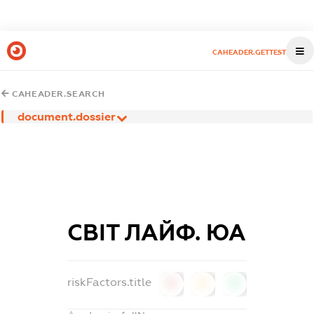
CAHEADER.GETTEST
CAHEADER.SEARCH
document.dossier
СВІТ ЛАЙФ. ЮА
riskFactors.title
0
0
0