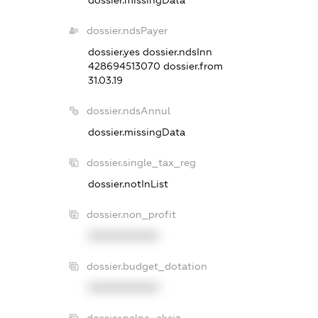
dossier.missingData
dossier.ndsPayer
dossier.yes
dossier.ndsInn
428694513070
dossier.from
31.03.19
dossier.ndsAnnul
dossier.missingData
dossier.single_tax_reg
dossier.notInList
dossier.non_profit
XXXXXXXXXX
dossier.budget_dotation
XXXXXXXXXX