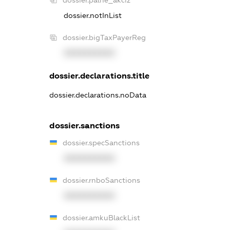
dossier.palne_akciz
dossier.notInList
dossier.bigTaxPayerReg
XXXXXXXXXX
dossier.declarations.title
dossier.declarations.noData
dossier.sanctions
dossier.specSanctions
XXXXXXXXXX
dossier.rnboSanctions
XXXXXXXXXX
dossier.amkuBlackList