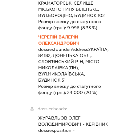
КРАМАТОРСЬК, СЕЛИЩЕ
МІСЬКОГО ТИПУ БІЛЕНЬКЕ,
ВУЛ.БОРОДІНО, БУДИНОК 102
Розмір внеску до статутного
фонду (грн.):
9 996
(8.33 %)
ЧЕРЕПІЙ ВАЛЕРІЙ
ОЛЕКСАНДРОВИЧ
dossier.founderAddress
УКРАЇНА,
84182, ДОНЕЦЬКА ОБЛ.,
СЛОВ'ЯНСЬКИЙ Р-Н, МІСТО
МИКОЛАЇВКА(ПН),
ВУЛ.МИКОЛАЇВСЬКА,
БУДИНОК 51
Розмір внеску до статутного
фонду (грн.):
24 000
(20 %)
dossier.heads:
ЖУРАВЛЬОВ ОЛЕГ
ВОЛОДИМИРОВИЧ
-
КЕРІВНИК
dossier.position -