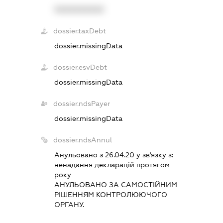
XXXXXXXXXX
dossier.taxDebt
dossier.missingData
dossier.esvDebt
dossier.missingData
dossier.ndsPayer
dossier.missingData
dossier.ndsAnnul
Анульовано з 26.04.20 у зв'язку з:
ненадання декларацiй протягом
року
АНУЛЬОВАНО ЗА САМОСТIЙНИМ
РIШЕННЯМ КОНТРОЛЮЮЧОГО
ОРГАНУ.