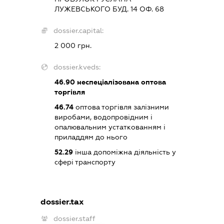
ЛУЖЕВСЬКОГО БУД. 14 ОФ. 68
dossier.capital:
2 000 грн.
dossier.kveds:
46.90
неспеціалізована оптова
торгівля
46.74
оптова торгівля залізними
виробами, водопровідним і
опалювальним устаткованням і
приладдям до нього
52.29
інша допоміжна діяльність у
сфері транспорту
dossier.tax
dossier.staff