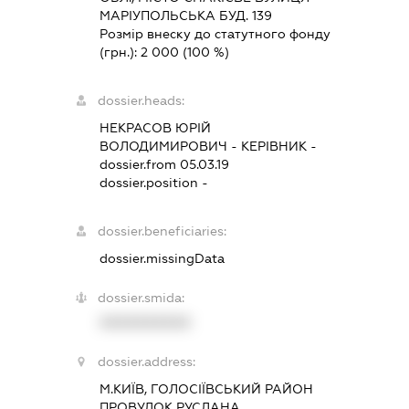
МАРІУПОЛЬСЬКА БУД. 139
Розмір внеску до статутного фонду
(грн.):
2 000
(100 %)
dossier.heads:
НЕКРАСОВ ЮРІЙ
ВОЛОДИМИРОВИЧ
-
КЕРІВНИК
-
dossier.from 05.03.19
dossier.position -
dossier.beneficiaries:
dossier.missingData
dossier.smida:
XXXXXXXXXX
dossier.address:
М.КИЇВ, ГОЛОСІЇВСЬКИЙ РАЙОН
ПРОВУЛОК РУСЛАНА