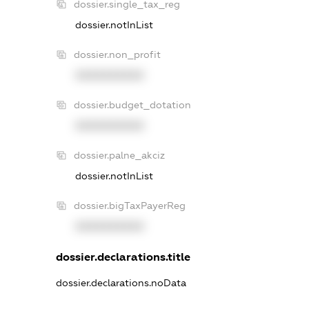
dossier.single_tax_reg
dossier.notInList
dossier.non_profit
XXXXXXXXXX
dossier.budget_dotation
XXXXXXXXXX
dossier.palne_akciz
dossier.notInList
dossier.bigTaxPayerReg
XXXXXXXXXX
dossier.declarations.title
dossier.declarations.noData