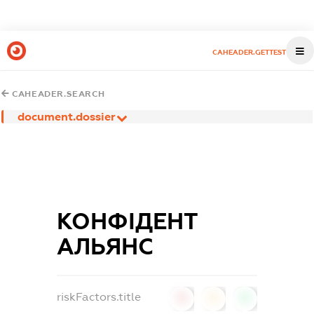
CAHEADER.GETTEST
CAHEADER.SEARCH
document.dossier
КОНФІДЕНТ
АЛЬЯНС
riskFactors.title
0
0
0