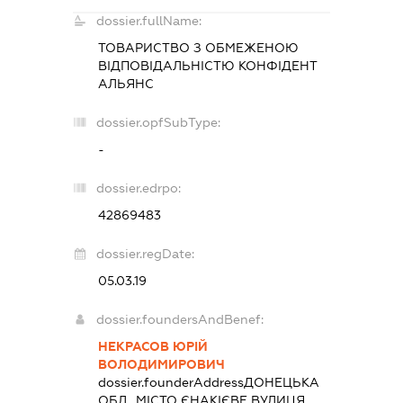
dossier.fullName:
ТОВАРИСТВО З ОБМЕЖЕНОЮ
ВІДПОВІДАЛЬНІСТЮ
КОНФІДЕНТ
АЛЬЯНС
dossier.opfSubType:
-
dossier.edrpo:
42869483
dossier.regDate:
05.03.19
dossier.foundersAndBenef:
НЕКРАСОВ ЮРІЙ
ВОЛОДИМИРОВИЧ
dossier.founderAddress
ДОНЕЦЬКА
ОБЛ., МІСТО ЄНАКІЄВЕ ВУЛИЦЯ