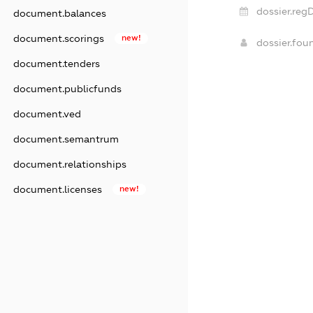
dossier.reg
document.balances
document.scorings
new!
dossier.fo
document.tenders
document.publicfunds
document.ved
document.semantrum
document.relationships
document.licenses
new!