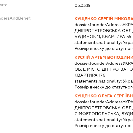
Date:
05.03.19
undersAndBenef:
КУЩЕНКО СЕРГІЙ МИКОЛ
dossier.founderAddress
УКРА
ДНІПРОПЕТРОВСЬКА ОБЛ.,
БУДИНОК 11, КВАРТИРА 55
statements.nationality:
Укра
Розмір внеску до статутног
КУСЛІЙ АРТЕМ ВОЛОДИМ
dossier.founderAddress
УКРА
ОБЛ., МІСТО ДНІПРО, ЗАП
КВАРТИРА 176
statements.nationality:
Укра
Розмір внеску до статутног
КУЩЕНКО ОЛЬГА СЕРГІЇВ
dossier.founderAddress
УКРА
ДНІПРОПЕТРОВСЬКА ОБЛ.,
СІМФЕРОПОЛЬСЬКА, БУДИН
statements.nationality:
Укра
Розмір внеску до статутног