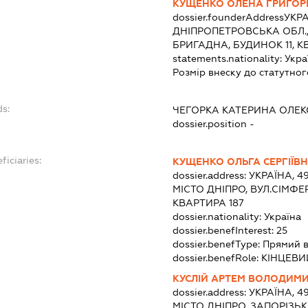
КУЩЕНКО ОЛЕНА ГРИГОР
dossier.founderAddress
УКРА
ДНІПРОПЕТРОВСЬКА ОБЛ.,
БРИГАДНА, БУДИНОК 11, К
statements.nationality:
Укра
Розмір внеску до статутног
ds:
ЧЕГОРКА КАТЕРИНА ОЛЕ
dossier.position -
ficiaries:
КУЩЕНКО ОЛЬГА СЕРГІЇВ
dossier.address:
УКРАЇНА, 4
МІСТО ДНІПРО, ВУЛ.СІМФ
КВАРТИРА 187
dossier.nationality:
Україна
dossier.benefInterest:
25
dossier.benefType:
Прямий 
dossier.benefRole:
КІНЦЕВИ
КУСЛІЙ АРТЕМ ВОЛОДИМ
dossier.address:
УКРАЇНА, 4
МІСТО ДНІПРО, ЗАПОРІЗЬК