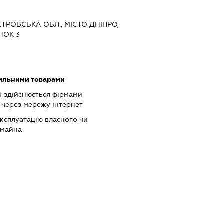
ЕТРОВСЬКА ОБЛ., МІСТО ДНІПРО,
НОК 3
тильними товарами
о здійснюється фірмами
 через мережу інтернет
ксплуатацію власного чи
 майна