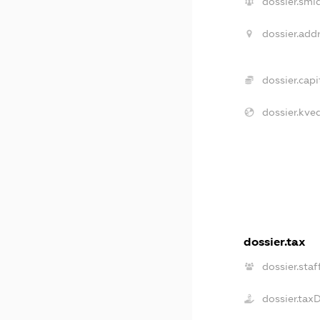
dossier.smi
dossier.addr
dossier.capi
dossier.kved
dossier.tax
dossier.staf
dossier.tax