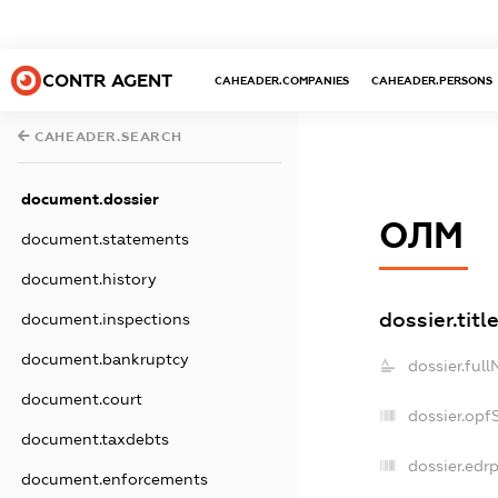
CONTR AGENT
CAHEADER.COMPANIES
CAHEADER.PERSONS
CAHEADER.SEARCH
document.dossier
ОЛМ
document.statements
document.history
dossier.titl
document.inspections
document.bankruptcy
dossier.ful
document.court
dossier.opf
document.taxdebts
dossier.edrp
document.enforcements