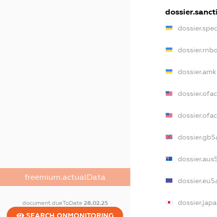
dossier.sanct
dossier.spe
dossier.rnb
dossier.amk
dossier.ofa
dossier.of
dossier.gbS
dossier.aus
freemium.actualData
dossier.euS
dossier.jap
document.dueToDate
28.02.25
SEARCH.ONMONITORING