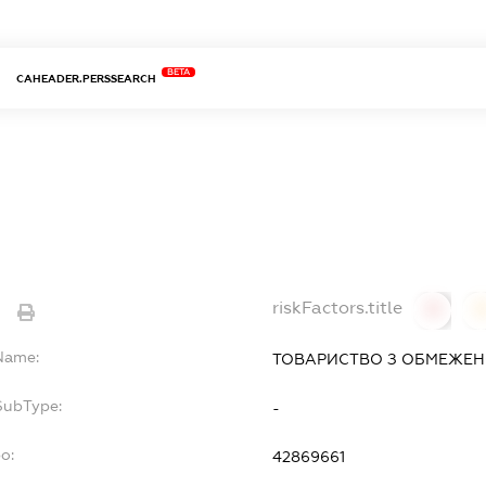
BETA
CAHEADER.PERSSEARCH
riskFactors.title
e
0
lName:
ТОВАРИСТВО З ОБМЕЖЕН
SubType:
-
o:
42869661