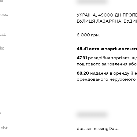
da:
XXXXXXXXXX
ess:
УКРАЇНА, 49000, ДНІПРОП
ВУЛИЦЯ ЛАЗАРЯНА, БУДИ
tal:
6 000 грн.
s:
46.41
оптова торгівля текс
47.91
роздрібна торгівля, щ
поштового замовлення або
68.20
надання в оренду й е
орендованого нерухомого
f
XXXXXXXXXX
Debt
dossier.missingData