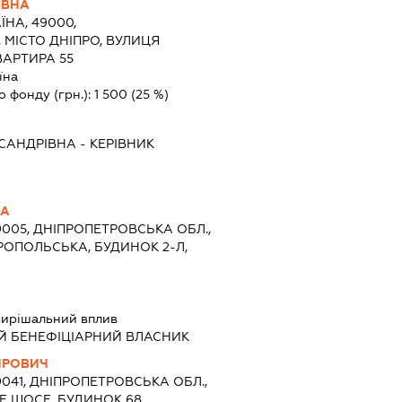
ІВНА
ЇНА, 49000,
 МІСТО ДНІПРО, ВУЛИЦЯ
ВАРТИРА 55
їна
о фонду (грн.):
1 500
(25 %)
КСАНДРІВНА
-
КЕРІВНИК
НА
9005, ДНІПРОПЕТРОВСЬКА ОБЛ.,
ЕРОПОЛЬСЬКА, БУДИНОК 2-Л,
вирішальний вплив
Й БЕНЕФІЦІАРНИЙ ВЛАСНИК
ИРОВИЧ
9041, ДНІПРОПЕТРОВСЬКА ОБЛ.,
Е ШОСЕ, БУДИНОК 68,