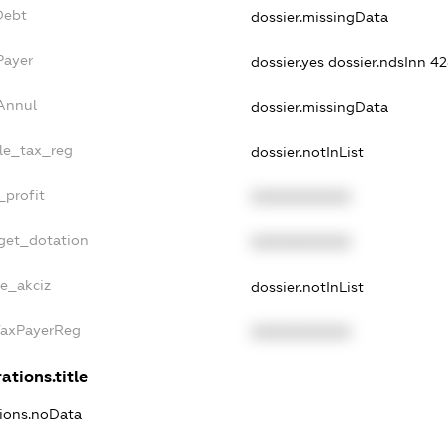
Debt
dossier.missingData
Payer
dossier.yes
dossier.ndsInn 
sAnnul
dossier.missingData
gle_tax_reg
dossier.notInList
_profit
XXXXXXXXXX
dget_dotation
XXXXXXXXXX
ne_akciz
dossier.notInList
gTaxPayerReg
XXXXXXXXXX
ations.title
tions.noData