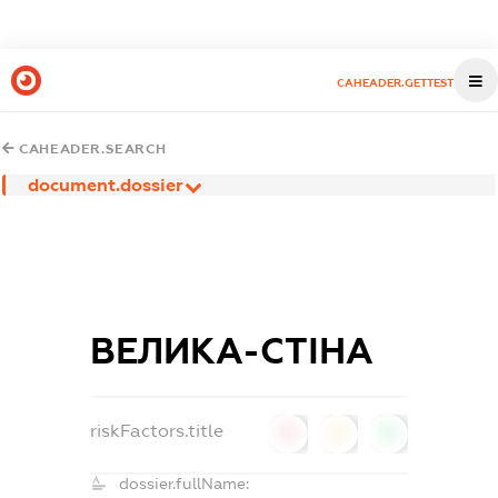
CAHEADER.GETTEST
CAHEADER.SEARCH
document.dossier
ВЕЛИКА-СТІНА
riskFactors.title
0
0
0
dossier.fullName: