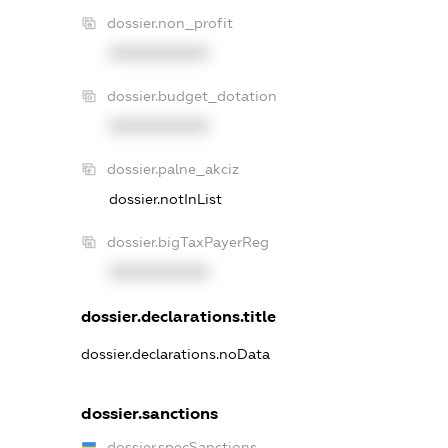
dossier.non_profit
XXXXXXXXXX
dossier.budget_dotation
XXXXXXXXXX
dossier.palne_akciz
dossier.notInList
dossier.bigTaxPayerReg
XXXXXXXXXX
dossier.declarations.title
dossier.declarations.noData
dossier.sanctions
dossier.specSanctions