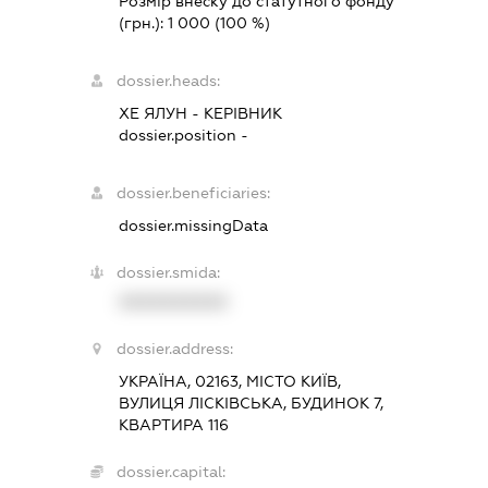
Розмір внеску до статутного фонду
(грн.):
1 000
(100 %)
dossier.heads:
ХЕ ЯЛУН
-
КЕРІВНИК
dossier.position -
dossier.beneficiaries:
dossier.missingData
dossier.smida:
XXXXXXXXXX
dossier.address:
УКРАЇНА, 02163, МІСТО КИЇВ,
ВУЛИЦЯ ЛІСКІВСЬКА, БУДИНОК 7,
КВАРТИРА 116
dossier.capital: