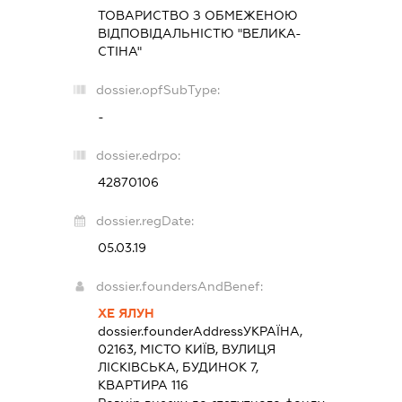
ТОВАРИСТВО З ОБМЕЖЕНОЮ
ВІДПОВІДАЛЬНІСТЮ "ВЕЛИКА-
СТІНА"
dossier.opfSubType:
-
dossier.edrpo:
42870106
dossier.regDate:
05.03.19
dossier.foundersAndBenef:
ХЕ ЯЛУН
dossier.founderAddress
УКРАЇНА,
02163, МІСТО КИЇВ, ВУЛИЦЯ
ЛІСКІВСЬКА, БУДИНОК 7,
КВАРТИРА 116