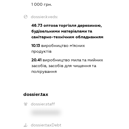
1 000 грн.
dossier.kveds:
46.73
оптова торгівля деревиною,
будівельними матеріалами та
санітарно-технічним обладнанням
10.13
виробництво м'ясних
продуктів
20.41
виробництво мила та мийних
засобів, засобів для чищення та
полірування
dossier.tax
dossier.staff
XXXXXXXXXX
dossier.taxDebt