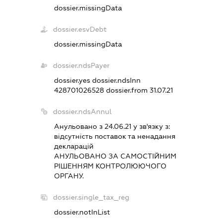
dossier.missingData
dossier.esvDebt
dossier.missingData
dossier.ndsPayer
dossier.yes
dossier.ndsInn
428701026528
dossier.from 31.07.21
dossier.ndsAnnul
Анульовано з 24.06.21 у зв'язку з:
вiдсутнiсть поставок та ненадання
декларацiй
АНУЛЬОВАНО ЗА САМОСТIЙНИМ
РIШЕННЯМ КОНТРОЛЮЮЧОГО
ОРГАНУ.
dossier.single_tax_reg
dossier.notInList