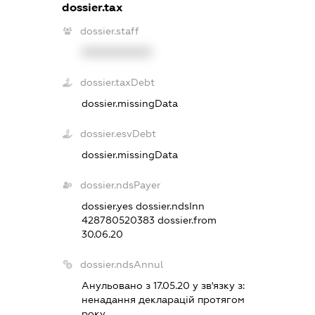
dossier.tax
dossier.staff
XXXXXXXXXX
dossier.taxDebt
dossier.missingData
dossier.esvDebt
dossier.missingData
dossier.ndsPayer
dossier.yes
dossier.ndsInn
428780520383
dossier.from
30.06.20
dossier.ndsAnnul
Анульовано з 17.05.20 у зв'язку з:
ненадання декларацiй протягом
року