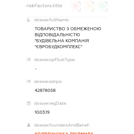
riskFactors.title
0
0
0
dossier.fullName:
ТОВАРИСТВО З ОБМЕЖЕНОЮ
ВІДПОВІДАЛЬНІСТЮ
"БУДІВЕЛЬНА КОМПАНІЯ
"ЄВРОБУДКОМПЛЕКС"
dossier.opfSubType:
-
dossier.edrpo:
42878058
dossier.regDate:
10.03.19
dossier.foundersAndBenef:
КОЛЯДИНСЬКА ЛЮДМИЛА