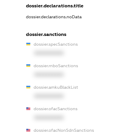
dossier.declarations.title
dossier.declarations.noData
dossier.sanctions
dossier.specSanctions
XXXXXXXXXX
dossier.rnboSanctions
XXXXXXXXXX
dossier.amkuBlackList
XXXXXXXXXX
dossier.ofacSanctions
XXXXXXXXXX
dossier.ofacNonSdnSanctions