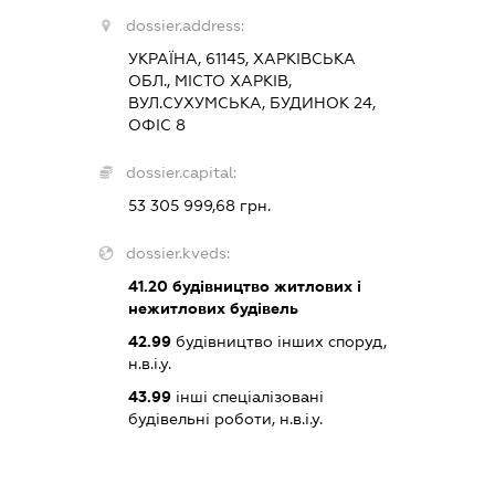
dossier.address:
УКРАЇНА, 61145, ХАРКІВСЬКА
ОБЛ., МІСТО ХАРКІВ,
ВУЛ.СУХУМСЬКА, БУДИНОК 24,
ОФІС 8
dossier.capital:
53 305 999,68 грн.
dossier.kveds:
41.20
будівництво житлових і
нежитлових будівель
42.99
будівництво інших споруд,
н.в.і.у.
43.99
інші спеціалізовані
будівельні роботи, н.в.і.у.