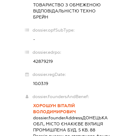
ТОВАРИСТВО З ОБМЕЖЕНОЮ
ВІДПОВІДАЛЬНІСТЮ
ТЕХНО
БРЕЙН
dossier.opfSubType:
-
dossier.edrpo:
42879219
dossier.regDate:
10.03.19
dossier.foundersAndBenef:
ХОРОШУН ВІТАЛІЙ
ВОЛОДИМИРОВИЧ
dossier.founderAddress
ДОНЕЦЬКА
ОБЛ., МІСТО ЄНАКІЄВЕ ВУЛИЦЯ
ПРОМИШЛЕНА БУД. 5 КВ. 88