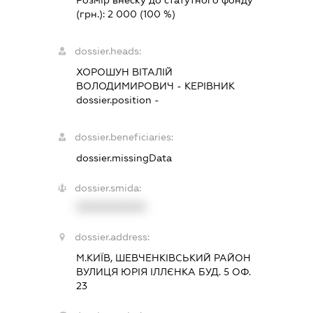
Розмір внеску до статутного фонду
(грн.):
2 000
(100 %)
dossier.heads:
ХОРОШУН ВІТАЛІЙ
ВОЛОДИМИРОВИЧ
-
КЕРІВНИК
dossier.position -
dossier.beneficiaries:
dossier.missingData
dossier.smida:
XXXXXXXXXX
dossier.address:
М.КИЇВ, ШЕВЧЕНКІВСЬКИЙ РАЙОН
ВУЛИЦЯ ЮРІЯ ІЛЛЄНКА БУД. 5 ОФ.
23