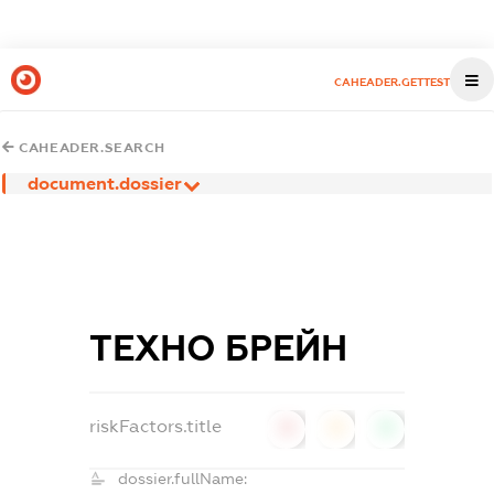
CAHEADER.GETTEST
CAHEADER.SEARCH
document.dossier
ТЕХНО БРЕЙН
riskFactors.title
0
0
0
dossier.fullName: