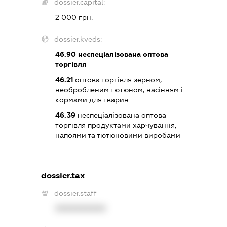
dossier.capital:
2 000 грн.
dossier.kveds:
46.90
неспеціалізована оптова
торгівля
46.21
оптова торгівля зерном,
необробленим тютюном, насінням і
кормами для тварин
46.39
неспеціалізована оптова
торгівля продуктами харчування,
напоями та тютюновими виробами
dossier.tax
dossier.staff
XXXXXXXXXX