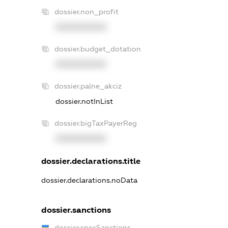
dossier.non_profit
XXXXXXXXXX
dossier.budget_dotation
XXXXXXXXXX
dossier.palne_akciz
dossier.notInList
dossier.bigTaxPayerReg
XXXXXXXXXX
dossier.declarations.title
dossier.declarations.noData
dossier.sanctions
dossier.specSanctions