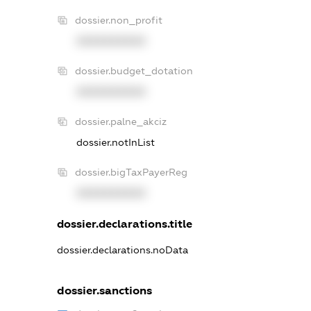
dossier.non_profit
XXXXXXXXXX
dossier.budget_dotation
XXXXXXXXXX
dossier.palne_akciz
dossier.notInList
dossier.bigTaxPayerReg
XXXXXXXXXX
dossier.declarations.title
dossier.declarations.noData
dossier.sanctions