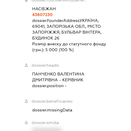
dossier.foundersAndBenef:
НАСІБЖАН
43607230
dossier.founderAddress
УКРАЇНА,
69041, ЗАПОРІЗЬКА ОБЛ., МІСТО
ЗАПОРІЖЖЯ, БУЛЬВАР ВІНТЕРА,
БУДИНОК 26
Розмір внеску до статутного фонду
(грн.):
5 000
(100 %)
dossier.heads:
ПАНЧЕНКО ВАЛЕНТИНА
ДМИТРІВНА
-
КЕРІВНИК
dossier.position -
dossier.beneficiaries:
dossier.missingData
dossier.smida:
XXXXXXXXXX