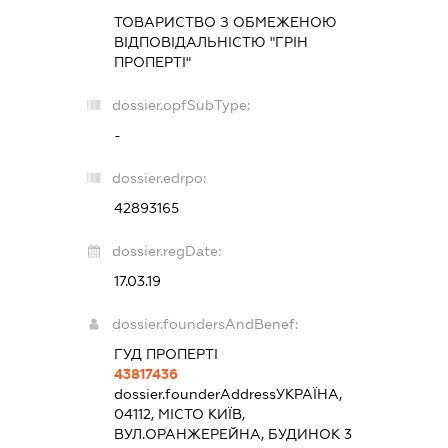
ТОВАРИСТВО З ОБМЕЖЕНОЮ
ВІДПОВІДАЛЬНІСТЮ "ГРІН
ПРОПЕРТІ"
dossier.opfSubType:
-
dossier.edrpo:
42893165
dossier.regDate:
17.03.19
dossier.foundersAndBenef:
ГУД ПРОПЕРТІ
43817436
dossier.founderAddress
УКРАЇНА,
04112, МІСТО КИЇВ,
ВУЛ.ОРАНЖЕРЕЙНА, БУДИНОК 3