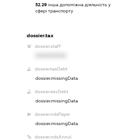
52.29
інша допоміжна діяльність у
сфері транспорту
dossier.tax
dossier.staff
XXXXXXXXXX
dossier.taxDebt
dossier.missingData
dossier.esvDebt
dossier.missingData
dossier.ndsPayer
dossier.missingData
dossier.ndsAnnul