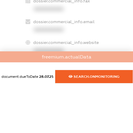
dossier.commercial_info.fax
XXXXXXXXXX
dossier.commercial_info.email
XXXXXXXXXX
dossier.commercial_info.website
XXXXXXXXXX
freemium.actualData
dossier.commercial_info.activity
XXXXXXXXXX
document.dueToDate
28.07.25
SEARCH.ONMONITORING
freemium.exampleText_1
freemium.exampleText_2
freemium.anonymousPerSearch2
FREEMIUM.DETAILS
FREEMIUM.REGISTER