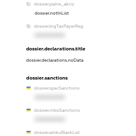
dossier.palne_akciz
dossier.notInList
dossier.bigTaxPayerReg
XXXXXXXXXX
dossier.declarations.title
dossier.declarations.noData
dossier.sanctions
dossier.specSanctions
XXXXXXXXXX
dossier.rnboSanctions
XXXXXXXXXX
dossier.amkuBlackList