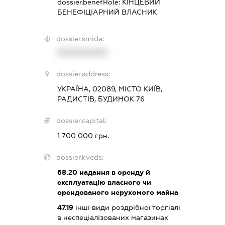
dossier.benefRole:
КІНЦЕВИЙ
БЕНЕФІЦІАРНИЙ ВЛАСНИК
dossier.smida:
XXXXXXXXXX
dossier.address:
УКРАЇНА, 02089, МІСТО КИЇВ,
РАДИСТІВ, БУДИНОК 76
dossier.capital:
1 700 000 грн.
dossier.kveds:
68.20
надання в оренду й
експлуатацію власного чи
орендованого нерухомого майна
47.19
інші види роздрібної торгівлі
в неспеціалізованих магазинах