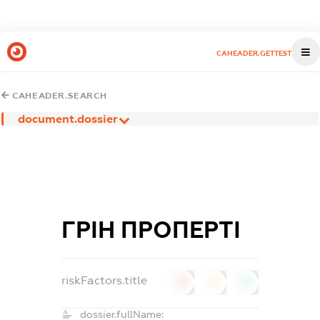
CAHEADER.GETTEST
CAHEADER.SEARCH
document.dossier
ГРІН ПРОПЕРТІ
riskFactors.title
0
0
0
dossier.fullName: