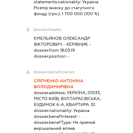
statements.nationality:
Україна
Розмір внеску до статутного
фонду (грн.):
1 700 000
(100 %)
dossier.heads:
ЄМЕЛЬЯНОВ ОЛЕКСАНДР
ВІКТОРОВИЧ
-
КЕРІВНИК
-
dossier.from 18.03.19
dossier.position -
dossier.beneficiaries:
СЛІПЧЕНКО АНТОНІНА
ВОЛОДИМИРІВНА
dossier.address:
УКРАЇНА, 01033,
МІСТО КИЇВ, ВУЛ.ТАРАСІВСЬКА,
БУДИНОК 6-А, КВАРТИРА 32
dossier.nationality:
Україна
dossier.benefInterest:
-
dossier.benefType:
Не прямий
вирішальний вплив