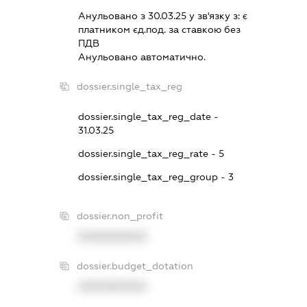
Анульовано з 30.03.25 у зв'язку з:
є
платником єд.под. за ставкою без
ПДВ
Анульовано автоматично.
dossier.single_tax_reg
dossier.single_tax_reg_date -
31.03.25
dossier.single_tax_reg_rate - 5
dossier.single_tax_reg_group - 3
dossier.non_profit
XXXXXXXXXX
dossier.budget_dotation
XXXXXXXXXX