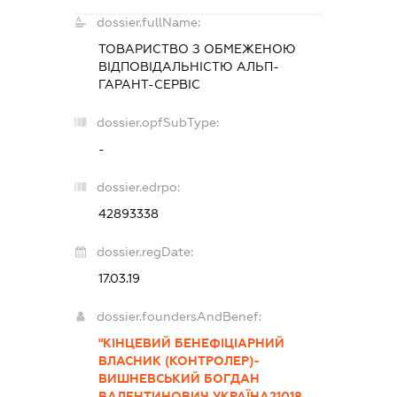
dossier.fullName:
ТОВАРИСТВО З ОБМЕЖЕНОЮ
ВІДПОВІДАЛЬНІСТЮ
АЛЬП-
ГАРАНТ-СЕРВІС
dossier.opfSubType:
-
dossier.edrpo:
42893338
dossier.regDate:
17.03.19
dossier.foundersAndBenef:
"КІНЦЕВИЙ БЕНЕФІЦІАРНИЙ
ВЛАСНИК (КОНТРОЛЕР)-
ВИШНЕВСЬКИЙ БОГДАН
ВАЛЕНТИНОВИЧ,УКРАЇНА21018,