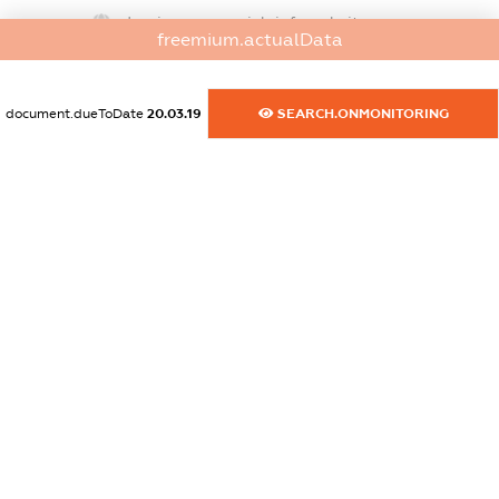
dossier.commercial_info.website
freemium.actualData
XXXXXXXXXX
dossier.commercial_info.activity
document.dueToDate
20.03.19
SEARCH.ONMONITORING
XXXXXXXXXX
freemium.exampleText_1
freemium.exampleText_2
freemium.anonymousPerSearch2
FREEMIUM.DETAILS
FREEMIUM.REGISTER