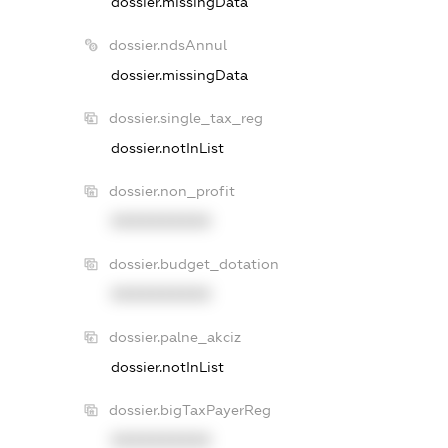
dossier.missingData
dossier.ndsAnnul
dossier.missingData
dossier.single_tax_reg
dossier.notInList
dossier.non_profit
XXXXXXXXXX
dossier.budget_dotation
XXXXXXXXXX
dossier.palne_akciz
dossier.notInList
dossier.bigTaxPayerReg
XXXXXXXXXX