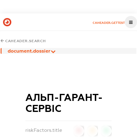
CAHEADER.GETTEST
CAHEADER.SEARCH
document.dossier
АЛЬП-ГАРАНТ-
СЕРВІС
riskFactors.title
0
0
0