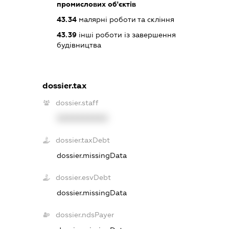
промислових об'єктів
43.34
малярні роботи та скління
43.39
інші роботи із завершення
будівництва
dossier.tax
dossier.staff
XXXXXXXXXX
dossier.taxDebt
dossier.missingData
dossier.esvDebt
dossier.missingData
dossier.ndsPayer