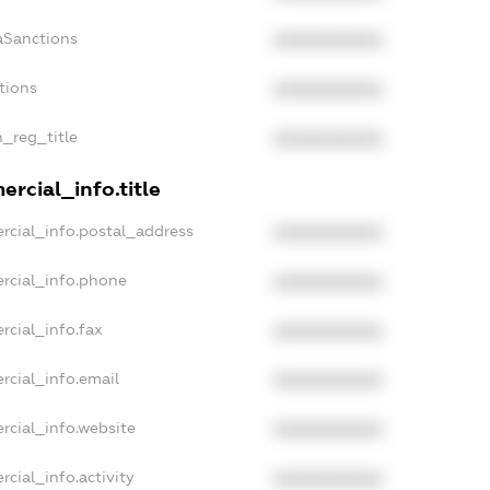
aSanctions
XXXXXXXXXX
tions
XXXXXXXXXX
n_reg_title
XXXXXXXXXX
rcial_info.title
rcial_info.postal_address
XXXXXXXXXX
rcial_info.phone
XXXXXXXXXX
rcial_info.fax
XXXXXXXXXX
rcial_info.email
XXXXXXXXXX
rcial_info.website
XXXXXXXXXX
cial_info.activity
XXXXXXXXXX