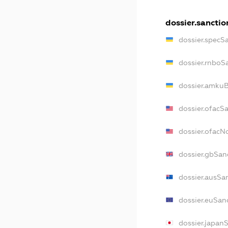
dossier.sanctio
dossier.specS
dossier.rnboS
dossier.amkuB
dossier.ofacS
dossier.ofac
dossier.gbSan
dossier.ausSa
dossier.euSan
dossier.japan