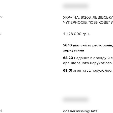
XXXXXXXXXX
s:
УКРАЇНА, 81203, ЛЬВІВСЬК
ЧУПЕРНОСІВ, "ЮЗИКОВЕ" 
:
4 428 000 грн.
56.10
діяльність ресторанів
харчування
68.20
надання в оренду й е
орендованого нерухомого
68.31
агентства нерухомост
XXXXXXXXXX
bt
dossier.missingData