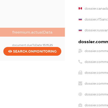
dossier.canad
dossier.rfSanc
dossier.russia
freemium.actualData
dossier.comme
document.dueToDate
13.11.25
dossier.comme
SEARCH.ONMONITORING
dossier.comme
dossier.comme
dossier.comme
dossier.comme
dossier.commer