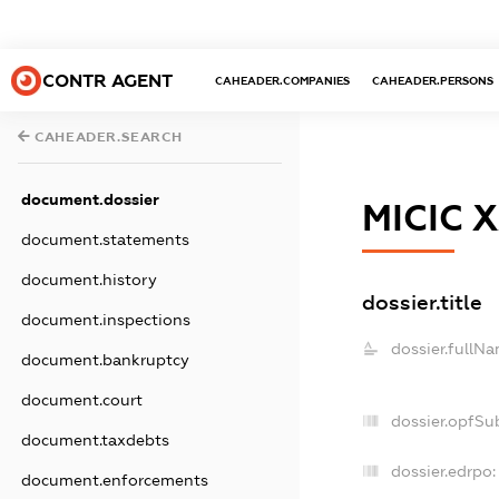
CONTR AGENT
CAHEADER.COMPANIES
CAHEADER.PERSONS
CAHEADER.SEARCH
document.dossier
МІСІС 
document.statements
document.history
dossier.title
document.inspections
dossier.fullNa
document.bankruptcy
document.court
dossier.opfSu
document.taxdebts
dossier.edrpo:
document.enforcements