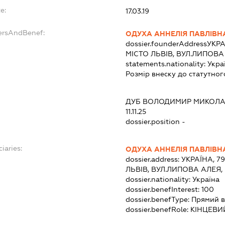
e:
17.03.19
ersAndBenef:
ОДУХА АННЕЛІЯ ПАВЛІВН
dossier.founderAddress
УКРА
МІСТО ЛЬВІВ, ВУЛ.ЛИПОВА
statements.nationality:
Укра
Розмір внеску до статутног
ДУБ ВОЛОДИМИР МИКОЛ
11.11.25
dossier.position -
iaries:
ОДУХА АННЕЛІЯ ПАВЛІВН
dossier.address:
УКРАЇНА, 7
ЛЬВІВ, ВУЛ.ЛИПОВА АЛЕЯ,
dossier.nationality:
Україна
dossier.benefInterest:
100
dossier.benefType:
Прямий в
dossier.benefRole:
КІНЦЕВИ