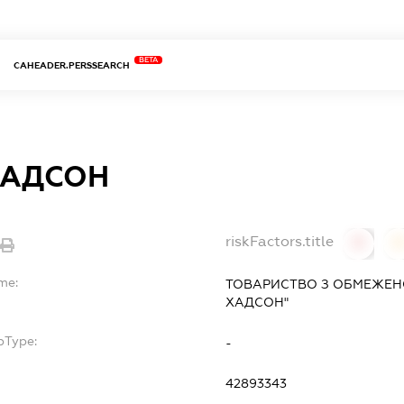
BETA
CAHEADER.PERSSEARCH
ХАДСОН
riskFactors.title
0
me:
ТОВАРИСТВО З ОБМЕЖЕНО
ХАДСОН"
bType:
-
42893343