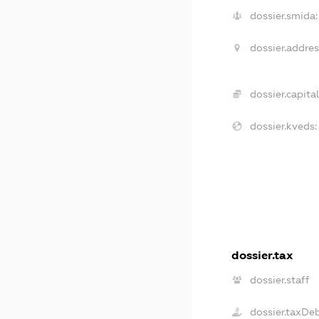
dossier.smida:
dossier.addres
dossier.capital
dossier.kveds:
dossier.tax
dossier.staff
dossier.taxDe