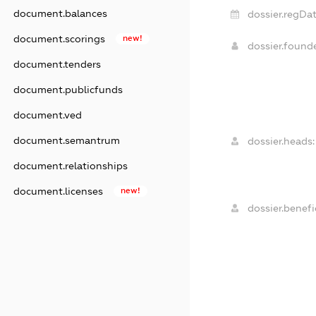
document.balances
dossier.regDat
document.scorings
new!
dossier.found
document.tenders
document.publicfunds
document.ved
document.semantrum
dossier.heads:
document.relationships
document.licenses
new!
dossier.benefic