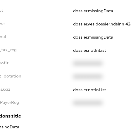
bt
dossier.missingData
yer
dossier.yes
dossier.ndsInn 4
nul
dossier.missingData
e_tax_reg
dossier.notInList
rofit
XXXXXXXXXX
t_dotation
XXXXXXXXXX
_akciz
dossier.notInList
xPayerReg
XXXXXXXXXX
ions.title
ons.noData