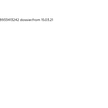
28933413242
dossier.from 15.03.21