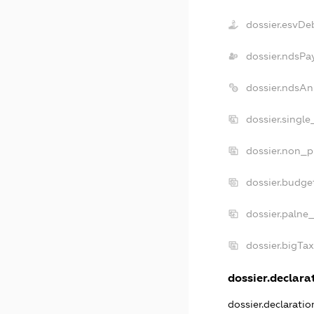
dossier.esvDe
dossier.ndsPa
dossier.ndsAn
dossier.singl
dossier.non_p
dossier.budge
dossier.palne
dossier.bigTa
dossier.declarat
dossier.declarati