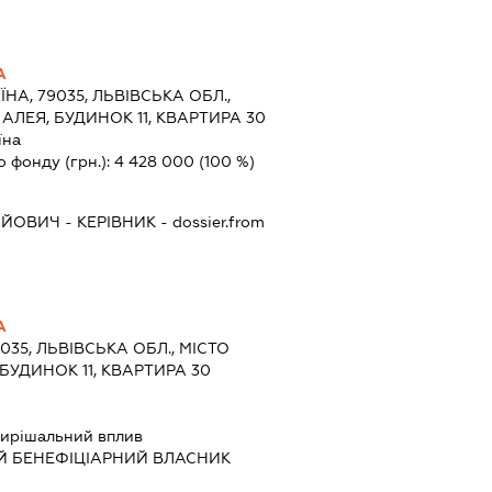
А
ЇНА, 79035, ЛЬВІВСЬКА ОБЛ.,
 АЛЕЯ, БУДИНОК 11, КВАРТИРА 30
їна
о фонду (грн.):
4 428 000
(100 %)
АЙОВИЧ
-
КЕРІВНИК
- dossier.from
А
9035, ЛЬВІВСЬКА ОБЛ., МІСТО
 БУДИНОК 11, КВАРТИРА 30
ирішальний вплив
Й БЕНЕФІЦІАРНИЙ ВЛАСНИК