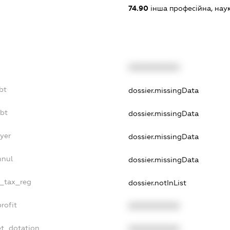
74.90
інша професійна, науков
XXXXXXXXXX
bt
dossier.missingData
ebt
dossier.missingData
ayer
dossier.missingData
nnul
dossier.missingData
e_tax_reg
dossier.notInList
rofit
XXXXXXXXXX
et_dotation
XXXXXXXXXX