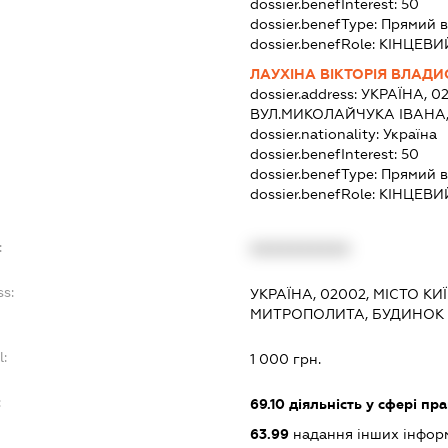
dossier.benefInterest:
50
dossier.benefType:
Прямий в
dossier.benefRole:
КІНЦЕВИ
ЛАУХІНА ВІКТОРІЯ ВЛАД
dossier.address:
УКРАЇНА, 02
ВУЛ.МИКОЛАЙЧУКА ІВАНА, 
dossier.nationality:
Україна
dossier.benefInterest:
50
dossier.benefType:
Прямий в
dossier.benefRole:
КІНЦЕВИ
:
XXXXXXXXXX
ss:
УКРАЇНА, 02002, МІСТО К
МИТРОПОЛИТА, БУДИНОК 
l:
1 000 грн.
:
69.10
діяльність у сфері пр
63.99
надання інших інформац