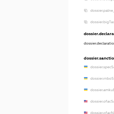
dossier.palne
dossier.bigT
dossier.declara
dossier.declarat
dossier.sancti
dossier.spec
dossier.rnbo
dossier.amku
dossier.ofacS
dossier.ofac