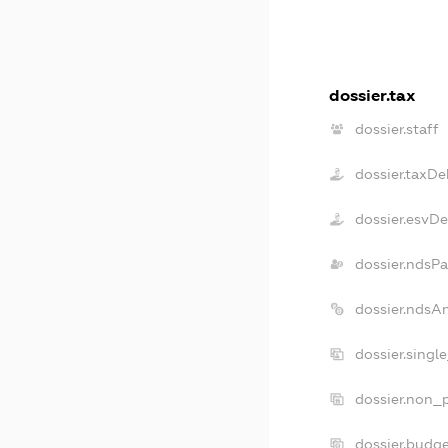
dossier.tax
dossier.staff
dossier.taxDe
dossier.esvD
dossier.ndsP
dossier.ndsA
dossier.singl
dossier.non_p
dossier.budg