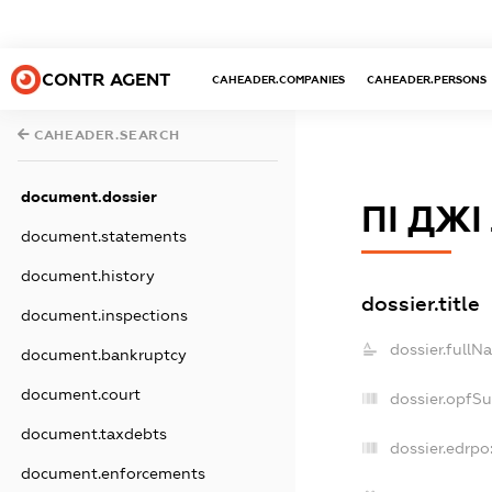
CONTR AGENT
CAHEADER.COMPANIES
CAHEADER.PERSONS
CAHEADER.SEARCH
document.dossier
ПІ ДЖІ
document.statements
document.history
dossier.title
document.inspections
dossier.fullN
document.bankruptcy
document.court
dossier.opfS
document.taxdebts
dossier.edrpo
document.enforcements