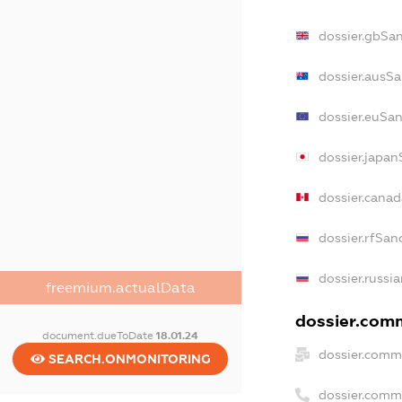
dossier.gbSa
dossier.ausS
dossier.euSa
dossier.japa
dossier.cana
dossier.rfSan
dossier.russi
freemium.actualData
dossier.comm
document.dueToDate
18.01.24
dossier.comm
SEARCH.ONMONITORING
dossier.comm