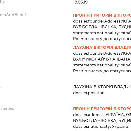
te:
18.03.19
dersAndBenef:
ПРОНІН ГРИГОРІЙ ВІКТО
dossier.founderAddress
УКРА
ВУЛ.БОГДАНІВСЬКА, БУДИН
statements.nationality:
Укра
Розмір внеску до статутног
ЛАУХІНА ВІКТОРІЯ ВЛАД
dossier.founderAddress
УКРА
ВУЛ.МИКОЛАЙЧУКА ІВАНА, 
statements.nationality:
Укра
Розмір внеску до статутног
:
ЛАУХІНА ВІКТОРІЯ ВЛАД
dossier.position -
ciaries:
ПРОНІН ГРИГОРІЙ ВІКТО
dossier.address:
УКРАЇНА, 03
ВУЛ.БОГДАНІВСЬКА, БУДИН
dossier.nationality:
Україна