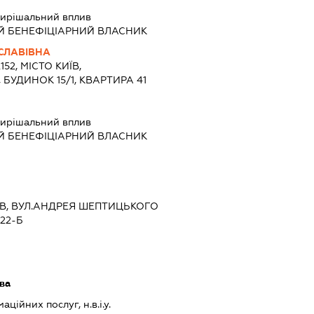
ирішальний вплив
Й БЕНЕФІЦІАРНИЙ ВЛАСНИК
ИСЛАВІВНА
152, МІСТО КИЇВ,
БУДИНОК 15/1, КВАРТИРА 41
ирішальний вплив
Й БЕНЕФІЦІАРНИЙ ВЛАСНИК
ИЇВ, ВУЛ.АНДРЕЯ ШЕПТИЦЬКОГО
22-Б
ава
ійних послуг, н.в.і.у.