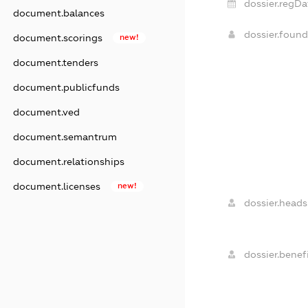
dossier.regDa
document.balances
dossier.foun
document.scorings
new!
document.tenders
document.publicfunds
document.ved
document.semantrum
document.relationships
document.licenses
new!
dossier.heads
dossier.benefi