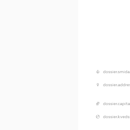
dossier.smida
dossier.addre
dossier.capita
dossier.kveds