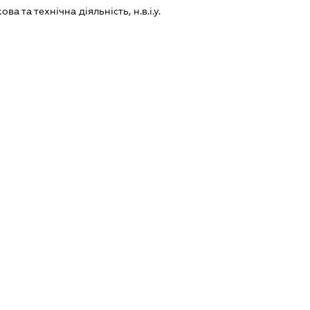
а та технічна діяльність, н.в.і.у.