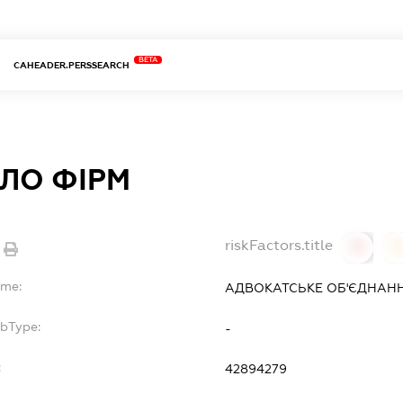
BETA
CAHEADER.PERSSEARCH
 ЛО ФІРМ
riskFactors.title
0
ame:
АДВОКАТСЬКЕ ОБ'ЄДНАННЯ
ubType:
-
:
42894279