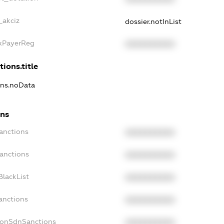
_akciz
dossier.notInList
axPayerReg
XXXXXXXXXX
tions.title
ions.noData
ons
Sanctions
XXXXXXXXXX
Sanctions
XXXXXXXXXX
BlackList
XXXXXXXXXX
anctions
XXXXXXXXXX
NonSdnSanctions
XXXXXXXXXX