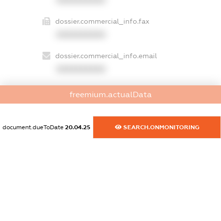
dossier.commercial_info.fax
XXXXXXXXXX
dossier.commercial_info.email
XXXXXXXXXX
dossier.commercial_info.website
freemium.actualData
XXXXXXXXXX
dossier.commercial_info.activity
document.dueToDate
20.04.25
SEARCH.ONMONITORING
XXXXXXXXXX
freemium.exampleText_1
freemium.exampleText_2
freemium.anonymousPerSearch2
FREEMIUM.DETAILS