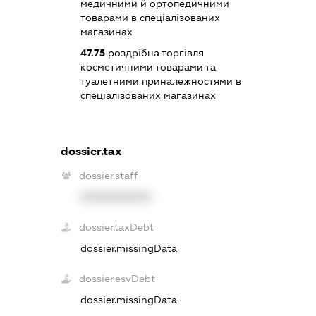
медичними й ортопедичними
товарами в спеціалізованих
магазинах
47.75
роздрібна торгівля
косметичними товарами та
туалетними приналежностями в
спеціалізованих магазинах
dossier.tax
dossier.staff
XXXXXXXXXX
dossier.taxDebt
dossier.missingData
dossier.esvDebt
dossier.missingData