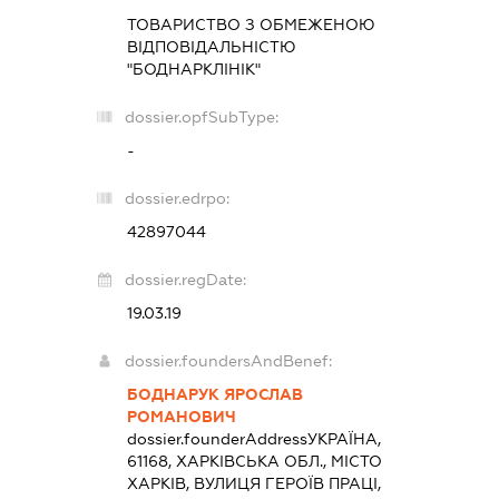
ТОВАРИСТВО З ОБМЕЖЕНОЮ
ВІДПОВІДАЛЬНІСТЮ
"БОДНАРКЛІНІК"
dossier.opfSubType:
-
dossier.edrpo:
42897044
dossier.regDate:
19.03.19
dossier.foundersAndBenef:
БОДНАРУК ЯРОСЛАВ
РОМАНОВИЧ
dossier.founderAddress
УКРАЇНА,
61168, ХАРКІВСЬКА ОБЛ., МІСТО
ХАРКІВ, ВУЛИЦЯ ГЕРОЇВ ПРАЦІ,