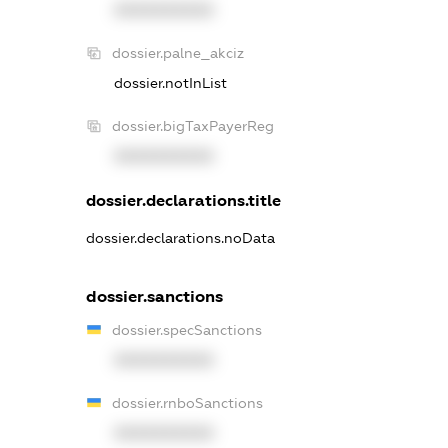
XXXXXXXXXX
dossier.palne_akciz
dossier.notInList
dossier.bigTaxPayerReg
XXXXXXXXXX
dossier.declarations.title
dossier.declarations.noData
dossier.sanctions
dossier.specSanctions
XXXXXXXXXX
dossier.rnboSanctions
XXXXXXXXXX