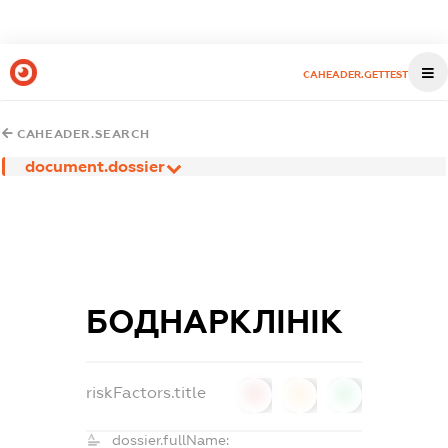
CAHEADER.GETTEST
CAHEADER.SEARCH
document.dossier
БОДНАРКЛІНІК
riskFactors.title
0
0
0
dossier.fullName: