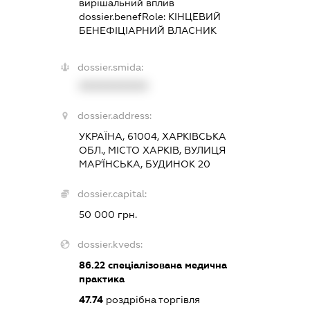
вирішальний вплив
dossier.benefRole:
КІНЦЕВИЙ
БЕНЕФІЦІАРНИЙ ВЛАСНИК
dossier.smida:
XXXXXXXXXX
dossier.address:
УКРАЇНА, 61004, ХАРКІВСЬКА
ОБЛ., МІСТО ХАРКІВ, ВУЛИЦЯ
МАР'ЇНСЬКА, БУДИНОК 20
dossier.capital:
50 000 грн.
dossier.kveds:
86.22
спеціалізована медична
практика
47.74
роздрібна торгівля