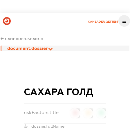
CAHEADER.GETTEST
CAHEADER.SEARCH
document.dossier
САХАРА ГОЛД
riskFactors.title
0
0
0
dossier.fullName: