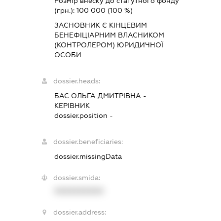
Розмір внеску до статутного фонду
(грн.):
100 000
(100 %)
ЗАСНОВНИК Є КІНЦЕВИМ
БЕНЕФІЦІАРНИМ ВЛАСНИКОМ
(КОНТРОЛЕРОМ) ЮРИДИЧНОЇ
ОСОБИ
dossier.heads:
БАС ОЛЬГА ДМИТРІВНА
-
КЕРІВНИК
dossier.position -
dossier.beneficiaries:
dossier.missingData
dossier.smida:
XXXXXXXXXX
dossier.address: