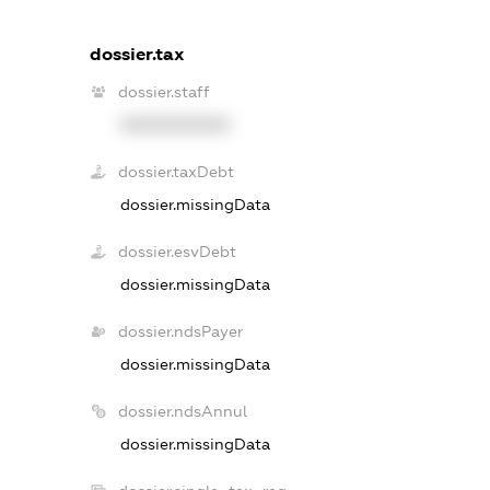
dossier.tax
dossier.staff
XXXXXXXXXX
dossier.taxDebt
dossier.missingData
dossier.esvDebt
dossier.missingData
dossier.ndsPayer
dossier.missingData
dossier.ndsAnnul
dossier.missingData