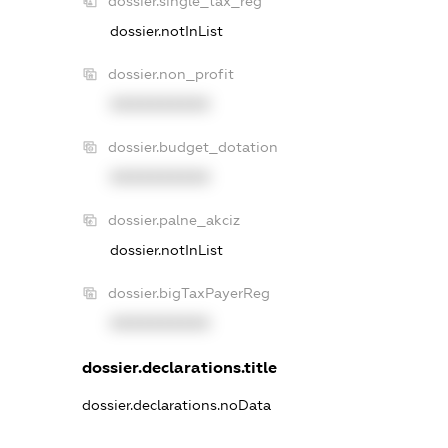
dossier.single_tax_reg
dossier.notInList
dossier.non_profit
XXXXXXXXXX
dossier.budget_dotation
XXXXXXXXXX
dossier.palne_akciz
dossier.notInList
dossier.bigTaxPayerReg
XXXXXXXXXX
dossier.declarations.title
dossier.declarations.noData