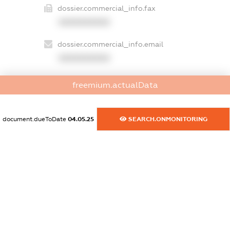
dossier.commercial_info.fax
XXXXXXXXXX
dossier.commercial_info.email
XXXXXXXXXX
dossier.commercial_info.website
freemium.actualData
XXXXXXXXXX
dossier.commercial_info.activity
document.dueToDate
04.05.25
SEARCH.ONMONITORING
XXXXXXXXXX
freemium.exampleText_1
freemium.exampleText_2
freemium.anonymousPerSearch2
FREEMIUM.DETAILS
FREEMIUM.REGISTER