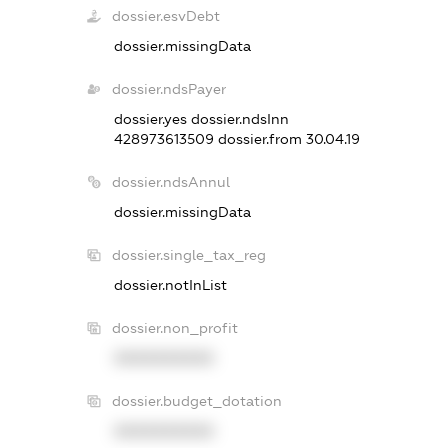
dossier.esvDebt
dossier.missingData
dossier.ndsPayer
dossier.yes
dossier.ndsInn
428973613509
dossier.from 30.04.19
dossier.ndsAnnul
dossier.missingData
dossier.single_tax_reg
dossier.notInList
dossier.non_profit
XXXXXXXXXX
dossier.budget_dotation
XXXXXXXXXX