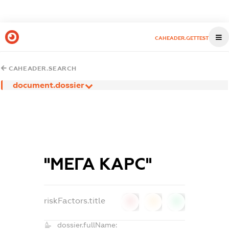
CAHEADER.GETTEST
CAHEADER.SEARCH
document.dossier
''МЕГА КАРС''
riskFactors.title
0
0
0
dossier.fullName: