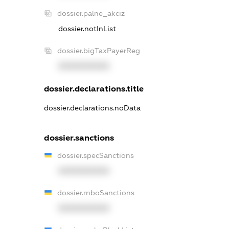
dossier.palne_akciz
dossier.notInList
dossier.bigTaxPayerReg
XXXXXXXXXX
dossier.declarations.title
dossier.declarations.noData
dossier.sanctions
dossier.specSanctions
XXXXXXXXXX
dossier.rnboSanctions
XXXXXXXXXX