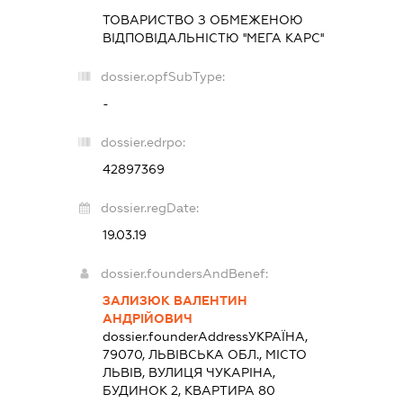
ТОВАРИСТВО З ОБМЕЖЕНОЮ
ВІДПОВІДАЛЬНІСТЮ ''МЕГА КАРС''
dossier.opfSubType:
-
dossier.edrpo:
42897369
dossier.regDate:
19.03.19
dossier.foundersAndBenef:
ЗАЛИЗЮК ВАЛЕНТИН
АНДРІЙОВИЧ
dossier.founderAddress
УКРАЇНА,
79070, ЛЬВІВСЬКА ОБЛ., МІСТО
ЛЬВІВ, ВУЛИЦЯ ЧУКАРІНА,
БУДИНОК 2, КВАРТИРА 80