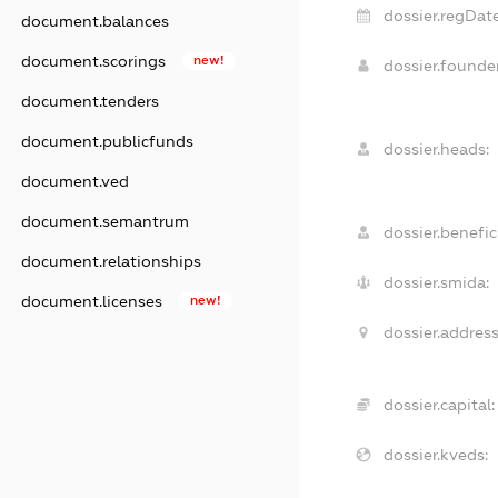
dossier.regDate
document.balances
document.scorings
new!
dossier.found
document.tenders
document.publicfunds
dossier.heads:
document.ved
document.semantrum
dossier.benefici
document.relationships
dossier.smida:
document.licenses
new!
dossier.address
dossier.capital:
dossier.kveds: