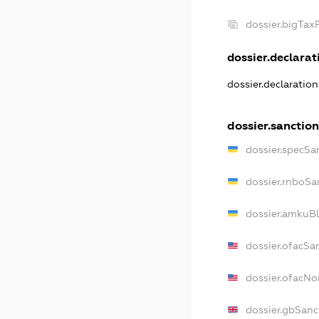
dossier.bigTa
dossier.declarati
dossier.declaratio
dossier.sanctio
dossier.specSa
dossier.rnboSa
dossier.amkuBl
dossier.ofacSa
dossier.ofacN
dossier.gbSanc