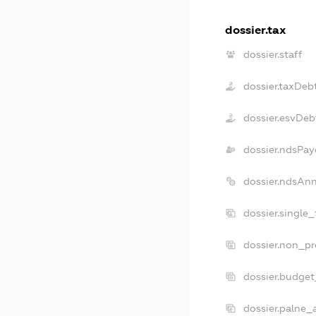
dossier.tax
dossier.staff
dossier.taxDeb
dossier.esvDeb
dossier.ndsPay
dossier.ndsAn
dossier.single
dossier.non_pr
dossier.budge
dossier.palne_