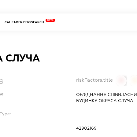
BETA
CAHEADER.PERSSEARCH
А СЛУЧА
riskFactors.title
0
0
me:
ОБ'ЄДНАННЯ СПІВВЛАСНИ
БУДИНКУ
ОКРАСА СЛУЧА
Type:
-
42902169