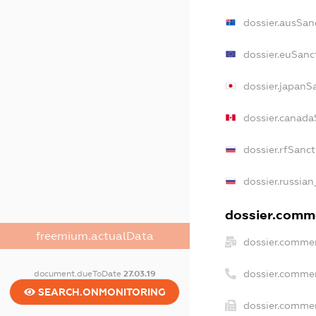
dossier.ausSan
dossier.euSanc
dossier.japanS
dossier.canada
dossier.rfSanc
dossier.russian
dossier.comme
freemium.actualData
dossier.commer
dossier.comme
document.dueToDate
27.03.19
SEARCH.ONMONITORING
dossier.commer