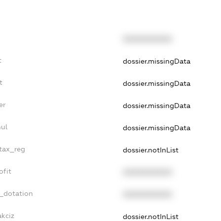
XXXXXXXXXX
t
dossier.missingData
t
dossier.missingData
er
dossier.missingData
nul
dossier.missingData
_tax_reg
dossier.notInList
ofit
XXXXXXXXXX
t_dotation
XXXXXXXXXX
akciz
dossier.notInList