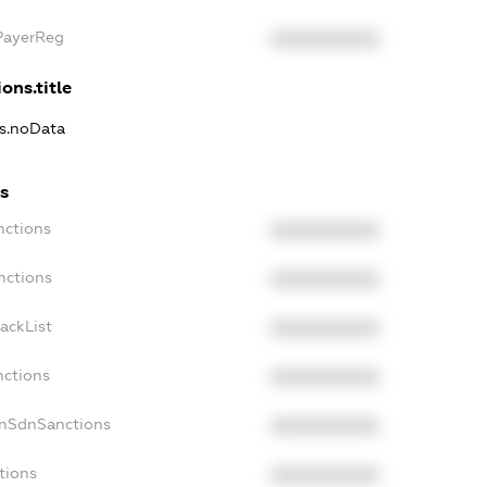
xPayerReg
XXXXXXXXXX
ons.title
ns.noData
ns
nctions
XXXXXXXXXX
nctions
XXXXXXXXXX
ackList
XXXXXXXXXX
nctions
XXXXXXXXXX
onSdnSanctions
XXXXXXXXXX
tions
XXXXXXXXXX