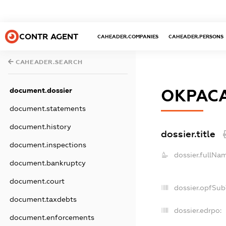
CONTR AGENT
CAHEADER.COMPANIES
CAHEADER.PERSONS
CAHEADER.SEARCH
document.dossier
ОКРАС
document.statements
document.history
dossier.title
document.inspections
dossier.fullNa
document.bankruptcy
document.court
dossier.opfSub
document.taxdebts
dossier.edrpo:
document.enforcements