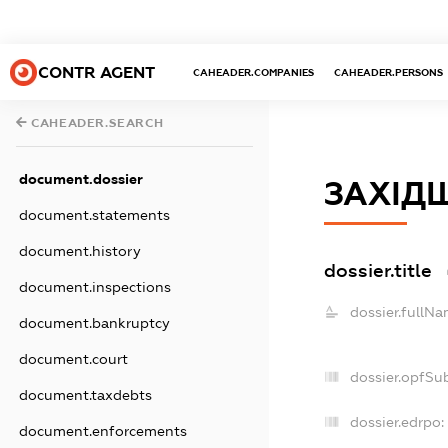
CONTR AGENT
CAHEADER.COMPANIES
CAHEADER.PERSONS
CAHEADER.SEARCH
document.dossier
ЗАХІДШ
document.statements
document.history
dossier.title
document.inspections
dossier.fullNa
document.bankruptcy
document.court
dossier.opfSu
document.taxdebts
dossier.edrpo:
document.enforcements