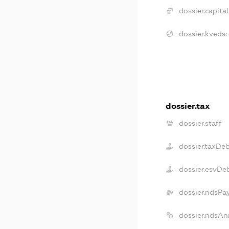
dossier.capital
dossier.kveds:
dossier.tax
dossier.staff
dossier.taxDe
dossier.esvDe
dossier.ndsPa
dossier.ndsAn