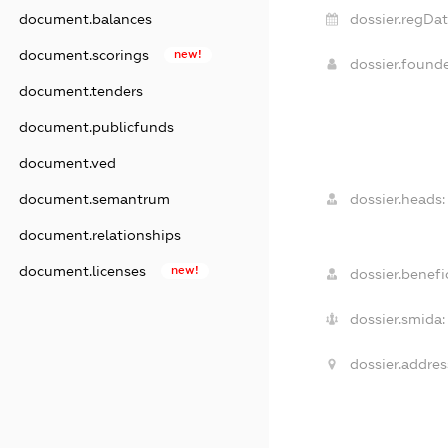
dossier.regDat
document.balances
document.scorings
new!
dossier.found
document.tenders
document.publicfunds
document.ved
dossier.heads:
document.semantrum
document.relationships
document.licenses
new!
dossier.benefic
dossier.smida:
dossier.addres