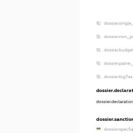
dossier.single
dossier.non_pr
dossier.budge
dossier.palne_
dossier.bigTa
dossier.declarat
dossier.declarati
dossier.sanctio
dossier.specS