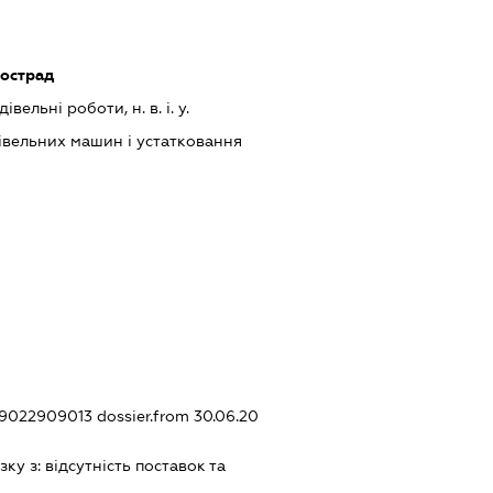
тострад
вельні роботи, н. в. і. у.
івельних машин і устатковання
429022909013
dossier.from 30.06.20
зку з:
вiдсутнiсть поставок та