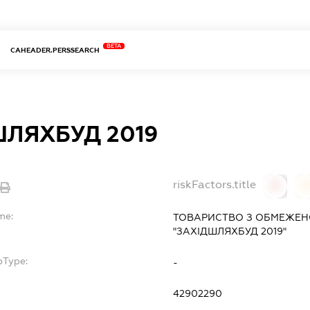
BETA
CAHEADER.PERSSEARCH
ЛЯХБУД 2019
riskFactors.title
0
0
me:
ТОВАРИСТВО З ОБМЕЖЕН
"ЗАХІДШЛЯХБУД 2019"
bType:
-
42902290