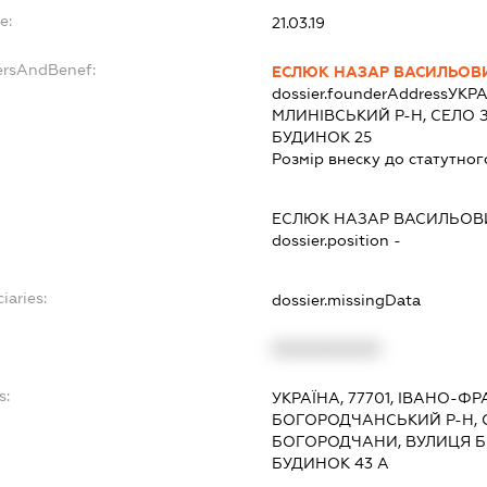
e:
21.03.19
ersAndBenef:
ЕСЛЮК НАЗАР ВАСИЛЬОВ
dossier.founderAddress
УКРА
МЛИНІВСЬКИЙ Р-Н, СЕЛО 
БУДИНОК 25
Розмір внеску до статутног
ЕСЛЮК НАЗАР ВАСИЛЬОВ
dossier.position -
iaries:
dossier.missingData
XXXXXXXXXX
s:
УКРАЇНА, 77701, ІВАНО-ФР
БОГОРОДЧАНСЬКИЙ Р-Н, 
БОГОРОДЧАНИ, ВУЛИЦЯ 
БУДИНОК 43 А