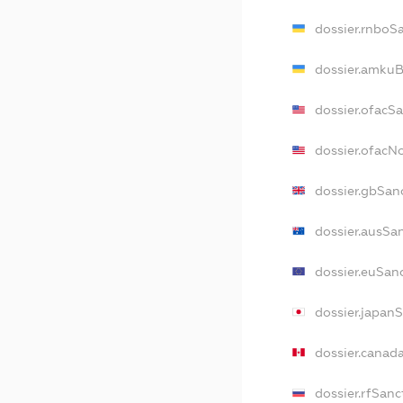
dossier.rnboS
dossier.amkuB
dossier.ofacS
dossier.ofac
dossier.gbSan
dossier.ausSa
dossier.euSan
dossier.japan
dossier.canad
dossier.rfSanc