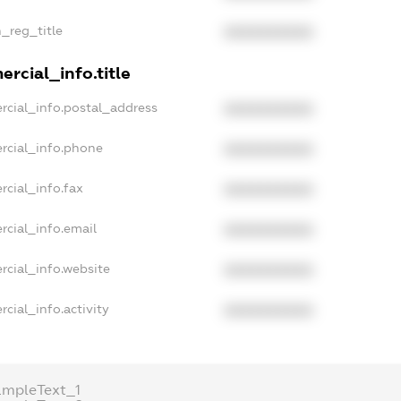
n_reg_title
XXXXXXXXXX
rcial_info.title
rcial_info.postal_address
XXXXXXXXXX
rcial_info.phone
XXXXXXXXXX
rcial_info.fax
XXXXXXXXXX
rcial_info.email
XXXXXXXXXX
rcial_info.website
XXXXXXXXXX
cial_info.activity
XXXXXXXXXX
ampleText_1