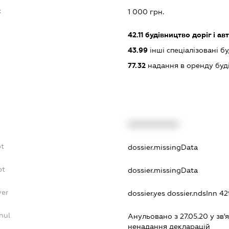
:
1 000 грн.
42.11
будівництво доріг і ав
43.99
інші спеціалізовані буді
77.32
надання в оренду буд
XXXXXXXXXX
bt
dossier.missingData
bt
dossier.missingData
yer
dossier.yes
dossier.ndsInn 
nul
Анульовано з 27.05.20 у зв'я
ненадання декларацiй