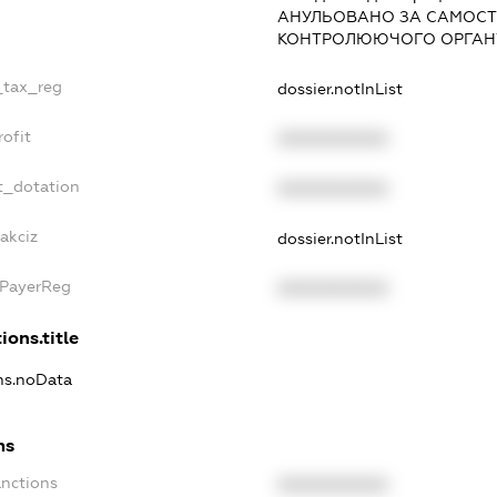
АНУЛЬОВАНО ЗА САМОСТ
КОНТРОЛЮЮЧОГО ОРГАНУ
_tax_reg
dossier.notInList
ofit
XXXXXXXXXX
t_dotation
XXXXXXXXXX
akciz
dossier.notInList
xPayerReg
XXXXXXXXXX
ions.title
ons.noData
ns
anctions
XXXXXXXXXX