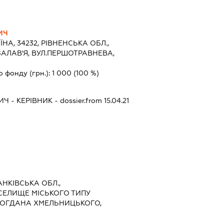
ИЧ
ЇНА, 34232, РІВНЕНСЬКА ОБЛ.,
ЗАЛАВ'Я, ВУЛ.ПЕРШОТРАВНЕВА,
о фонду (грн.):
1 000
(100 %)
ИЧ
-
КЕРІВНИК
- dossier.from 15.04.21
АНКІВСЬКА ОБЛ.,
СЕЛИЩЕ МІСЬКОГО ТИПУ
БОГДАНА ХМЕЛЬНИЦЬКОГО,