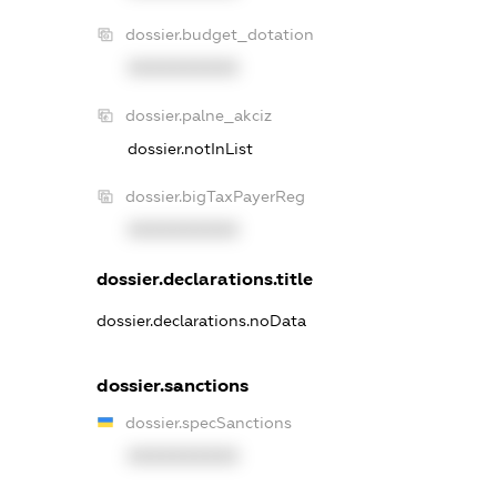
dossier.budget_dotation
XXXXXXXXXX
dossier.palne_akciz
dossier.notInList
dossier.bigTaxPayerReg
XXXXXXXXXX
dossier.declarations.title
dossier.declarations.noData
dossier.sanctions
dossier.specSanctions
XXXXXXXXXX