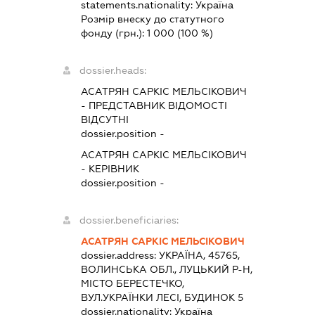
statements.nationality:
Україна
Розмір внеску до статутного
фонду (грн.):
1 000
(100 %)
dossier.heads:
АСАТРЯН САРКІС МЕЛЬСІКОВИЧ
-
ПРЕДСТАВНИК
ВІДОМОСТІ
ВІДСУТНІ
dossier.position -
АСАТРЯН САРКІС МЕЛЬСІКОВИЧ
-
КЕРІВНИК
dossier.position -
dossier.beneficiaries:
АСАТРЯН САРКІС МЕЛЬСІКОВИЧ
dossier.address:
УКРАЇНА, 45765,
ВОЛИНСЬКА ОБЛ., ЛУЦЬКИЙ Р-Н,
МІСТО БЕРЕСТЕЧКО,
ВУЛ.УКРАЇНКИ ЛЕСІ, БУДИНОК 5
dossier.nationality:
Україна