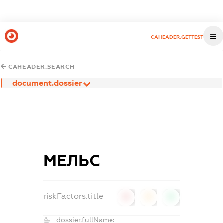
CAHEADER.GETTEST
CAHEADER.SEARCH
document.dossier
МЕЛЬС
riskFactors.title
0
0
0
dossier.fullName: