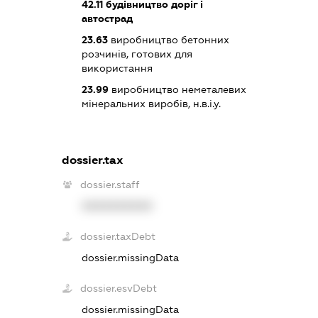
42.11
будівництво доріг і
автострад
23.63
виробництво бетонних
розчинів, готових для
використання
23.99
виробництво неметалевих
мінеральних виробів, н.в.і.у.
dossier.tax
dossier.staff
XXXXXXXXXX
dossier.taxDebt
dossier.missingData
dossier.esvDebt
dossier.missingData