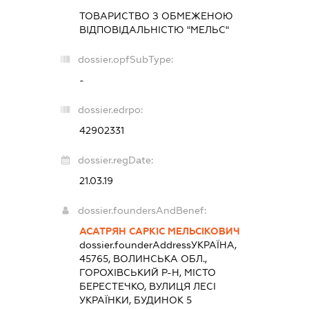
ТОВАРИСТВО З ОБМЕЖЕНОЮ
ВІДПОВІДАЛЬНІСТЮ "МЕЛЬС"
dossier.opfSubType:
-
dossier.edrpo:
42902331
dossier.regDate:
21.03.19
dossier.foundersAndBenef:
АСАТРЯН САРКІС МЕЛЬСІКОВИЧ
dossier.founderAddress
УКРАЇНА,
45765, ВОЛИНСЬКА ОБЛ.,
ГОРОХІВСЬКИЙ Р-Н, МІСТО
БЕРЕСТЕЧКО, ВУЛИЦЯ ЛЕСІ
УКРАЇНКИ, БУДИНОК 5