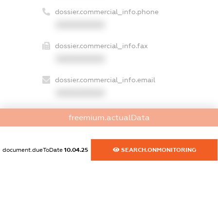
dossier.commercial_info.phone
XXXXXXXXXX
dossier.commercial_info.fax
XXXXXXXXXX
dossier.commercial_info.email
XXXXXXXXXX
dossier.commercial_info.website
freemium.actualData
XXXXXXXXXX
dossier.commercial_info.activity
document.dueToDate
10.04.25
SEARCH.ONMONITORING
XXXXXXXXXX
freemium.exampleText_1
freemium.exampleText_2