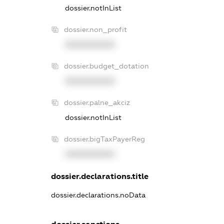
dossier.notInList
dossier.non_profit
XXXXXXXXXX
dossier.budget_dotation
XXXXXXXXXX
dossier.palne_akciz
dossier.notInList
dossier.bigTaxPayerReg
XXXXXXXXXX
dossier.declarations.title
dossier.declarations.noData