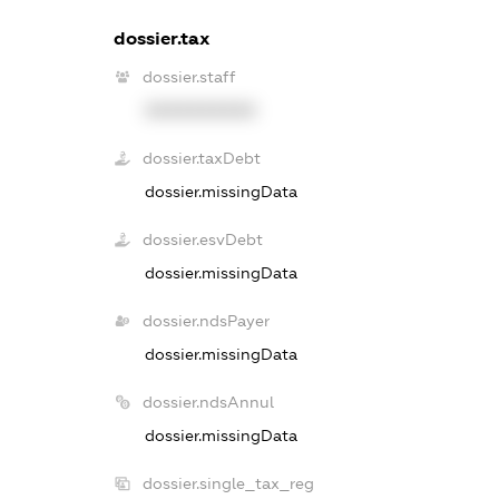
dossier.tax
dossier.staff
XXXXXXXXXX
dossier.taxDebt
dossier.missingData
dossier.esvDebt
dossier.missingData
dossier.ndsPayer
dossier.missingData
dossier.ndsAnnul
dossier.missingData
dossier.single_tax_reg