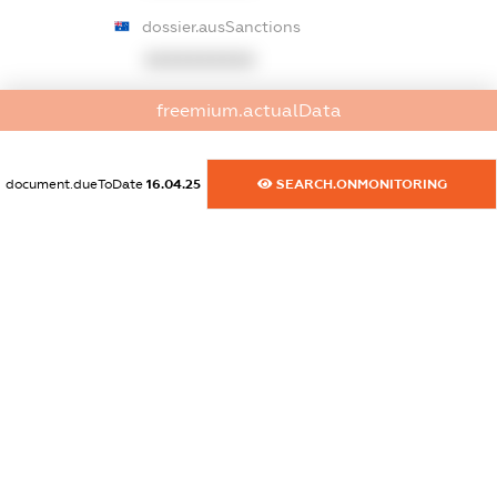
dossier.ausSanctions
XXXXXXXXXX
dossier.euSanctions
freemium.actualData
XXXXXXXXXX
document.dueToDate
16.04.25
SEARCH.ONMONITORING
dossier.japanSanctions
XXXXXXXXXX
dossier.canadaSanctions
XXXXXXXXXX
dossier.rfSanctions
XXXXXXXXXX
dossier.russian_reg_title
XXXXXXXXXX