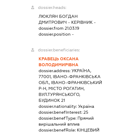
dossier.heads:
ЛЮКЛЯН БОГДАН
ДМИТРОВИЧ
-
КЕРІВНИК
-
dossier.from 21.03.19
dossier.position -
dossier.beneficiaries:
КРАВЕЦЬ ОКСАНА
ВОЛОДИМИРІВНА
dossier.address:
УКРАЇНА,
77001, ІВАНО-ФРАНКІВСЬКА
ОБЛ., ІВАНО-ФРАНКІВСЬКИЙ
Р-Н, МІСТО РОГАТИН,
ВУЛ.ТУРЯНСЬКОГО,
БУДИНОК 21
dossier.nationality:
Україна
dossier.benefInterest:
25
dossier.benefType:
Прямий
вирішальний вплив
dossier.benefRole:
КІНЦЕВИЙ