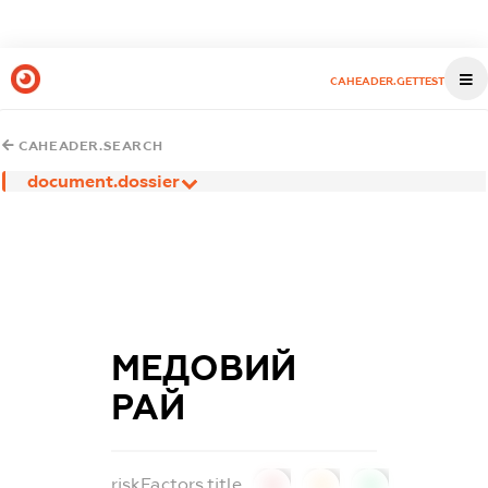
CAHEADER.GETTEST
CAHEADER.SEARCH
document.dossier
МЕДОВИЙ
РАЙ
riskFactors.title
0
0
0