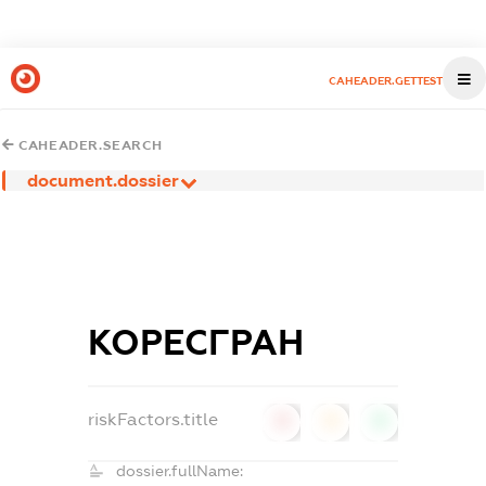
CAHEADER.GETTEST
CAHEADER.SEARCH
document.dossier
КОРЕСГРАН
riskFactors.title
0
0
0
dossier.fullName: