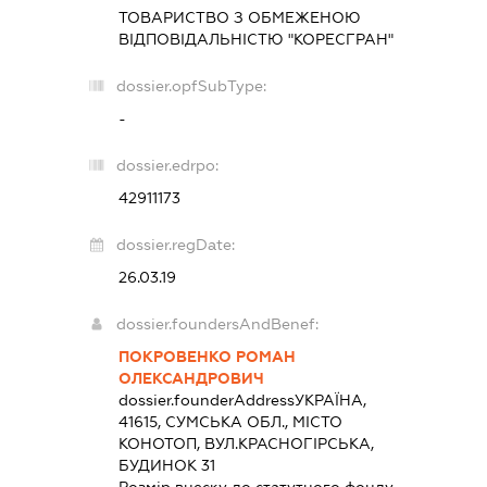
ТОВАРИСТВО З ОБМЕЖЕНОЮ
ВІДПОВІДАЛЬНІСТЮ "КОРЕСГРАН"
dossier.opfSubType:
-
dossier.edrpo:
42911173
dossier.regDate:
26.03.19
dossier.foundersAndBenef:
ПОКРОВЕНКО РОМАН
ОЛЕКСАНДРОВИЧ
dossier.founderAddress
УКРАЇНА,
41615, СУМСЬКА ОБЛ., МІСТО
КОНОТОП, ВУЛ.КРАСНОГІРСЬКА,
БУДИНОК 31