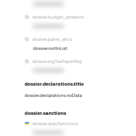
XXXXXXXXXX
dossier.budget_dotation
XXXXXXXXXX
dossier.palne_akciz
dossier.notInList
dossier.bigTaxPayerReg
XXXXXXXXXX
dossier.declarations.title
dossier.declarations.noData
dossier.sanctions
dossier.specSanctions
XXXXXXXXXX