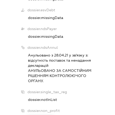
dossier.esvDebt
dossier.missingData
dossier.ndsPayer
dossier.missingData
dossier.ndsAnnul
Анульовано з 28.04.21 у зв'язку з:
вiдсутнiсть поставок та ненадання
декларацiй
АНУЛЬОВАНО ЗА САМОСТIЙНИМ
РIШЕННЯМ КОНТРОЛЮЮЧОГО
ОРГАНУ.
dossier.single_tax_reg
dossier.notInList
dossier.non_profit