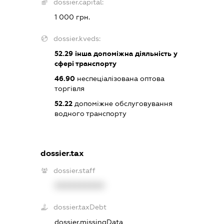
dossier.capital:
1 000 грн.
dossier.kveds:
52.29
інша допоміжна діяльність у
сфері транспорту
46.90
неспеціалізована оптова
торгівля
52.22
допоміжне обслуговування
водного транспорту
dossier.tax
dossier.staff
XXXXXXXXXX
dossier.taxDebt
dossier.missingData