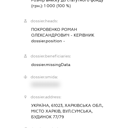
Розмір внеску до статутного фонду
(грн.):
1 000
(100 %)
dossier.heads:
ПОКРОВЕНКО РОМАН
ОЛЕКСАНДРОВИЧ
-
КЕРІВНИК
dossier.position -
dossier.beneficiaries:
dossier.missingData
dossier.smida:
XXXXXXXXXX
dossier.address:
УКРАЇНА, 61023, ХАРКІВСЬКА ОБЛ.,
МІСТО ХАРКІВ, ВУЛ.СУМСЬКА,
БУДИНОК 77/79