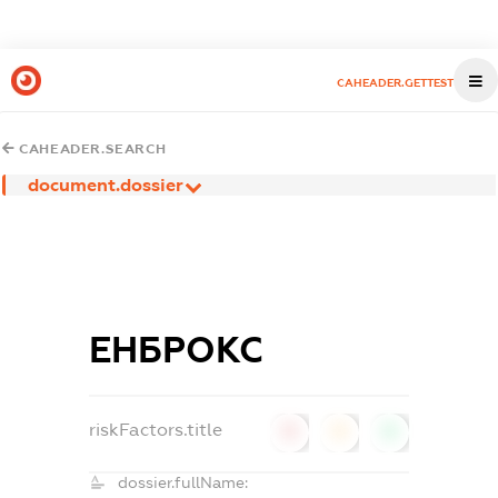
CAHEADER.GETTEST
CAHEADER.SEARCH
document.dossier
ЕНБРОКС
riskFactors.title
0
0
0
dossier.fullName: