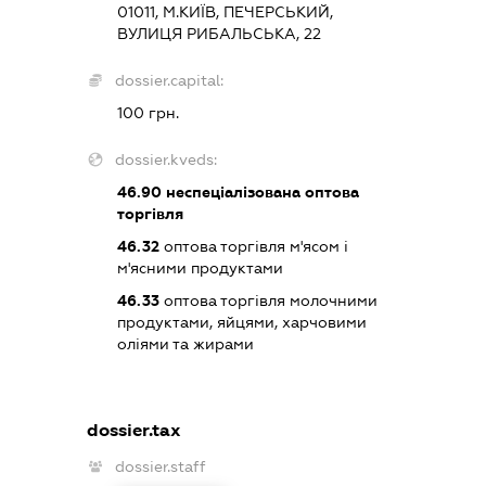
01011, М.КИЇВ, ПЕЧЕРСЬКИЙ,
ВУЛИЦЯ РИБАЛЬСЬКА, 22
dossier.capital:
100 грн.
dossier.kveds:
46.90
неспеціалізована оптова
торгівля
46.32
оптова торгівля м'ясом і
м'ясними продуктами
46.33
оптова торгівля молочними
продуктами, яйцями, харчовими
оліями та жирами
dossier.tax
dossier.staff