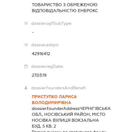
ТОВАРИСТВО З ОБМЕЖЕНОЮ
ВІДПОВІДАЛЬНІСТЮ
ЕНБРОКС
dossier.opfSubType:
-
dossier.edrpo:
42916412
dossier.regDate:
27.03.19
dossier.foundersAndBenef:
ПРИСТУПКО ЛАРИСА
ВОЛОДИМИРІВНА
dossier.founderAddress
ЧЕРНІГІВСЬКА
ОБЛ., НОСІВСЬКИЙ РАЙОН, МІСТО
НОСІВКА ВУЛИЦЯ ВОКЗАЛЬНА
БУД. 5 КВ. 2
Розмір внеску до статутного фонду