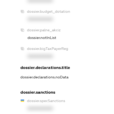
XXXXXXXXXX
dossier.budget_dotation
XXXXXXXXXX
dossier.palne_akciz
dossier.notInList
dossier.bigTaxPayerReg
XXXXXXXXXX
dossier.declarations.title
dossier.declarations.noData
dossier.sanctions
dossier.specSanctions
XXXXXXXXXX