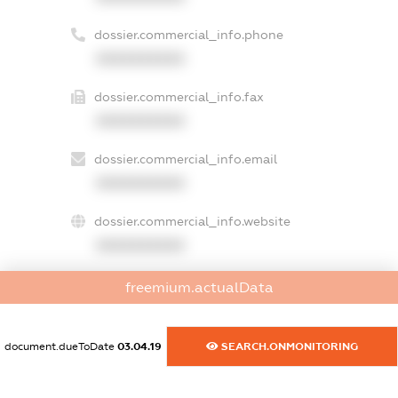
dossier.commercial_info.phone
XXXXXXXXXX
dossier.commercial_info.fax
XXXXXXXXXX
dossier.commercial_info.email
XXXXXXXXXX
dossier.commercial_info.website
XXXXXXXXXX
dossier.commercial_info.activity
freemium.actualData
XXXXXXXXXX
document.dueToDate
03.04.19
SEARCH.ONMONITORING
freemium.exampleText_1