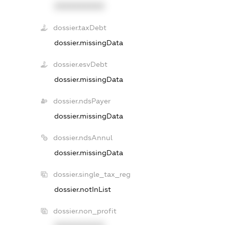
XXXXXXXXXX
dossier.taxDebt
dossier.missingData
dossier.esvDebt
dossier.missingData
dossier.ndsPayer
dossier.missingData
dossier.ndsAnnul
dossier.missingData
dossier.single_tax_reg
dossier.notInList
dossier.non_profit