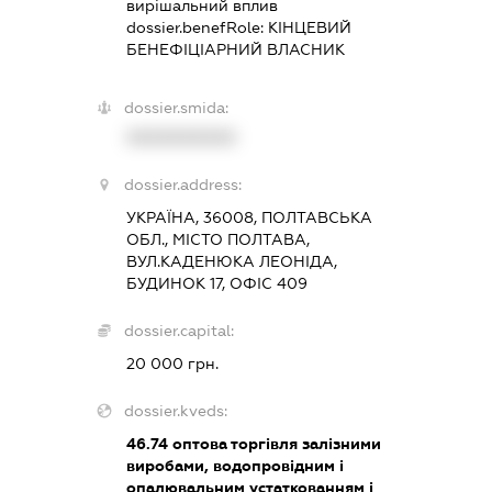
вирішальний вплив
dossier.benefRole:
КІНЦЕВИЙ
БЕНЕФІЦІАРНИЙ ВЛАСНИК
dossier.smida:
XXXXXXXXXX
dossier.address:
УКРАЇНА, 36008, ПОЛТАВСЬКА
ОБЛ., МІСТО ПОЛТАВА,
ВУЛ.КАДЕНЮКА ЛЕОНІДА,
БУДИНОК 17, ОФІС 409
dossier.capital:
20 000 грн.
dossier.kveds:
46.74
оптова торгівля залізними
виробами, водопровідним і
опалювальним устаткованням і