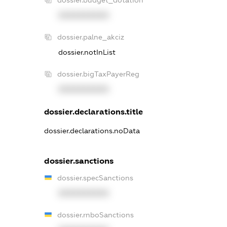
dossier.budget_dotation
XXXXXXXXXX
dossier.palne_akciz
dossier.notInList
dossier.bigTaxPayerReg
XXXXXXXXXX
dossier.declarations.title
dossier.declarations.noData
dossier.sanctions
dossier.specSanctions
XXXXXXXXXX
dossier.rnboSanctions