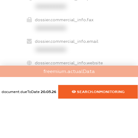
XXXXXXXXXX
dossier.commercial_info.fax
XXXXXXXXXX
dossier.commercial_info.email
XXXXXXXXXX
dossier.commercial_info.website
XXXXXXXXXX
freemium.actualData
dossier.commercial_info.activity
document.dueToDate
20.03.26
SEARCH.ONMONITORING
XXXXXXXXXX
freemium.exampleText_1
freemium.exampleText_2
freemium.anonymousPerSearch2