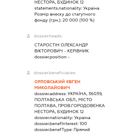
НЕСТОРА, БУДИНОК 12
statements.nationality:
Україна
Розмір внеску до статутного
фонду (грн.):
20 000
(100 %)
dossier.heads:
СТАРОСТІН ОЛЕКСАНДР
ВІКТОРОВИЧ
-
КЕРІВНИК
dossier.position -
dossier.beneficiaries:
ОРЛОВСЬКИЙ ЄВГЕН
МИКОЛАЙОВИЧ
dossier.address:
УКРАЇНА, 36039,
ПОЛТАВСЬКА ОБЛ., МІСТО
ПОЛТАВА, ПРОВ.ГОРОДОВЕНКА
НЕСТОРА, БУДИНОК 12
dossier.nationality:
Україна
dossier.benefInterest:
100
dossier.benefType:
Прямий