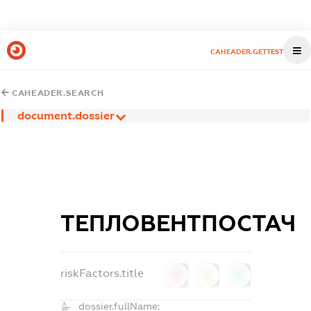
CAHEADER.GETTEST
CAHEADER.SEARCH
document.dossier
ТЕПЛОВЕНТПОСТАЧ
riskFactors.title
0
0
0
dossier.fullName: