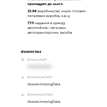
приладдям до нього
25.99
виробництво інших готових
металевих виробів, н.в.і.у.
77.11
надання в оренду
автомобілів і легкових
автотранспортних засобів
dossier.tax
dossier.staff
XXXXXXXXXX
dossier.taxDebt
dossier.missingData
dossier.esvDebt
dossier.missingData