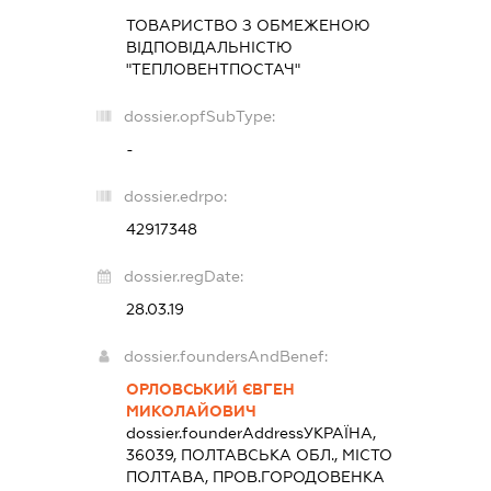
ТОВАРИСТВО З ОБМЕЖЕНОЮ
ВІДПОВІДАЛЬНІСТЮ
"ТЕПЛОВЕНТПОСТАЧ"
dossier.opfSubType:
-
dossier.edrpo:
42917348
dossier.regDate:
28.03.19
dossier.foundersAndBenef:
ОРЛОВСЬКИЙ ЄВГЕН
МИКОЛАЙОВИЧ
dossier.founderAddress
УКРАЇНА,
36039, ПОЛТАВСЬКА ОБЛ., МІСТО
ПОЛТАВА, ПРОВ.ГОРОДОВЕНКА