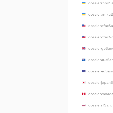
dossier.rnboS
dossier.amkuB
dossier.ofacS
dossier.ofac
dossier.gbSan
dossier.ausSa
dossier.euSan
dossier.japan
dossier.canad
dossier.rfSanc