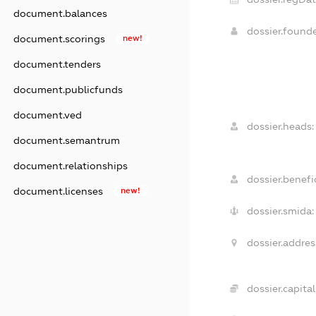
document.balances
dossier.found
document.scorings
new!
document.tenders
document.publicfunds
document.ved
dossier.heads:
document.semantrum
document.relationships
dossier.benefic
document.licenses
new!
dossier.smida:
dossier.addres
dossier.capital