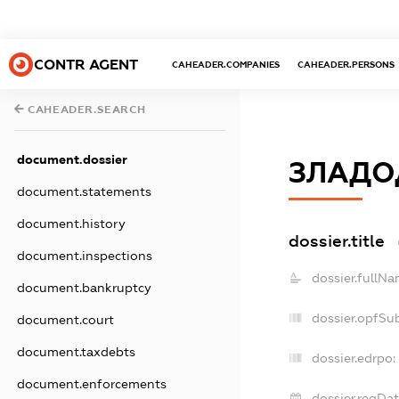
CONTR AGENT
CAHEADER.COMPANIES
CAHEADER.PERSONS
CAHEADER.SEARCH
document.dossier
ЗЛАДО
document.statements
document.history
dossier.title
document.inspections
dossier.fullNa
document.bankruptcy
dossier.opfSu
document.court
document.taxdebts
dossier.edrpo:
document.enforcements
dossier.regDat