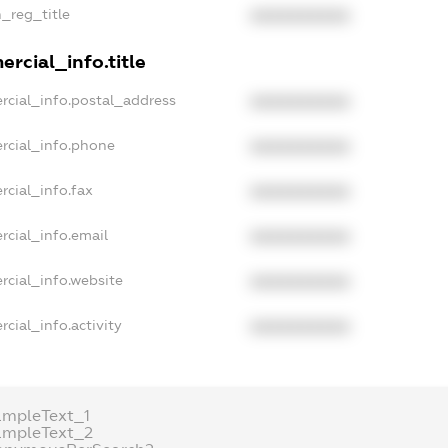
n_reg_title
XXXXXXXXXX
rcial_info.title
rcial_info.postal_address
XXXXXXXXXX
rcial_info.phone
XXXXXXXXXX
rcial_info.fax
XXXXXXXXXX
rcial_info.email
XXXXXXXXXX
rcial_info.website
XXXXXXXXXX
cial_info.activity
XXXXXXXXXX
ampleText_1
ampleText_2