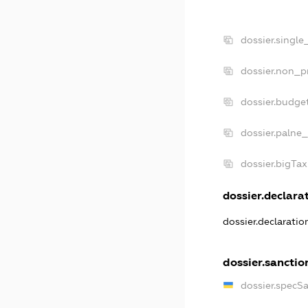
dossier.single
dossier.non_pr
dossier.budge
dossier.palne_
dossier.bigTa
dossier.declarat
dossier.declarati
dossier.sanctio
dossier.specS