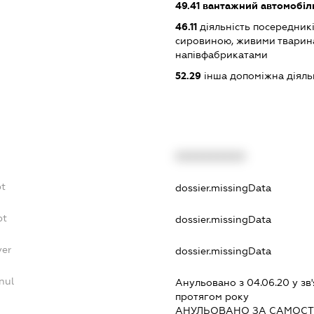
49.41
вантажний автомобіл
46.11
діяльність посередникі
сировиною, живими тварин
напівфабрикатами
52.29
інша допоміжна діяльн
XXXXXXXXXX
bt
dossier.missingData
bt
dossier.missingData
yer
dossier.missingData
nul
Анульовано з 04.06.20 у зв'
протягом року
АНУЛЬОВАНО ЗА САМОСТ