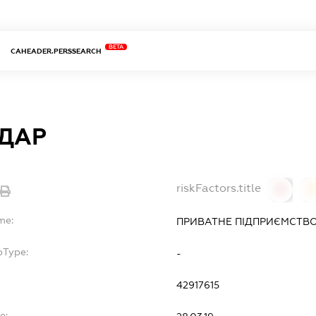
BETA
CAHEADER.PERSSEARCH
ДАР
riskFactors.title
0
0
me:
ПРИВАТНЕ ПІДПРИЄМСТВО
bType:
-
42917615
e: