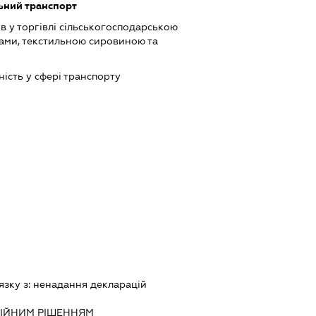
ьний транспорт
в у торгівлі сільськогосподарською
ами, текстильною сировиною та
ість у сфері транспорту
язку з:
ненадання декларацiй
IЙНИМ РIШЕННЯМ