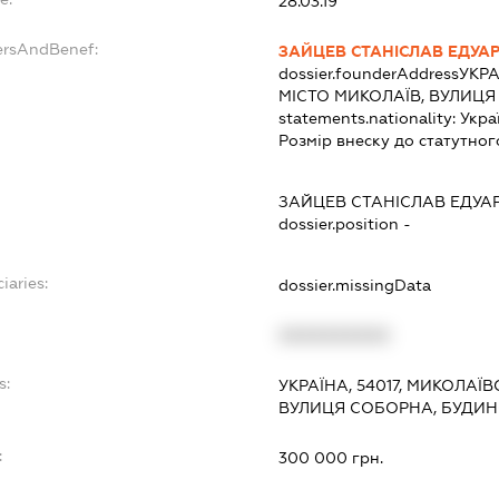
28.03.19
ersAndBenef:
ЗАЙЦЕВ СТАНІСЛАВ ЕДУА
dossier.founderAddress
УКРА
МІСТО МИКОЛАЇВ, ВУЛИЦЯ
statements.nationality:
Укра
Розмір внеску до статутног
ЗАЙЦЕВ СТАНІСЛАВ ЕДУА
dossier.position -
iaries:
dossier.missingData
XXXXXXXXXX
s:
УКРАЇНА, 54017, МИКОЛАЇВ
ВУЛИЦЯ СОБОРНА, БУДИН
:
300 000 грн.