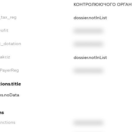
КОНТРОЛЮЮЧОГО ОРГАНУ
_tax_reg
dossier.notInList
ofit
XXXXXXXXXX
t_dotation
XXXXXXXXXX
akciz
dossier.notInList
xPayerReg
XXXXXXXXXX
ions.title
ons.noData
ns
anctions
XXXXXXXXXX