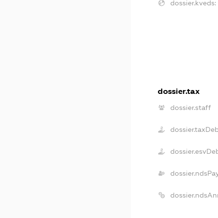
dossier.kveds:
dossier.tax
dossier.staff
dossier.taxDe
dossier.esvDe
dossier.ndsPa
dossier.ndsAn