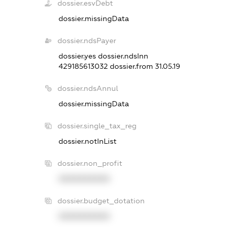
dossier.esvDebt
dossier.missingData
dossier.ndsPayer
dossier.yes
dossier.ndsInn
429185613032
dossier.from 31.05.19
dossier.ndsAnnul
dossier.missingData
dossier.single_tax_reg
dossier.notInList
dossier.non_profit
XXXXXXXXXX
dossier.budget_dotation
XXXXXXXXXX