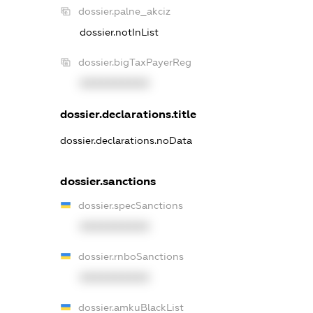
dossier.palne_akciz
dossier.notInList
dossier.bigTaxPayerReg
XXXXXXXXXX
dossier.declarations.title
dossier.declarations.noData
dossier.sanctions
dossier.specSanctions
XXXXXXXXXX
dossier.rnboSanctions
XXXXXXXXXX
dossier.amkuBlackList