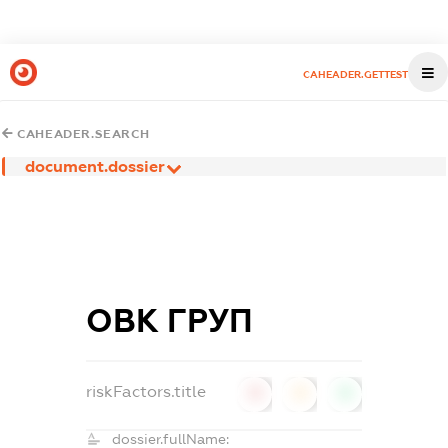
CAHEADER.GETTEST
CAHEADER.SEARCH
document.dossier
ОВК ГРУП
riskFactors.title
0
0
0
dossier.fullName: