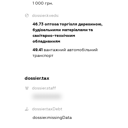
1 000 грн.
dossier.kveds:
46.73
оптова торгівля деревиною,
будівельними матеріалами та
санітарно-технічним
обладнанням
49.41
вантажний автомобільний
транспорт
dossier.tax
dossier.staff
XXXXXXXXXX
dossier.taxDebt
dossier.missingData