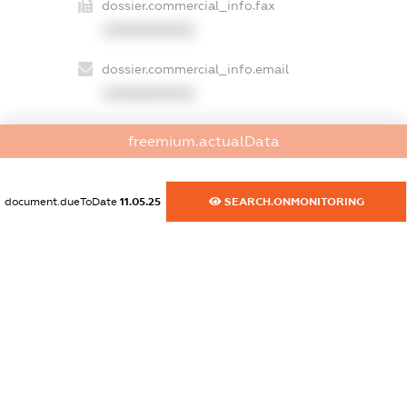
dossier.commercial_info.fax
XXXXXXXXXX
dossier.commercial_info.email
XXXXXXXXXX
dossier.commercial_info.website
freemium.actualData
XXXXXXXXXX
dossier.commercial_info.activity
document.dueToDate
11.05.25
SEARCH.ONMONITORING
XXXXXXXXXX
freemium.exampleText_1
freemium.exampleText_2
freemium.anonymousPerSearch2
FREEMIUM.DETAILS
FREEMIUM.REGISTER