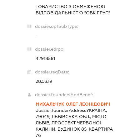
ТОВАРИСТВО З ОБМЕЖЕНОЮ
ВІДПОВІДАЛЬНІСТЮ "ОВК ГРУП"
dossier.opfSubType:
-
dossier.edrpo:
42918561
dossier.regDate:
28.03.19
dossier.foundersAndBenef:
МИХАЛЬЧУК ОЛЕГ ЛЕОНІДОВИЧ
dossier.founderAddress
УКРАЇНА,
79049, ЛЬВІВСЬКА ОБЛ., МІСТО
ЛЬВІВ, ПРОСПЕКТ ЧЕРВОНОЇ
КАЛИНИ, БУДИНОК 85, КВАРТИРА
76