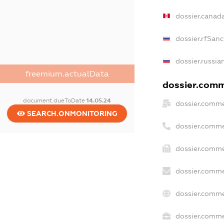
dossier.canad
dossier.rfSanc
dossier.russia
freemium.actualData
dossier.comme
document.dueToDate
14.05.24
dossier.comme
SEARCH.ONMONITORING
dossier.comme
dossier.comme
dossier.comme
dossier.comme
dossier.commer