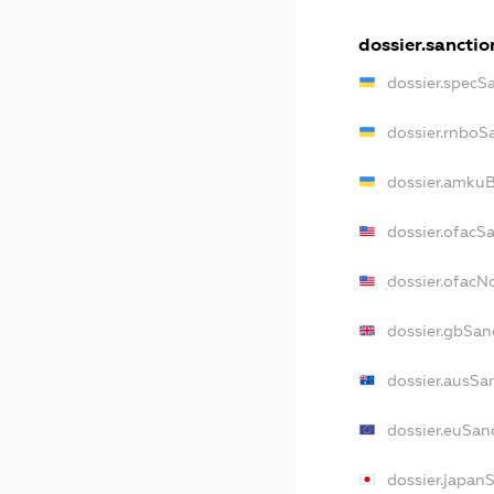
dossier.sanctio
dossier.specS
dossier.rnboS
dossier.amkuB
dossier.ofacS
dossier.ofac
dossier.gbSan
dossier.ausSa
dossier.euSan
dossier.japan