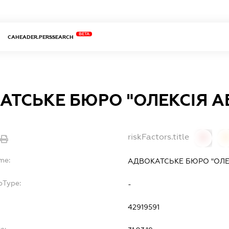
BETA
CAHEADER.PERSSEARCH
АТСЬКЕ БЮРО "ОЛЕКСІЯ 
riskFactors.title
0
me:
АДВОКАТСЬКЕ БЮРО "ОЛЕ
bType:
-
42919591