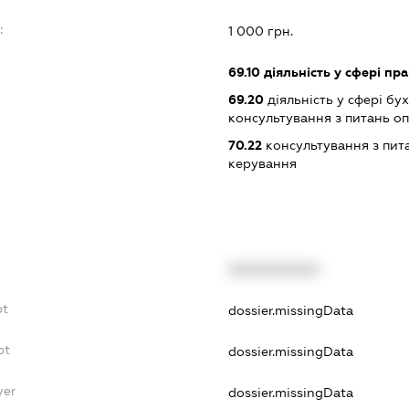
:
1 000 грн.
69.10
діяльність у сфері пра
69.20
діяльність у сфері бу
консультування з питань о
70.22
консультування з пита
керування
XXXXXXXXXX
bt
dossier.missingData
bt
dossier.missingData
yer
dossier.missingData