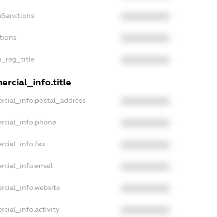
aSanctions
XXXXXXXXXX
tions
XXXXXXXXXX
n_reg_title
XXXXXXXXXX
rcial_info.title
rcial_info.postal_address
XXXXXXXXXX
rcial_info.phone
XXXXXXXXXX
rcial_info.fax
XXXXXXXXXX
rcial_info.email
XXXXXXXXXX
rcial_info.website
XXXXXXXXXX
cial_info.activity
XXXXXXXXXX