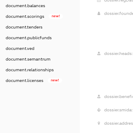
dossier.regDat
document.balances
dossier.foun
document.scorings
new!
document.tenders
document.publicfunds
document.ved
dossier.heads:
document.semantrum
document.relationships
document.licenses
new!
dossier.benefic
dossier.smida:
dossier.addres