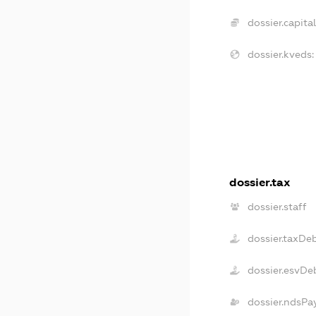
dossier.capital
dossier.kveds:
dossier.tax
dossier.staff
dossier.taxDe
dossier.esvDe
dossier.ndsPa