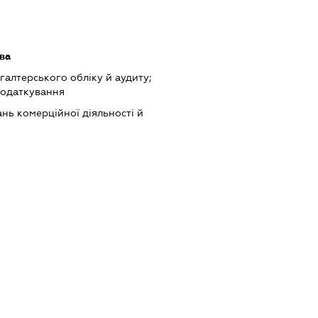
ва
хгалтерського обліку й аудиту;
податкування
нь комерційної діяльності й