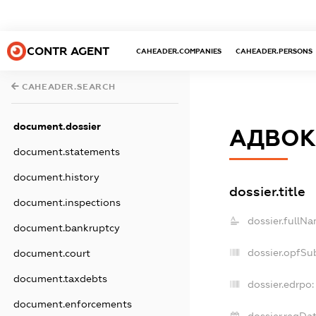
CONTR AGENT
CAHEADER.COMPANIES
CAHEADER.PERSONS
CAHEADER.SEARCH
document.dossier
АДВОК
document.statements
document.history
dossier.title
document.inspections
dossier.fullNa
document.bankruptcy
dossier.opfSu
document.court
document.taxdebts
dossier.edrpo:
document.enforcements