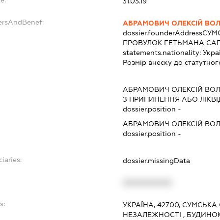
e:
31.03.19
dersAndBenef:
АБРАМОВИЧ ОЛЕКСІЙ В
dossier.founderAddress
СУМС
ПРОВУЛОК ГЕТЬМАНА САГ
statements.nationality:
Укра
Розмір внеску до статутног
АБРАМОВИЧ ОЛЕКСІЙ ВО
З ПРИПИНЕННЯ АБО ЛІКВ
dossier.position -
АБРАМОВИЧ ОЛЕКСІЙ ВО
dossier.position -
iaries:
dossier.missingData
XXXXXXXXXX
s:
УКРАЇНА, 42700, СУМСЬКА
НЕЗАЛЕЖНОСТІ , БУДИНОК 