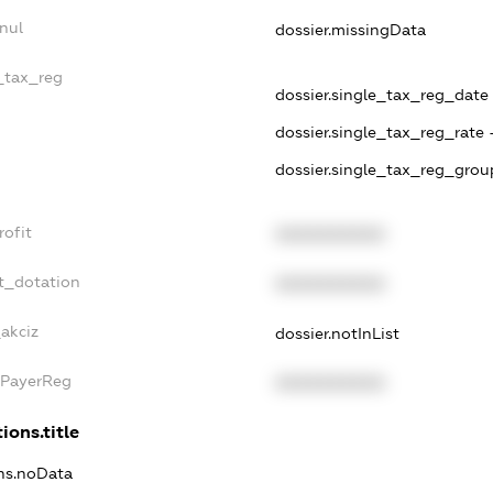
nul
dossier.missingData
e_tax_reg
dossier.single_tax_reg_date -
dossier.single_tax_reg_rate 
dossier.single_tax_reg_grou
rofit
XXXXXXXXXX
t_dotation
XXXXXXXXXX
_akciz
dossier.notInList
xPayerReg
XXXXXXXXXX
ions.title
ons.noData