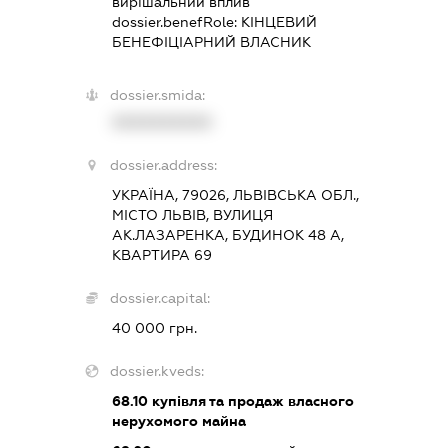
вирішальний вплив
dossier.benefRole:
КІНЦЕВИЙ
БЕНЕФІЦІАРНИЙ ВЛАСНИК
dossier.smida:
XXXXXXXXXX
dossier.address:
УКРАЇНА, 79026, ЛЬВІВСЬКА ОБЛ.,
МІСТО ЛЬВІВ, ВУЛИЦЯ
АК.ЛАЗАРЕНКА, БУДИНОК 48 А,
КВАРТИРА 69
dossier.capital:
40 000 грн.
dossier.kveds:
68.10
купівля та продаж власного
нерухомого майна