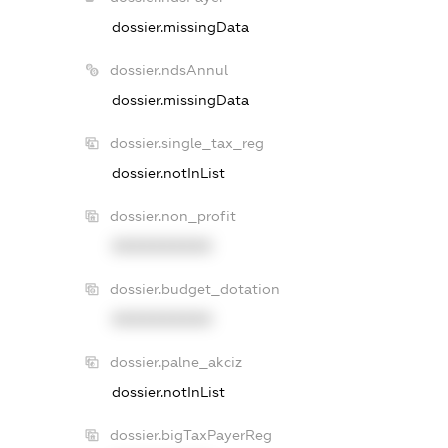
dossier.missingData
dossier.ndsAnnul
dossier.missingData
dossier.single_tax_reg
dossier.notInList
dossier.non_profit
XXXXXXXXXX
dossier.budget_dotation
XXXXXXXXXX
dossier.palne_akciz
dossier.notInList
dossier.bigTaxPayerReg