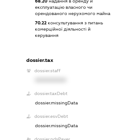
68.20
надання в оренду й
експлуатацію власного чи
орендованого нерухомого майна
70.22
консультування з питань
комерційної діяльності й
керування
dossier.tax
dossier.staff
XXXXXXXXXX
dossier.taxDebt
dossier.missingData
dossier.esvDebt
dossier.missingData
dossier.ndsPayer