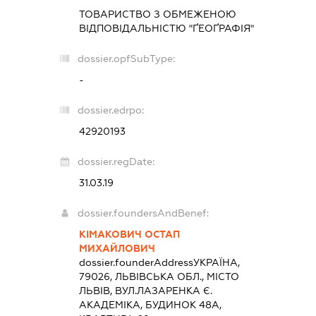
ТОВАРИСТВО З ОБМЕЖЕНОЮ
ВІДПОВІДАЛЬНІСТЮ "ҐЕОҐРАФІЯ"
dossier.opfSubType:
-
dossier.edrpo:
42920193
dossier.regDate:
31.03.19
dossier.foundersAndBenef:
КІМАКОВИЧ ОСТАП
МИХАЙЛОВИЧ
dossier.founderAddress
УКРАЇНА,
79026, ЛЬВІВСЬКА ОБЛ., МІСТО
ЛЬВІВ, ВУЛ.ЛАЗАРЕНКА Є.
АКАДЕМІКА, БУДИНОК 48А,