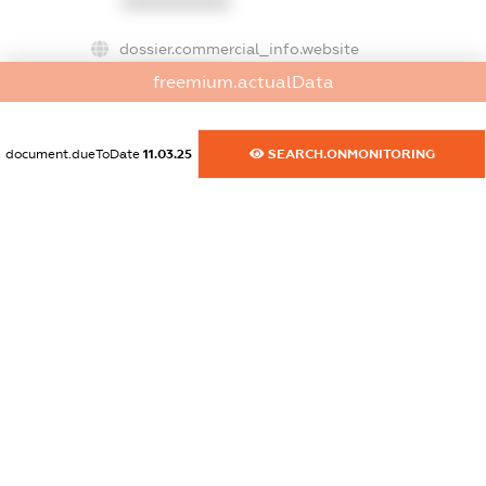
XXXXXXXXXX
dossier.commercial_info.website
XXXXXXXXXX
freemium.actualData
dossier.commercial_info.activity
XXXXXXXXXX
document.dueToDate
11.03.25
SEARCH.ONMONITORING
freemium.exampleText_1
freemium.exampleText_2
freemium.anonymousPerSearch2
FREEMIUM.DETAILS
FREEMIUM.REGISTER