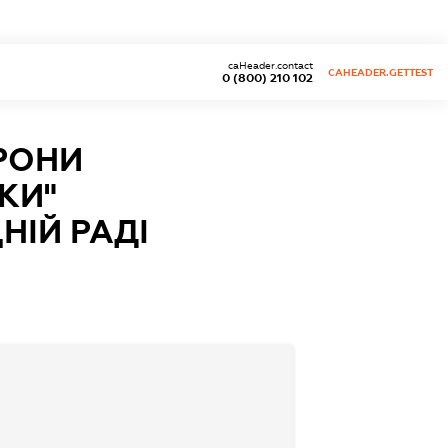
caHeader.contact
CAHEADER.GETTEST
0 (800) 210 102
РОНИ
КИ"
НІЙ РАДІ