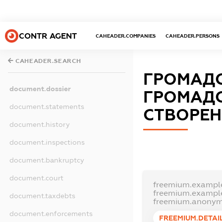
CONTR AGENT
CAHEADER.COMPANIES
CAHEADER.PERSONS
CAHEADER.SEARCH
ГРОМАДС
document.dossier
ГРОМАДС
document.statements
СТВОРЕН
document.history
document.inspections
document.bankruptcy
document.court
freemium.exampl
freemium.exampl
document.taxdebts
freemium.anonym
document.enforcements
FREEMIUM.DETAI