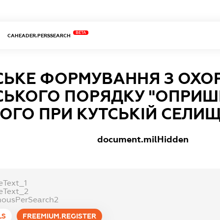
BETA
CAHEADER.PERSSEARCH
ЬКЕ ФОРМУВАННЯ З ОХО
ЬКОГО ПОРЯДКУ "ОПРИШ
ОГО ПРИ КУТСЬКІЙ СЕЛИЩ
document.milHidden
eText_1
eText_2
ousPerSearch2
LS
FREEMIUM.REGISTER