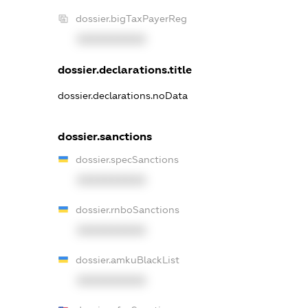
dossier.bigTaxPayerReg
XXXXXXXXXX
dossier.declarations.title
dossier.declarations.noData
dossier.sanctions
dossier.specSanctions
XXXXXXXXXX
dossier.rnboSanctions
XXXXXXXXXX
dossier.amkuBlackList
XXXXXXXXXX