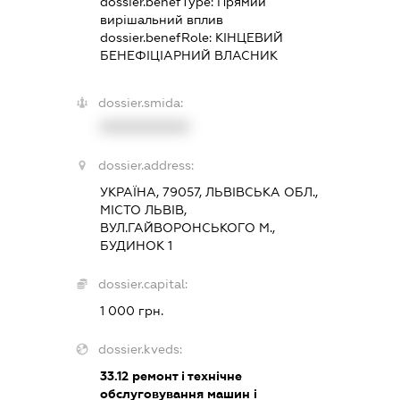
dossier.benefType:
Прямий
вирішальний вплив
dossier.benefRole:
КІНЦЕВИЙ
БЕНЕФІЦІАРНИЙ ВЛАСНИК
dossier.smida:
XXXXXXXXXX
dossier.address:
УКРАЇНА, 79057, ЛЬВІВСЬКА ОБЛ.,
МІСТО ЛЬВІВ,
ВУЛ.ГАЙВОРОНСЬКОГО М.,
БУДИНОК 1
dossier.capital:
1 000 грн.
dossier.kveds:
33.12
ремонт і технічне
обслуговування машин і