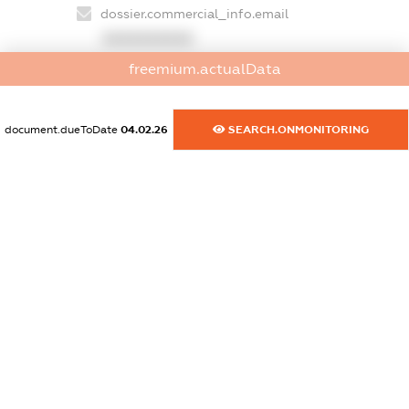
dossier.commercial_info.email
XXXXXXXXXX
freemium.actualData
dossier.commercial_info.website
XXXXXXXXXX
document.dueToDate
04.02.26
SEARCH.ONMONITORING
dossier.commercial_info.activity
XXXXXXXXXX
freemium.exampleText_1
freemium.exampleText_2
freemium.anonymousPerSearch2
FREEMIUM.DETAILS
FREEMIUM.REGISTER