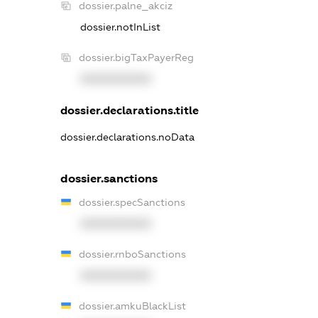
dossier.palne_akciz
dossier.notInList
dossier.bigTaxPayerReg
XXXXXXXXXX
dossier.declarations.title
dossier.declarations.noData
dossier.sanctions
dossier.specSanctions
XXXXXXXXXX
dossier.rnboSanctions
XXXXXXXXXX
dossier.amkuBlackList