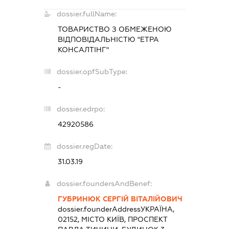
dossier.fullName:
ТОВАРИСТВО З ОБМЕЖЕНОЮ
ВІДПОВІДАЛЬНІСТЮ "ЕТРА
КОНСАЛТІНГ"
dossier.opfSubType:
-
dossier.edrpo:
42920586
dossier.regDate:
31.03.19
dossier.foundersAndBenef:
ГУБРИНЮК СЕРГІЙ ВІТАЛІЙОВИЧ
dossier.founderAddress
УКРАЇНА,
02152, МІСТО КИЇВ, ПРОСПЕКТ