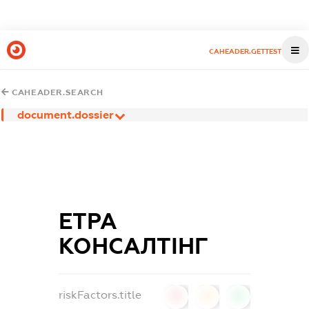
CAHEADER.GETTEST
CAHEADER.SEARCH
document.dossier
ЕТРА
КОНСАЛТІНГ
riskFactors.title
0
0
0