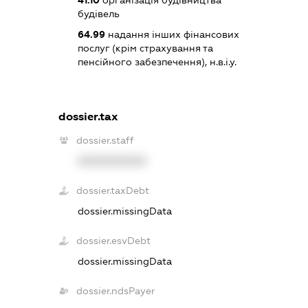
41.10
організація будівництва
будівель
64.99
надання інших фінансових
послуг (крім страхування та
пенсійного забезпечення), н.в.і.у.
dossier.tax
dossier.staff
XXXXXXXXXX
dossier.taxDebt
dossier.missingData
dossier.esvDebt
dossier.missingData
dossier.ndsPayer