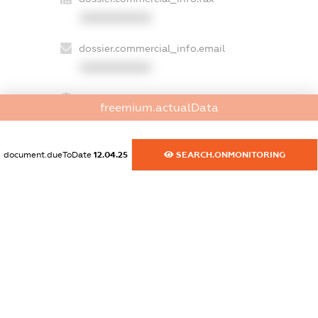
XXXXXXXXXX
dossier.commercial_info.email
XXXXXXXXXX
dossier.commercial_info.website
freemium.actualData
XXXXXXXXXX
dossier.commercial_info.activity
document.dueToDate
12.04.25
SEARCH.ONMONITORING
XXXXXXXXXX
freemium.exampleText_1
freemium.exampleText_2
freemium.anonymousPerSearch2
FREEMIUM.DETAILS
FREEMIUM.REGISTER