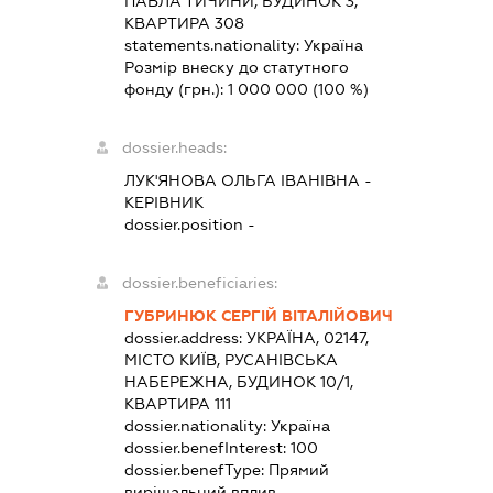
ПАВЛА ТИЧИНИ, БУДИНОК 3,
КВАРТИРА 308
statements.nationality:
Україна
Розмір внеску до статутного
фонду (грн.):
1 000 000
(100 %)
dossier.heads:
ЛУК'ЯНОВА ОЛЬГА ІВАНІВНА
-
КЕРІВНИК
dossier.position -
dossier.beneficiaries:
ГУБРИНЮК СЕРГІЙ ВІТАЛІЙОВИЧ
dossier.address:
УКРАЇНА, 02147,
МІСТО КИЇВ, РУСАНІВСЬКА
НАБЕРЕЖНА, БУДИНОК 10/1,
КВАРТИРА 111
dossier.nationality:
Україна
dossier.benefInterest:
100
dossier.benefType:
Прямий
вирішальний вплив