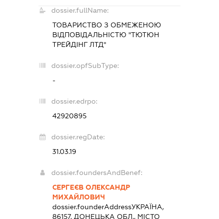
dossier.fullName:
ТОВАРИСТВО З ОБМЕЖЕНОЮ
ВІДПОВІДАЛЬНІСТЮ "ТЮТЮН
ТРЕЙДІНГ ЛТД"
dossier.opfSubType:
-
dossier.edrpo:
42920895
dossier.regDate:
31.03.19
dossier.foundersAndBenef:
СЕРГЕЄВ ОЛЕКСАНДР
МИХАЙЛОВИЧ
dossier.founderAddress
УКРАЇНА,
86157, ДОНЕЦЬКА ОБЛ., МІСТО