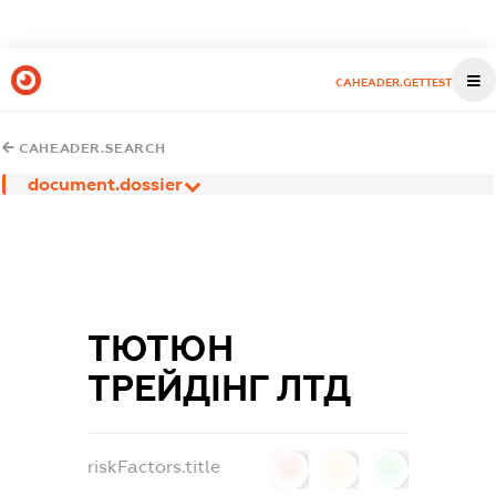
CAHEADER.GETTEST
CAHEADER.SEARCH
document.dossier
ТЮТЮН
ТРЕЙДІНГ ЛТД
riskFactors.title
0
0
0