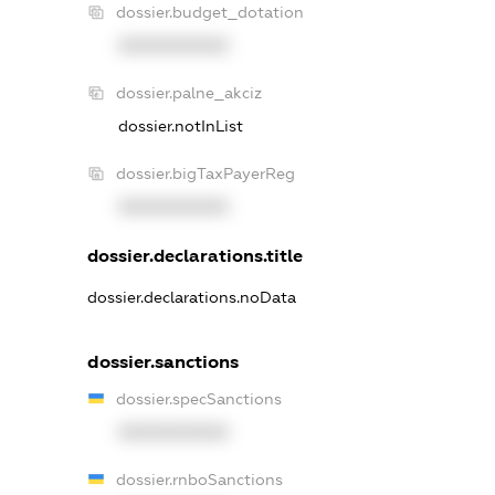
dossier.budget_dotation
XXXXXXXXXX
dossier.palne_akciz
dossier.notInList
dossier.bigTaxPayerReg
XXXXXXXXXX
dossier.declarations.title
dossier.declarations.noData
dossier.sanctions
dossier.specSanctions
XXXXXXXXXX
dossier.rnboSanctions