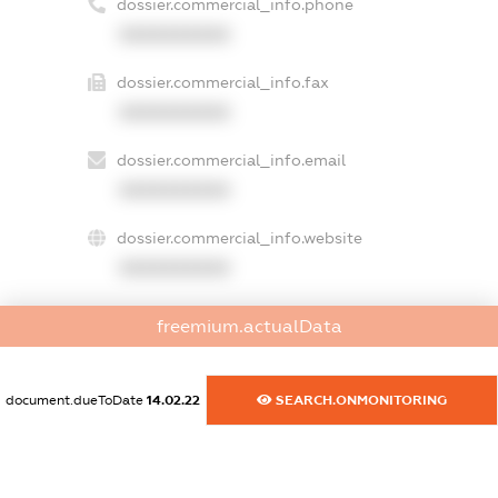
dossier.commercial_info.phone
XXXXXXXXXX
dossier.commercial_info.fax
XXXXXXXXXX
dossier.commercial_info.email
XXXXXXXXXX
dossier.commercial_info.website
XXXXXXXXXX
dossier.commercial_info.activity
freemium.actualData
XXXXXXXXXX
document.dueToDate
14.02.22
SEARCH.ONMONITORING
freemium.exampleText_1
freemium.exampleText_2
freemium.anonymousPerSearch2