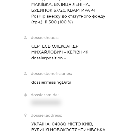
МАКІЇВКА, ВУЛИЦЯ ЛЕНІНА,
БУДИНОК 67/20, КВАРТИРА 41
Розмір внеску до статутного фонду
(грн.):
11 500
(100 %)
dossier.heads:
СЕРГЕЄВ ОЛЕКСАНДР
МИХАЙЛОВИЧ
-
КЕРІВНИК
dossier.position -
dossier.beneficiaries:
dossier.missingData
dossier.smida:
XXXXXXXXXX
dossier.address:
УКРАЇНА, 04080, МІСТО КИЇВ,
ВУЛИЦЯ НОВОКОСТЯНТИНІВСЬКА,