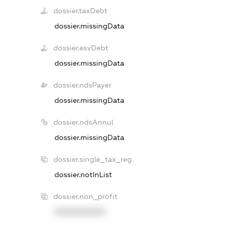
dossier.taxDebt
dossier.missingData
dossier.esvDebt
dossier.missingData
dossier.ndsPayer
dossier.missingData
dossier.ndsAnnul
dossier.missingData
dossier.single_tax_reg
dossier.notInList
dossier.non_profit
XXXXXXXXXX