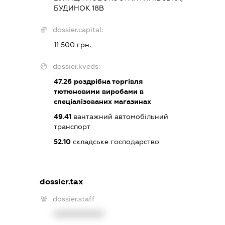
БУДИНОК 18В
dossier.capital:
11 500 грн.
dossier.kveds:
47.26
роздрібна торгівля
тютюновими виробами в
спеціалізованих магазинах
49.41
вантажний автомобільний
транспорт
52.10
складське господарство
dossier.tax
dossier.staff
XXXXXXXXXX