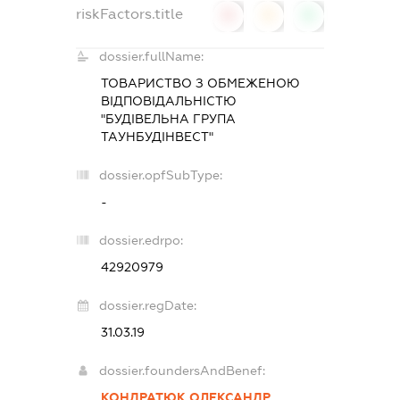
riskFactors.title
0
0
0
dossier.fullName:
ТОВАРИСТВО З ОБМЕЖЕНОЮ
ВІДПОВІДАЛЬНІСТЮ
"БУДІВЕЛЬНА ГРУПА
ТАУНБУДІНВЕСТ"
dossier.opfSubType:
-
dossier.edrpo:
42920979
dossier.regDate:
31.03.19
dossier.foundersAndBenef:
КОНДРАТЮК ОЛЕКСАНДР