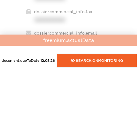
dossier.commercial_info.fax
XXXXXXXXXX
dossier.commercial_info.email
freemium.actualData
XXXXXXXXXX
dossier.commercial_info.website
document.dueToDate
12.05.26
SEARCH.ONMONITORING
XXXXXXXXXX
dossier.commercial_info.activity
XXXXXXXXXX
freemium.exampleText_1
freemium.exampleText_2
freemium.anonymousPerSearch2
FREEMIUM.DETAILS