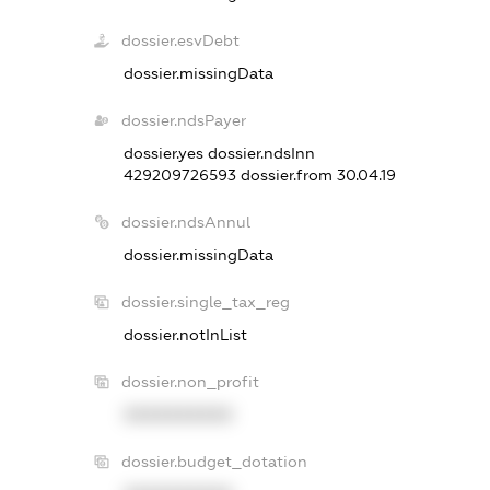
dossier.esvDebt
dossier.missingData
dossier.ndsPayer
dossier.yes
dossier.ndsInn
429209726593
dossier.from 30.04.19
dossier.ndsAnnul
dossier.missingData
dossier.single_tax_reg
dossier.notInList
dossier.non_profit
XXXXXXXXXX
dossier.budget_dotation