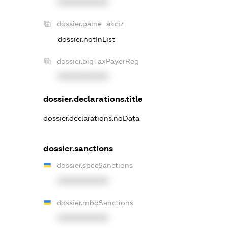
XXXXXXXXXX
dossier.palne_akciz
dossier.notInList
dossier.bigTaxPayerReg
XXXXXXXXXX
dossier.declarations.title
dossier.declarations.noData
dossier.sanctions
dossier.specSanctions
XXXXXXXXXX
dossier.rnboSanctions
XXXXXXXXXX