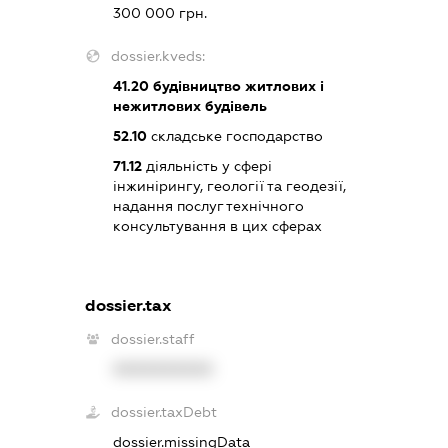
300 000 грн.
dossier.kveds:
41.20
будівництво житлових і
нежитлових будівель
52.10
складське господарство
71.12
діяльність у сфері
інжинірингу, геології та геодезії,
надання послуг технічного
консультування в цих сферах
dossier.tax
dossier.staff
XXXXXXXXXX
dossier.taxDebt
dossier.missingData